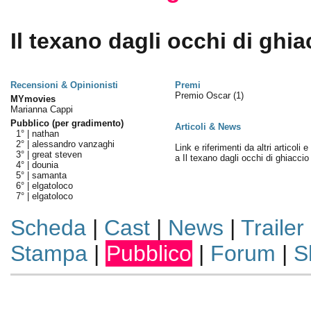
Il texano dagli occhi di ghia
Recensioni & Opinionisti
Premi
Premio Oscar
(1)
MYmovies
Marianna Cappi
Pubblico (per gradimento)
Articoli & News
1° |
nathan
2° |
alessandro vanzaghi
Link e riferimenti da altri articoli 
3° |
great steven
a Il texano dagli occhi di ghiaccio
4° |
dounia
5° |
samanta
6° |
elgatoloco
7° |
elgatoloco
Scheda
|
Cast
|
News
|
Trailer
Stampa
|
Pubblico
|
Forum
|
S