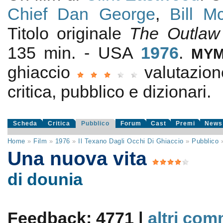
Chief Dan George
,
Bill M
Titolo originale
The Outlaw
135 min. - USA
1976
.
MY
ghiaccio
valutazio
critica, pubblico e dizionari.
Scheda
Critica
Pubblico
Forum
Cast
Premi
News
Home
»
Film
»
1976
»
Il Texano Dagli Occhi Di Ghiaccio
»
Pubblico
Una nuova vita
di dounia
Feedback: 4771 |
altri com