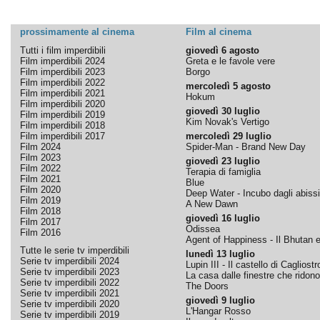
prossimamente al cinema
Film al cinema
Tutti i film imperdibili
giovedì 6 agosto
Film imperdibili 2024
Greta e le favole vere
Film imperdibili 2023
Borgo
Film imperdibili 2022
mercoledì 5 agosto
Film imperdibili 2021
Hokum
Film imperdibili 2020
giovedì 30 luglio
Film imperdibili 2019
Kim Novak's Vertigo
Film imperdibili 2018
Film imperdibili 2017
mercoledì 29 luglio
Film 2024
Spider-Man - Brand New Day
Film 2023
giovedì 23 luglio
Film 2022
Terapia di famiglia
Film 2021
Blue
Film 2020
Deep Water - Incubo dagli abissi
Film 2019
A New Dawn
Film 2018
giovedì 16 luglio
Film 2017
Odissea
Film 2016
Agent of Happiness - Il Bhutan e 
Tutte le serie tv imperdibili
lunedì 13 luglio
Serie tv imperdibili 2024
Lupin III - Il castello di Cagliostr
Serie tv imperdibili 2023
La casa dalle finestre che ridono
Serie tv imperdibili 2022
The Doors
Serie tv imperdibili 2021
giovedì 9 luglio
Serie tv imperdibili 2020
L'Hangar Rosso
Serie tv imperdibili 2019