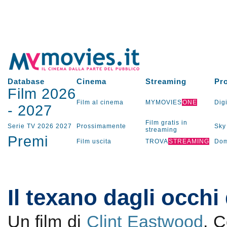
Database
Cinema
Streaming
Pr
Film 2026
Film al cinema
MYMOVIES
ONE
Digi
-
2027
Film gratis in
Serie TV
2026
2027
Prossimamente
Sky
streaming
Premi
Film uscita
TROVA
STREAMING
Dom
Il texano dagli occhi
Un film di
Clint Eastwood
. 