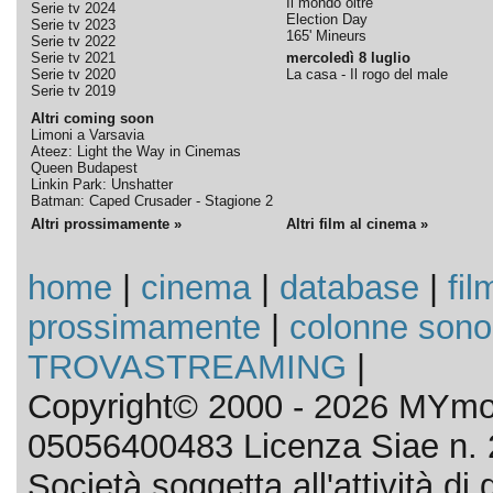
Il mondo oltre
Serie tv 2024
Election Day
Serie tv 2023
165' Mineurs
Serie tv 2022
Serie tv 2021
mercoledì 8 luglio
Serie tv 2020
La casa - Il rogo del male
Serie tv 2019
Altri coming soon
Limoni a Varsavia
Ateez: Light the Way in Cinemas
Queen Budapest
Linkin Park: Unshatter
Batman: Caped Crusader - Stagione 2
Altri prossimamente »
Altri film al cinema »
home
|
cinema
|
database
|
fil
prossimamente
|
colonne sono
TROVASTREAMING
|
Copyright© 2000 - 2026 MYmov
05056400483 Licenza Siae n. 
Società soggetta all'attività d