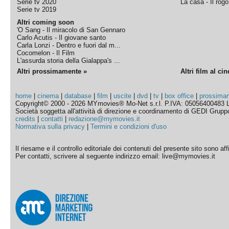
Serie tv 2020
La casa - Il rog
Serie tv 2019
Altri coming soon
'O Sang - Il miracolo di San Gennaro
Carlo Acutis - Il giovane santo
Carla Lonzi - Dentro e fuori dal m...
Cocomelon - Il Film
L'assurda storia della Gialappa's ...
Altri prossimamente »
Altri film al ci
home
|
cinema
|
database
|
film
|
uscite
|
dvd
|
tv
|
box office
|
prossima
Copyright© 2000 - 2026 MYmovies® Mo-Net s.r.l. P.IVA: 05056400483 L
Società soggetta all'attività di direzione e coordinamento di GEDI Gruppo E
credits
|
contatti
|
redazione@mymovies.it
Normativa sulla privacy
|
Termini e condizioni d'uso
Il riesame e il controllo editoriale dei contenuti del presente sito sono a
Per contatti, scrivere al seguente indirizzo email: live@mymovies.it