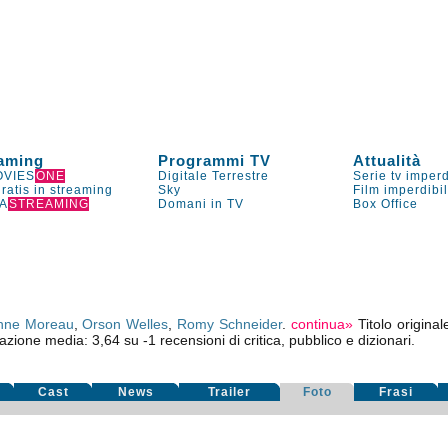
aming
Programmi TV
Attualità
VIES
ONE
Digitale Terrestre
Serie tv imperd
gratis in streaming
Sky
Film imperdibi
A
STREAMING
Domani in TV
Box Office
nne Moreau
,
Orson Welles
,
Romy Schneider
.
continua»
Titolo origina
tazione media:
3,64
su
-1
recensioni di critica, pubblico e dizionari.
Cast
News
Trailer
Foto
Frasi