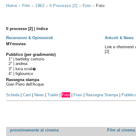
Home
»
Film
»
1962
»
Il Processo [2]
»
Foto
»
Foto
Il processo [2] | Indice
Recensioni & Opinionisti
Articoli & News
MYmovies
Link e riferimenti 
[2]
Pubblico (per gradimento)
1° |
bartleby corinzio
2° |
andrea
3° |
luca scial�
4° |
figliounico
Rassegna stampa
Gian Piero dell'Acqua
Scheda
|
Cast
|
News
|
Trailer
|
Foto
|
Frasi
|
Rassegna Stampa
|
Pubblic
prossimamente al cinema
Film al cinema