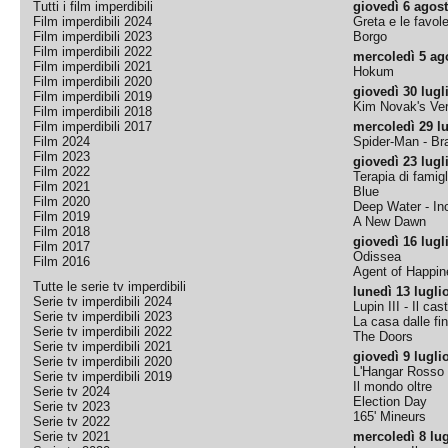
Tutti i film imperdibili
giovedì 6 agos
Film imperdibili 2024
Greta e le favol
Film imperdibili 2023
Borgo
Film imperdibili 2022
mercoledì 5 ag
Film imperdibili 2021
Hokum
Film imperdibili 2020
giovedì 30 lugl
Film imperdibili 2019
Kim Novak's Ver
Film imperdibili 2018
Film imperdibili 2017
mercoledì 29 lu
Film 2024
Spider-Man - B
Film 2023
giovedì 23 lugl
Film 2022
Terapia di famigl
Film 2021
Blue
Film 2020
Deep Water - Inc
Film 2019
A New Dawn
Film 2018
giovedì 16 lugl
Film 2017
Odissea
Film 2016
Agent of Happine
Tutte le serie tv imperdibili
lunedì 13 lugli
Serie tv imperdibili 2024
Lupin III - Il cas
Serie tv imperdibili 2023
La casa dalle fi
Serie tv imperdibili 2022
The Doors
Serie tv imperdibili 2021
giovedì 9 lugli
Serie tv imperdibili 2020
L'Hangar Rosso
Serie tv imperdibili 2019
Il mondo oltre
Serie tv 2024
Election Day
Serie tv 2023
165' Mineurs
Serie tv 2022
Serie tv 2021
mercoledì 8 lug