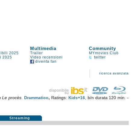
Multimedia
Community
ibili 2025
Trailer
MYmovies Club
li 2025
Video recensioni
twitter
diventa fan
ricerca avanzata
le
Le procès
.
Drammatico
,
Ratings:
Kids+16
, b/n durata 120 min. -
Streaming