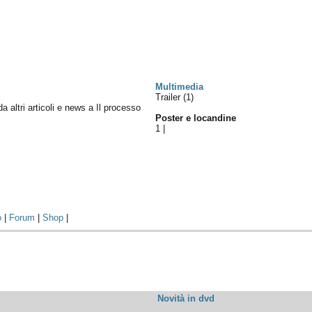
Multimedia
Trailer (1)
da altri articoli e news a Il processo
Poster e locandine
1
|
o
|
Forum
|
Shop
|
Novità in dvd