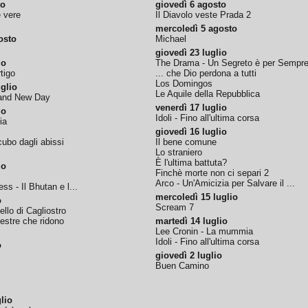
to
giovedì 6 agosto
e vere
Il Diavolo veste Prada 2
mercoledì 5 agosto
osto
Michael
giovedì 23 luglio
io
The Drama - Un Segreto è per Sempr
tigo
... che Dio perdona a tutti
Los Domingos
glio
Le Aquile della Repubblica
rand New Day
venerdì 17 luglio
io
Idoli - Fino all'ultima corsa
ia
giovedì 16 luglio
ubo dagli abissi
Il bene comune
Lo straniero
È l'ultima battuta?
io
Finchè morte non ci separi 2
Arco - Un'Amicizia per Salvare il ...
ss - Il Bhutan e l...
mercoledì 15 luglio
o
Scream 7
tello di Cagliostro
nestre che ridono
martedì 14 luglio
Lee Cronin - La mummia
Idoli - Fino all'ultima corsa
o
giovedì 2 luglio
Buen Camino
lio