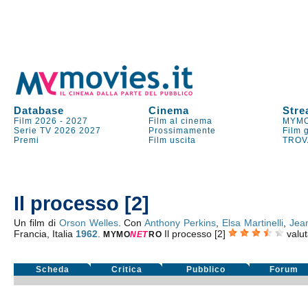
Database
Cinema
Stre
Film 2026
-
2027
Film al cinema
MYMO
Serie TV
2026
2027
Prossimamente
Film 
Premi
Film uscita
TROV
Il processo [2]
Un film di
Orson Welles
. Con
Anthony Perkins
,
Elsa Martinelli
,
Jea
Francia, Italia
1962
.
Il processo [2]
valu
MYMO
NE
T
RO
Scheda
Critica
Pubblico
Forum