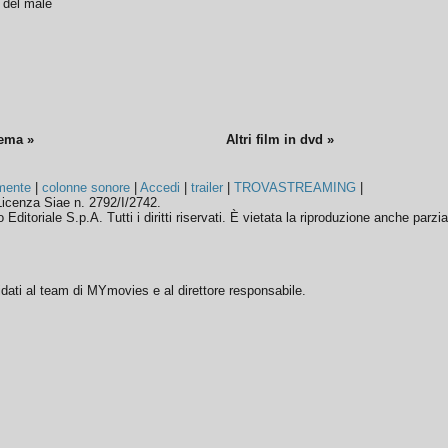
o del male
nema »
Altri film in dvd »
mente
|
colonne sonore
|
Accedi
|
trailer
|
TROVASTREAMING
|
icenza Siae n. 2792/I/2742.
ditoriale S.p.A. Tutti i diritti riservati. È vietata la riproduzione anche parzia
ffidati al team di MYmovies e al direttore responsabile.