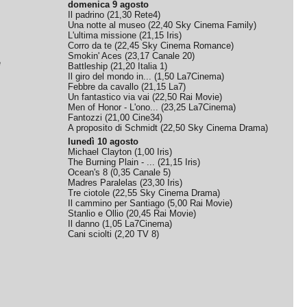
domenica 9 agosto
Il padrino
(
21,30
Rete4
)
Una notte al museo
(
22,40
Sky Cinema Family
)
L'ultima missione
(
21,15
Iris
)
Corro da te
(
22,45
Sky Cinema Romance
)
Smokin' Aces
(
23,17
Canale 20
)
e
Battleship
(
21,20
Italia 1
)
Il giro del mondo in...
(
1,50
La7Cinema
)
Febbre da cavallo
(
21,15
La7
)
Un fantastico via vai
(
22,50
Rai Movie
)
Men of Honor - L'ono...
(
23,25
La7Cinema
)
Fantozzi
(
21,00
Cine34
)
A proposito di Schmidt
(
22,50
Sky Cinema Drama
)
lunedì 10 agosto
Michael Clayton
(
1,00
Iris
)
The Burning Plain - ...
(
21,15
Iris
)
Ocean's 8
(
0,35
Canale 5
)
Madres Paralelas
(
23,30
Iris
)
Tre ciotole
(
22,55
Sky Cinema Drama
)
Il cammino per Santiago
(
5,00
Rai Movie
)
Stanlio e Ollio
(
20,45
Rai Movie
)
Il danno
(
1,05
La7Cinema
)
Cani sciolti
(
2,20
TV 8
)