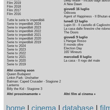
Deep Water - Incubo dagli abissi
Film 2019
A New Dawn
Film 2018
giovedì 16 luglio
Film 2017
Odissea
Film 2016
Agent of Happiness - Il Bhutan e 
Tutte le serie tv imperdibili
lunedì 13 luglio
Serie tv imperdibili 2024
Lupin III - Il castello di Cagliostr
Serie tv imperdibili 2023
La casa dalle finestre che ridono
Serie tv imperdibili 2022
The Doors
Serie tv imperdibili 2021
giovedì 9 luglio
Serie tv imperdibili 2020
L'Hangar Rosso
Serie tv imperdibili 2019
Il mondo oltre
Serie tv 2024
Election Day
Serie tv 2023
165' Mineurs
Serie tv 2022
Serie tv 2021
mercoledì 8 luglio
Serie tv 2020
La casa - Il rogo del male
Serie tv 2019
Altri coming soon
Queen Budapest
Linkin Park: Unshatter
Batman: Caped Crusader - Stagione 2
Lanterns
Billy the Kid - Stagione 3
Altri prossimamente »
Altri film al cinema »
home
|
cinema
|
database
|
fil