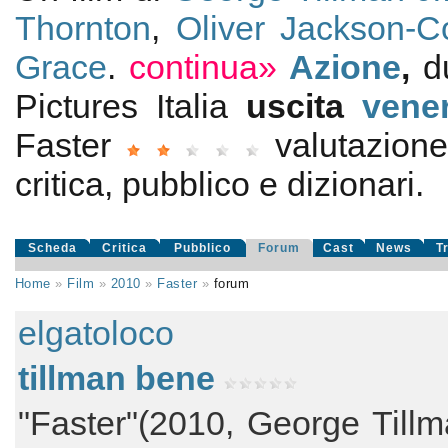
Thornton
,
Oliver Jackson-
Grace
.
continua»
Azione
,
d
Pictures Italia
uscita
vene
Faster
valutazion
critica, pubblico e dizionari.
Scheda
Critica
Pubblico
Forum
Cast
News
T
Home
»
Film
»
2010
»
Faster
»
forum
elgatoloco
tillman bene
"Faster"(2010, George Till