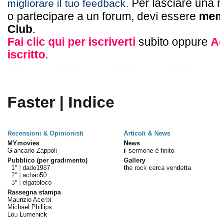
Per lasciare una 
migliorare il tuo feedback.
o partecipare a un forum, devi essere
mem
Club
.
Fai clic qui per iscriverti
subito oppure
A
iscritto
.
Faster | Indice
Recensioni & Opinionisti
Articoli & News
MYmovies
News
Giancarlo Zappoli
il sermone è finito
Pubblico (per gradimento)
Gallery
1° |
dado1987
the rock cerca vendetta
2° |
achab50
3° |
elgatoloco
Rassegna stampa
Maurizio Acerbi
Michael Phillips
Lou Lumenick