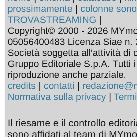
prossimamente
|
colonne sono
TROVASTREAMING
|
Copyright© 2000 - 2026 MYmov
05056400483 Licenza Siae n. 
Società soggetta all'attività d
Gruppo Editoriale S.p.A. Tutti i d
riproduzione anche parziale.
credits
|
contatti
|
redazione@m
Normativa sulla privacy
|
Termi
Il riesame e il controllo editor
sono affidati al team di MYmov