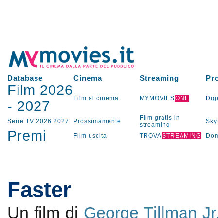
Database
Cinema
Streaming
Pr
Film 2026
Film al cinema
MYMOVIES
ONE
Digi
-
2027
Film gratis in
Serie TV
2026
2027
Prossimamente
Sky
streaming
Premi
Film uscita
TROVA
STREAMING
Dom
Faster
Un film di
George Tillman Jr