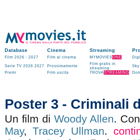
Database
Cinema
Streaming
Pr
Film 2026
-
2027
Film al cinema
MYMOVIES
ONE
Digi
Film gratis in
Serie TV
2026
2027
Prossimamente
Sky
streaming
Premi
Film uscita
TROVA
STREAMING
Dom
Poster 3 - Criminali 
Un film di
Woody Allen
. Co
May
,
Tracey Ullman
.
conti