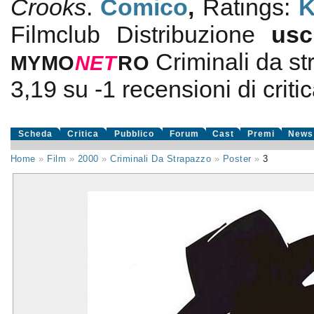
Crooks
.
Comico
,
Ratings:
K
Filmclub Distribuzione
us
Criminali da s
MYMO
NE
T
RO
3,19
su
-1
recensioni di criti
Scheda
Critica
Pubblico
Forum
Cast
Premi
News
Home
»
Film
»
2000
»
Criminali Da Strapazzo
»
Poster
»
3