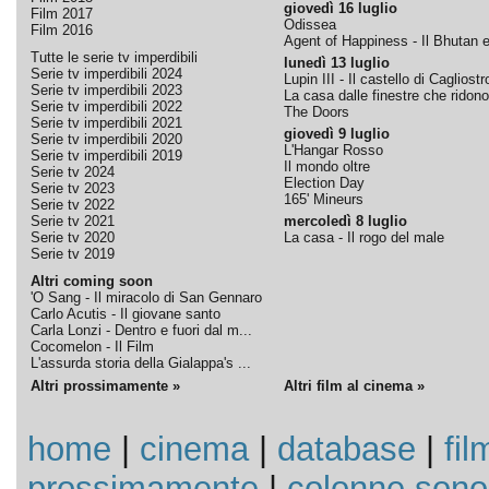
giovedì 16 luglio
Film 2017
Odissea
Film 2016
Agent of Happiness - Il Bhutan e 
Tutte le serie tv imperdibili
lunedì 13 luglio
Serie tv imperdibili 2024
Lupin III - Il castello di Cagliostr
Serie tv imperdibili 2023
La casa dalle finestre che ridono
Serie tv imperdibili 2022
The Doors
Serie tv imperdibili 2021
giovedì 9 luglio
Serie tv imperdibili 2020
L'Hangar Rosso
Serie tv imperdibili 2019
Il mondo oltre
Serie tv 2024
Election Day
Serie tv 2023
165' Mineurs
Serie tv 2022
Serie tv 2021
mercoledì 8 luglio
Serie tv 2020
La casa - Il rogo del male
Serie tv 2019
Altri coming soon
'O Sang - Il miracolo di San Gennaro
Carlo Acutis - Il giovane santo
Carla Lonzi - Dentro e fuori dal m...
Cocomelon - Il Film
L'assurda storia della Gialappa's ...
Altri prossimamente »
Altri film al cinema »
home
|
cinema
|
database
|
fil
prossimamente
|
colonne sono