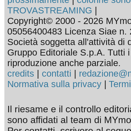
TROVASTREAMING
|
Copyright© 2000 - 2026 MYmov
05056400483 Licenza Siae n. 
Società soggetta all'attività d
Gruppo Editoriale S.p.A. Tutti i d
riproduzione anche parziale.
credits
|
contatti
|
redazione@m
Normativa sulla privacy
|
Termi
Il riesame e il controllo editor
sono affidati al team di MYmov
Per contatti, scrivere al segue