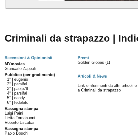
Criminali da strapazzo | Indi
Recensioni & Opinionisti
Premi
Golden Globes
(1)
MYmovies
Giancarlo Zappoli
Pubblico (per gradimento)
Articoli & News
1° |
eugenio
2° |
parsifal
Link e riferimenti da altri articoli 
3° |
paolp78
a Criminali da strapazzo
4° |
parsifal
5° |
dandy
6° |
fedeleto
Rassegna stampa
Luigi Paini
Lietta Tornabuoni
Roberto Escobar
Rassegna stampa
Paolo Boschi