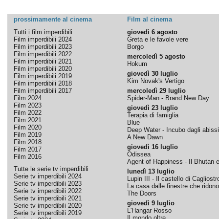
prossimamente al cinema
Film al cinema
Tutti i film imperdibili
giovedì 6 agosto
Film imperdibili 2024
Greta e le favole vere
Film imperdibili 2023
Borgo
Film imperdibili 2022
mercoledì 5 agosto
Film imperdibili 2021
Hokum
Film imperdibili 2020
giovedì 30 luglio
Film imperdibili 2019
Kim Novak's Vertigo
Film imperdibili 2018
Film imperdibili 2017
mercoledì 29 luglio
Film 2024
Spider-Man - Brand New Day
Film 2023
giovedì 23 luglio
Film 2022
Terapia di famiglia
Film 2021
Blue
Film 2020
Deep Water - Incubo dagli abissi
Film 2019
A New Dawn
Film 2018
giovedì 16 luglio
Film 2017
Odissea
Film 2016
Agent of Happiness - Il Bhutan e 
Tutte le serie tv imperdibili
lunedì 13 luglio
Serie tv imperdibili 2024
Lupin III - Il castello di Cagliostr
Serie tv imperdibili 2023
La casa dalle finestre che ridono
Serie tv imperdibili 2022
The Doors
Serie tv imperdibili 2021
giovedì 9 luglio
Serie tv imperdibili 2020
L'Hangar Rosso
Serie tv imperdibili 2019
Il mondo oltre