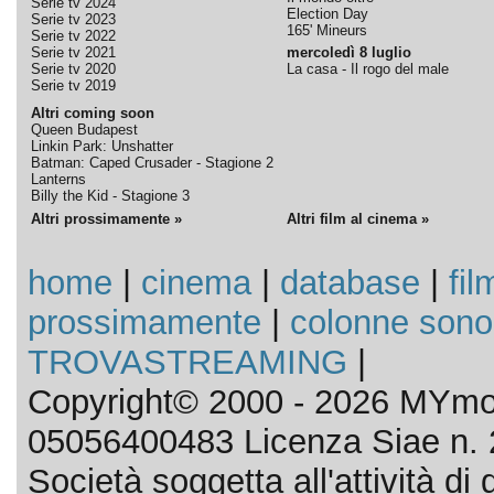
Serie tv 2024
Election Day
Serie tv 2023
165' Mineurs
Serie tv 2022
Serie tv 2021
mercoledì 8 luglio
Serie tv 2020
La casa - Il rogo del male
Serie tv 2019
Altri coming soon
Queen Budapest
Linkin Park: Unshatter
Batman: Caped Crusader - Stagione 2
Lanterns
Billy the Kid - Stagione 3
Altri prossimamente »
Altri film al cinema »
home
|
cinema
|
database
|
fil
prossimamente
|
colonne sono
TROVASTREAMING
|
Copyright© 2000 - 2026 MYmov
05056400483 Licenza Siae n. 
Società soggetta all'attività d