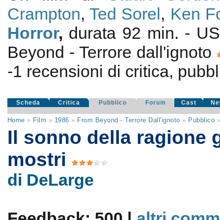
Crampton
,
Ted Sorel
,
Ken F
Horror
,
durata 92 min. - US
Beyond - Terrore dall'ignoto
-1
recensioni di critica, pubbl
Scheda
Critica
Pubblico
Forum
Cast
Ne
Home
»
Film
»
1986
»
From Beyond - Terrore Dall'ignoto
»
Pubblico
Il sonno della ragione 
mostri
di DeLarge
Feedback: 500 |
altri comm