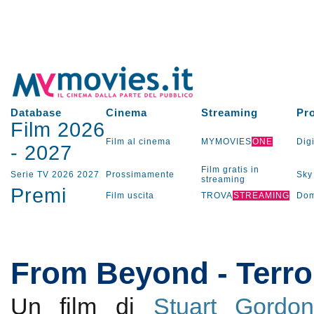
Database
Cinema
Streaming
Pr
Film 2026
Film al cinema
MYMOVIES
ONE
Digi
-
2027
Film gratis in
Serie TV
2026
2027
Prossimamente
Sky
streaming
Premi
Film uscita
TROVA
STREAMING
Dom
From Beyond - Terror
Un film di
Stuart Gordo