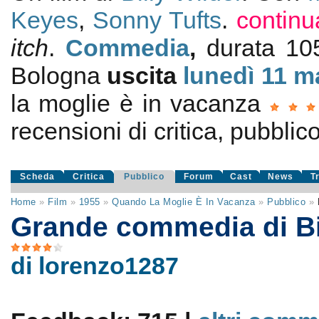
Keyes
,
Sonny Tufts
.
continu
itch
.
Commedia
,
durata 1
Bologna
uscita
lunedì 11
m
la moglie è in vacanza
recensioni di critica, pubblico
Scheda
Critica
Pubblico
Forum
Cast
News
T
Home
»
Film
»
1955
»
Quando La Moglie È In Vacanza
»
Pubblico
»
Grande commedia di Bil
di lorenzo1287