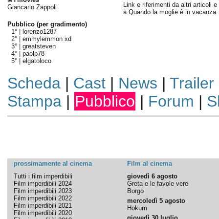
Link e riferimenti da altri articoli 
Giancarlo Zappoli
a Quando la moglie è in vacanza
Pubblico (per gradimento)
1° |
lorenzo1287
2° |
emmylemmon xd
3° |
greatsteven
4° |
paolp78
5° |
elgatoloco
Scheda
|
Cast
|
News
|
Trailer
Stampa
|
Pubblico
|
Forum
|
S
prossimamente al cinema
Film al cinema
Tutti i film imperdibili
giovedì 6 agosto
Film imperdibili 2024
Greta e le favole vere
Film imperdibili 2023
Borgo
Film imperdibili 2022
mercoledì 5 agosto
Film imperdibili 2021
Hokum
Film imperdibili 2020
giovedì 30 luglio