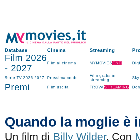
Database
Cinema
Streaming
Pr
Film 2026
Film al cinema
MYMOVIES
ONE
Digi
-
2027
Film gratis in
Serie TV
2026
2027
Prossimamente
Sky
streaming
Premi
Film uscita
TROVA
STREAMING
Dom
Quando la moglie è 
Un film di
Billy Wilder
. Con