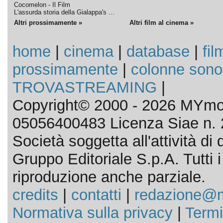
Cocomelon - Il Film
L'assurda storia della Gialappa's ...
Altri prossimamente »
Altri film al cinema »
home
|
cinema
|
database
|
fil
prossimamente
|
colonne sono
TROVASTREAMING
|
Copyright© 2000 - 2026 MYmov
05056400483 Licenza Siae n. 
Società soggetta all'attività d
Gruppo Editoriale S.p.A. Tutti i d
riproduzione anche parziale.
credits
|
contatti
|
redazione@m
Normativa sulla privacy
|
Termi