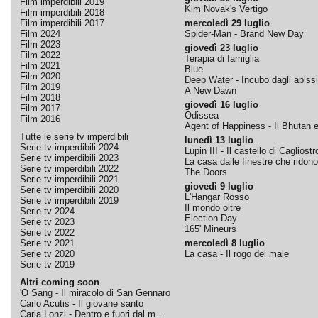
Film imperdibili 2019
Kim Novak's Vertigo
Film imperdibili 2018
Film imperdibili 2017
mercoledì 29 luglio
Film 2024
Spider-Man - Brand New Day
Film 2023
giovedì 23 luglio
Film 2022
Terapia di famiglia
Film 2021
Blue
Film 2020
Deep Water - Incubo dagli abissi
Film 2019
A New Dawn
Film 2018
giovedì 16 luglio
Film 2017
Odissea
Film 2016
Agent of Happiness - Il Bhutan e 
Tutte le serie tv imperdibili
lunedì 13 luglio
Serie tv imperdibili 2024
Lupin III - Il castello di Cagliostr
Serie tv imperdibili 2023
La casa dalle finestre che ridono
Serie tv imperdibili 2022
The Doors
Serie tv imperdibili 2021
giovedì 9 luglio
Serie tv imperdibili 2020
L'Hangar Rosso
Serie tv imperdibili 2019
Il mondo oltre
Serie tv 2024
Election Day
Serie tv 2023
165' Mineurs
Serie tv 2022
Serie tv 2021
mercoledì 8 luglio
Serie tv 2020
La casa - Il rogo del male
Serie tv 2019
Altri coming soon
'O Sang - Il miracolo di San Gennaro
Carlo Acutis - Il giovane santo
Carla Lonzi - Dentro e fuori dal m...