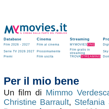
Database
Cinema
Streaming
Pr
Film 2026
-
2027
Film al cinema
MYMOVIES
ONE
Digi
Film gratis in
Serie TV
2026
2027
Prossimamente
Sky
streaming
Premi
Film uscita
TROVA
STREAMING
Dom
Per il mio bene
Un film di
Mimmo Verdesc
Christine Barrault
,
Stefania 