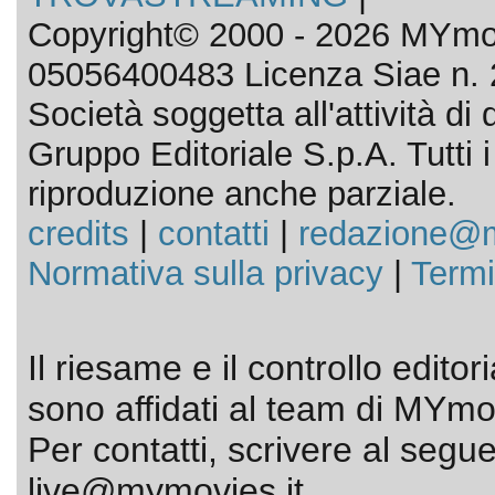
Copyright© 2000 - 2026 MYmov
05056400483 Licenza Siae n. 
Società soggetta all'attività d
Gruppo Editoriale S.p.A. Tutti i d
riproduzione anche parziale.
credits
|
contatti
|
redazione@m
Normativa sulla privacy
|
Termi
Il riesame e il controllo editor
sono affidati al team di MYmov
Per contatti, scrivere al segue
live@mymovies.it