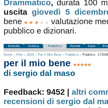
Drammatico
,
durata 100 mi
uscita
giovedì 5
dicembr
bene
valutazione me
pubblico e dizionari.
Scheda
Critica
Pubblico
Forum
Cast
Pr
Home
»
Film
»
2024
»
Per Il Mio Bene
»
Pubblico
»
Pubblico
17334
per il mio bene
di sergio dal maso
Feedback: 9452 |
altri com
recensioni di sergio dal m