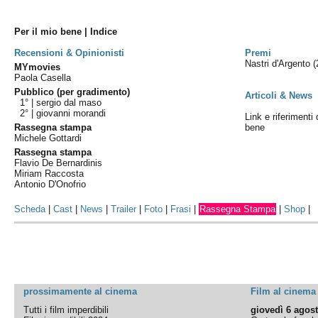
Per il mio bene | Indice
Recensioni & Opinionisti
Premi
Nastri d'Argento
(
MYmovies
Paola Casella
Pubblico (per gradimento)
Articoli & News
1° |
sergio dal maso
2° |
giovanni morandi
Link e riferimenti 
Rassegna stampa
bene
Michele Gottardi
Rassegna stampa
Flavio De Bernardinis
Miriam Raccosta
Antonio D'Onofrio
Scheda
|
Cast
|
News
|
Trailer
|
Foto
|
Frasi
|
Rassegna Stampa
|
Shop
|
prossimamente al cinema
Film al cinema
Tutti i film imperdibili
giovedì 6 agos