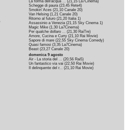
La forma dell'acqua ...
(
21,15
La7Cinema
)
Schegge di paura
(
23,45
Rete4
)
Smokin' Aces
(
21,10
Canale 20
)
Van Helsing
(
1,21
Canale 20
)
Ritorno al futuro
(
21,20
Italia 1
)
e
Assassinio a Venezia
(
21,15
Sky Cinema 1
)
Magic Mike
(
1,30
La7Cinema
)
Per qualche dollaro ...
(
21,30
RaiTre
)
Amore, Cucina e Curry
(
21,10
Rai Movie
)
Sapore di mare
(
22,55
Sky Cinema Comedy
)
Quasi famosi
(
3,35
La7Cinema
)
Beast
(
23,27
Canale 20
)
domenica 9 agosto
Air - La storia del ...
(
20,56
Rai5
)
Un fantastico via vai
(
22,50
Rai Movie
)
Il delinquente del r...
(
21,10
Rai Movie
)