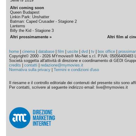
Serie tv 2019
Altri coming soon
Queen Budapest
Linkin Park: Unshatter
Batman: Caped Crusader - Stagione 2
Lanterns
Billy the Kid - Stagione 3
Altri prossimamente »
Altri film al ci
home
|
cinema
|
database
|
film
|
uscite
|
dvd
|
tv
|
box office
|
prossima
Copyright© 2000 - 2026 MYmovies® Mo-Net s.r.l. P.IVA: 05056400483 L
Società soggetta all'attività di direzione e coordinamento di GEDI Gruppo E
credits
|
contatti
|
redazione@mymovies.it
Normativa sulla privacy
|
Termini e condizioni d'uso
Il riesame e il controllo editoriale dei contenuti del presente sito sono a
Per contatti, scrivere al seguente indirizzo email: live@mymovies.it