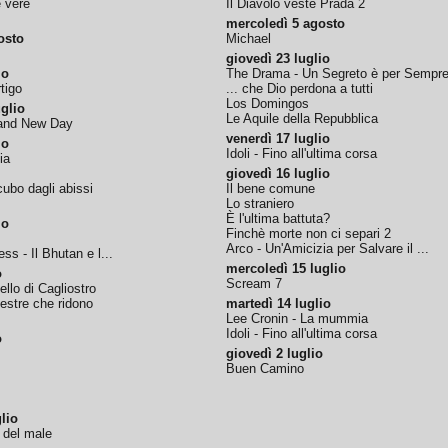
e vere
Il Diavolo veste Prada 2
mercoledì 5 agosto
osto
Michael
giovedì 23 luglio
io
The Drama - Un Segreto è per Sempr
tigo
... che Dio perdona a tutti
Los Domingos
glio
Le Aquile della Repubblica
rand New Day
venerdì 17 luglio
io
Idoli - Fino all'ultima corsa
ia
giovedì 16 luglio
ubo dagli abissi
Il bene comune
Lo straniero
È l'ultima battuta?
io
Finchè morte non ci separi 2
Arco - Un'Amicizia per Salvare il ...
ss - Il Bhutan e l...
mercoledì 15 luglio
o
Scream 7
tello di Cagliostro
nestre che ridono
martedì 14 luglio
Lee Cronin - La mummia
Idoli - Fino all'ultima corsa
o
giovedì 2 luglio
Buen Camino
lio
o del male