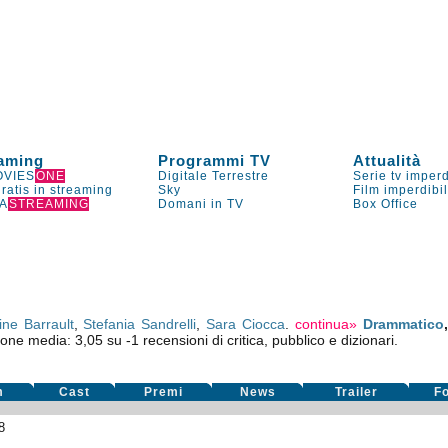
aming
Programmi TV
Attualità
VIES
ONE
Digitale Terrestre
Serie tv imperd
gratis in streaming
Sky
Film imperdibi
A
STREAMING
Domani in TV
Box Office
ine Barrault
,
Stefania Sandrelli
,
Sara Ciocca
.
continua»
Drammatico
ione media:
3,05
su
-1
recensioni di critica, pubblico e dizionari.
m
Cast
Premi
News
Trailer
F
8