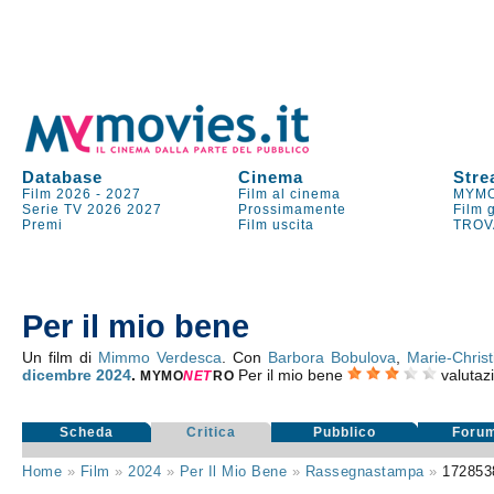
Database
Cinema
Stre
Film 2026
-
2027
Film al cinema
MYMO
Serie TV
2026
2027
Prossimamente
Film 
Premi
Film uscita
TROV
Per il mio bene
Un film di
Mimmo Verdesca
. Con
Barbora Bobulova
,
Marie-Christ
dicembre 2024
.
Per il mio bene
valutaz
MYMO
NE
T
RO
Scheda
Critica
Pubblico
Foru
Home
»
Film
»
2024
»
Per Il Mio Bene
»
Rassegnastampa
»
172853