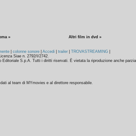
nema »
Altri film in dvd »
mente
|
colonne sonore
|
Accedi
|
trailer
|
TROVASTREAMING
|
icenza Siae n. 2792/I/2742.
ditoriale S.p.A. Tutti i diritti riservati. È vietata la riproduzione anche parzia
ffidati al team di MYmovies e al direttore responsabile.