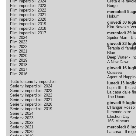
Film imperdibili 2024
Greta e le favol
Film imperdibili 2023
Borgo
Film imperdibili 2022
mercoledì 5 ag
Film imperdibili 2021
Hokum
Film imperdibili 2020
giovedì 30 lugl
Film imperdibili 2019
Kim Novak's Ver
Film imperdibili 2018
Film imperdibili 2017
mercoledì 29 lu
Film 2024
Spider-Man - B
Film 2023
giovedì 23 lugl
Film 2022
Terapia di famigl
Film 2021
Blue
Film 2020
Deep Water - Inc
Film 2019
A New Dawn
Film 2018
giovedì 16 lugl
Film 2017
Odissea
Film 2016
Agent of Happine
Tutte le serie tv imperdibili
lunedì 13 lugli
Serie tv imperdibili 2024
Lupin III - Il cas
Serie tv imperdibili 2023
La casa dalle fi
Serie tv imperdibili 2022
The Doors
Serie tv imperdibili 2021
giovedì 9 lugli
Serie tv imperdibili 2020
L'Hangar Rosso
Serie tv imperdibili 2019
Il mondo oltre
Serie tv 2024
Election Day
Serie tv 2023
165' Mineurs
Serie tv 2022
Serie tv 2021
mercoledì 8 lug
Serie tv 2020
La casa - Il rog