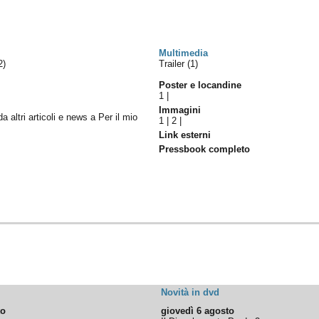
Multimedia
2)
Trailer (1)
Poster e locandine
1
|
Immagini
da altri articoli e news a Per il mio
1
|
2
|
Link esterni
Pressbook completo
Novità in dvd
to
giovedì 6 agosto