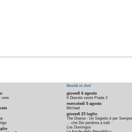
Novità in dvd
to
giovedì 6 agosto
e vere
Il Diavolo veste Prada 2
mercoledì 5 agosto
osto
Michael
giovedì 23 luglio
io
The Drama - Un Segreto è per Sempr
tigo
... che Dio perdona a tutti
Los Domingos
glio
Le Aquile della Repubblica