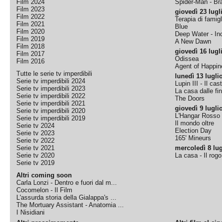
Film 2024
Spider-Man - B
Film 2023
giovedì 23 lugl
Film 2022
Terapia di famigl
Film 2021
Blue
Film 2020
Deep Water - Inc
Film 2019
A New Dawn
Film 2018
giovedì 16 lugl
Film 2017
Odissea
Film 2016
Agent of Happine
Tutte le serie tv imperdibili
lunedì 13 lugli
Serie tv imperdibili 2024
Lupin III - Il cas
Serie tv imperdibili 2023
La casa dalle fi
Serie tv imperdibili 2022
The Doors
Serie tv imperdibili 2021
giovedì 9 lugli
Serie tv imperdibili 2020
L'Hangar Rosso
Serie tv imperdibili 2019
Il mondo oltre
Serie tv 2024
Election Day
Serie tv 2023
165' Mineurs
Serie tv 2022
Serie tv 2021
mercoledì 8 lug
Serie tv 2020
La casa - Il rog
Serie tv 2019
Altri coming soon
Carla Lonzi - Dentro e fuori dal m...
Cocomelon - Il Film
L'assurda storia della Gialappa's ...
The Mortuary Assistant - Anatomia ...
I Nisidiani