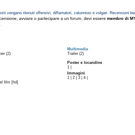
esti vengano ritenuti offensivi, diffamatori, calunniosi e volgari. Recensioni be
ecensione, avviare o partecipare a un forum, devi essere
membro di M
.
Multimedia
uper
(2)
Trailer (2)
Poster e locandine
1
|
Immagini
1
|
2
|
3
|
4
|
el film [hd]