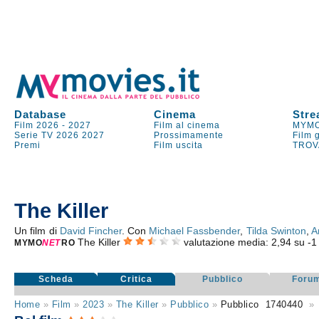
Database
Cinema
Stre
Film 2026
-
2027
Film al cinema
MYMO
Serie TV
2026
2027
Prossimamente
Film 
Premi
Film uscita
TROV
The Killer
Un film di
David Fincher
. Con
Michael Fassbender
,
Tilda Swinton
,
A
The Killer
valutazione media:
2,94
su
-1
MYMO
NE
T
RO
Scheda
Critica
Pubblico
Foru
Home
»
Film
»
2023
»
The Killer
»
Pubblico
»
Pubblico
1740440
»