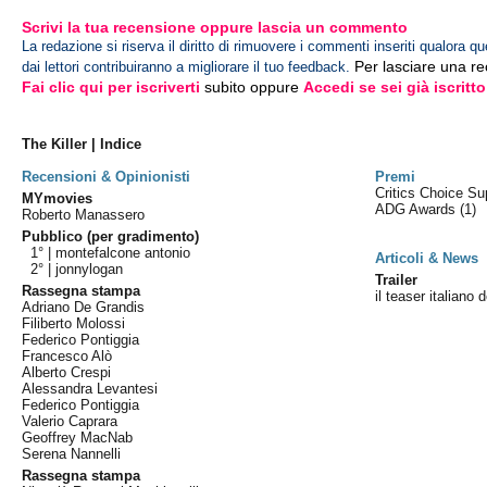
Scrivi la tua recensione oppure lascia un commento
La redazione si riserva il diritto di rimuovere i commenti inseriti qualora qu
Per lasciare una r
dai lettori contribuiranno a migliorare il tuo feedback.
Fai clic qui per iscriverti
subito oppure
Accedi se sei già iscritto
The Killer | Indice
Recensioni & Opinionisti
Premi
Critics Choice S
MYmovies
ADG Awards
(1)
Roberto Manassero
Pubblico (per gradimento)
1° |
montefalcone antonio
Articoli & News
2° |
jonnylogan
Trailer
Rassegna stampa
il teaser italiano d
Adriano De Grandis
Filiberto Molossi
Federico Pontiggia
Francesco Alò
Alberto Crespi
Alessandra Levantesi
Federico Pontiggia
Valerio Caprara
Geoffrey MacNab
Serena Nannelli
Rassegna stampa