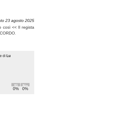
to 23 agosto 2025
 così << Il regista
CONCORDO.
e di
Lu
Sì
No
0%
0%