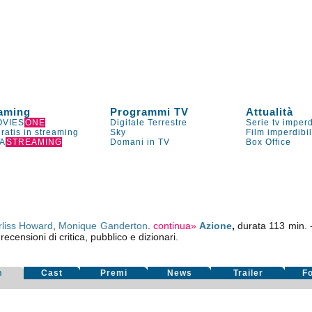
aming
Programmi TV
Attualità
VIES
ONE
Digitale Terrestre
Serie tv imperd
gratis in streaming
Sky
Film imperdibi
A
STREAMING
Domani in TV
Box Office
rliss Howard
,
Monique Ganderton
.
continua»
Azione
,
durata 113 min.
recensioni di critica, pubblico e dizionari.
m
Cast
Premi
News
Trailer
F