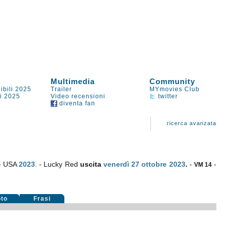
Multimedia
Community
ibili 2025
Trailer
MYmovies Club
li 2025
Video recensioni
twitter
diventa fan
ricerca avanzata
 - USA
2023
. - Lucky Red
uscita
venerdì 27
ottobre 2023
.
-
-
VM 14
oto
Frasi