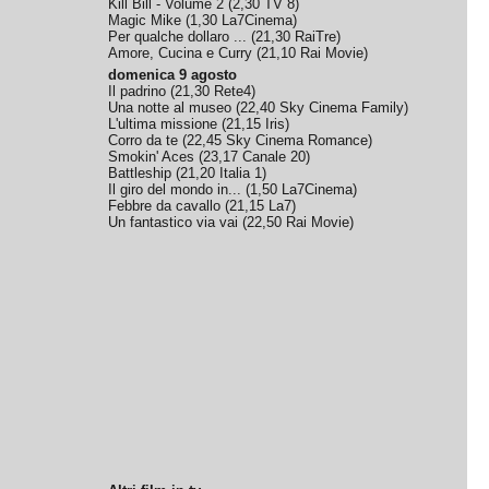
Kill Bill - Volume 2
(
2,30
TV 8
)
Magic Mike
(
1,30
La7Cinema
)
Per qualche dollaro ...
(
21,30
RaiTre
)
Amore, Cucina e Curry
(
21,10
Rai Movie
)
domenica 9 agosto
Il padrino
(
21,30
Rete4
)
Una notte al museo
(
22,40
Sky Cinema Family
)
L'ultima missione
(
21,15
Iris
)
Corro da te
(
22,45
Sky Cinema Romance
)
Smokin' Aces
(
23,17
Canale 20
)
Battleship
(
21,20
Italia 1
)
Il giro del mondo in...
(
1,50
La7Cinema
)
Febbre da cavallo
(
21,15
La7
)
Un fantastico via vai
(
22,50
Rai Movie
)