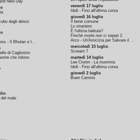
rand New Day
venerdì 17 luglio
io
Idoli - Fino all'ultima corsa
ia
giovedì 16 luglio
ubo dagli abissi
Il bene comune
Lo straniero
È l'ultima battuta?
io
Finchè morte non ci separi 2
Arco - Un'Amicizia per Salvare il ...
ss - Il Bhutan e l...
mercoledì 15 luglio
o
Scream 7
tello di Cagliostro
nestre che ridono
martedì 14 luglio
Lee Cronin - La mummia
Idoli - Fino all'ultima corsa
o
giovedì 2 luglio
Buen Camino
lio
o del male