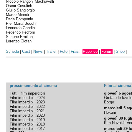
Niccolò Rangoni Machiavelli
Oscar Cosulich
Giulio Sangiorgio
Marco Minniti
Daria Pomponio
Pier Maria Bocchi
Leonardo Gandini
Federico Pedroni
Simone Emiliani
Lorenzo Ciofani
Scheda
|
Cast
|
News
|
Trailer
|
Foto
|
Frasi
|
Pubblico
|
Forum
|
Shop
|
prossimamente al cinema
Film al cinema
Tutti i film imperdibili
giovedì 6 agos
Film imperdibili 2024
Greta e le favol
Film imperdibili 2023
Borgo
Film imperdibili 2022
mercoledì 5 ag
Film imperdibili 2021
Hokum
Film imperdibili 2020
giovedì 30 lugl
Film imperdibili 2019
Kim Novak's Ver
Film imperdibili 2018
Film imperdibili 2017
mercoledì 29 lu