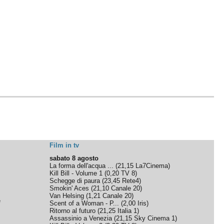
Film in tv
sabato 8 agosto
La forma dell'acqua ...
(
21,15
La7Cinema
)
Kill Bill - Volume 1
(
0,20
TV 8
)
Schegge di paura
(
23,45
Rete4
)
Smokin' Aces
(
21,10
Canale 20
)
Van Helsing
(
1,21
Canale 20
)
e
Scent of a Woman - P...
(
2,00
Iris
)
Ritorno al futuro
(
21,25
Italia 1
)
Assassinio a Venezia
(
21,15
Sky Cinema 1
)