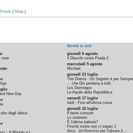
|
Forum
|
Shop
|
Novità in dvd
to
giovedì 6 agosto
e vere
Il Diavolo veste Prada 2
mercoledì 5 agosto
osto
Michael
giovedì 23 luglio
io
The Drama - Un Segreto è per Sempr
tigo
... che Dio perdona a tutti
Los Domingos
glio
Le Aquile della Repubblica
rand New Day
venerdì 17 luglio
io
Idoli - Fino all'ultima corsa
ia
giovedì 16 luglio
ubo dagli abissi
Il bene comune
Lo straniero
È l'ultima battuta?
io
Finchè morte non ci separi 2
Arco - Un'Amicizia per Salvare il ...
ss - Il Bhutan e l...