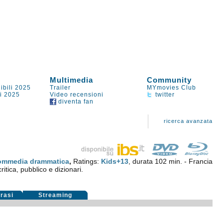
Multimedia
Community
ibili 2025
Trailer
MYmovies Club
li 2025
Video recensioni
twitter
diventa fan
ricerca avanzata
ommedia drammatica
,
Ratings:
Kids+13
, durata 102 min. - Francia
ritica, pubblico e dizionari.
rasi
Streaming