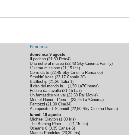
Film in tv
domenica 9 agosto
Il padrino
(
21,30
Rete4
)
Una notte al museo
(
22,40
Sky Cinema Family
)
L'ultima missione
(
21,15
Iris
)
Corro da te
(
22,45
Sky Cinema Romance
)
Smokin' Aces
(
23,17
Canale 20
)
e
Battleship
(
21,20
Italia 1
)
Il giro del mondo in...
(
1,50
La7Cinema
)
Febbre da cavallo
(
21,15
La7
)
Un fantastico via vai
(
22,50
Rai Movie
)
Men of Honor - L'ono...
(
23,25
La7Cinema
)
Fantozzi
(
21,00
Cine34
)
A proposito di Schmidt
(
22,50
Sky Cinema Drama
)
lunedì 10 agosto
Michael Clayton
(
1,00
Iris
)
The Burning Plain - ...
(
21,15
Iris
)
Ocean's 8
(
0,35
Canale 5
)
Madres Paralelas
(
23,30
Iris
)