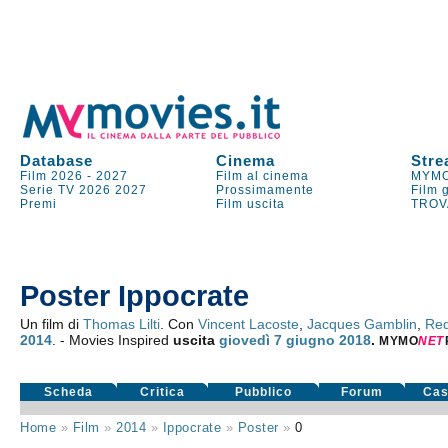
Database
Cinema
Stre
Film 2026
-
2027
Film al cinema
MYMO
Serie TV
2026
2027
Prossimamente
Film 
Premi
Film uscita
TROV
Poster Ippocrate
Un film di
Thomas Lilti
. Con
Vincent Lacoste
,
Jacques Gamblin
,
Red
2014
. - Movies Inspired
uscita
giovedì 7
giugno 2018
.
MYMO
NE
T
Scheda
Critica
Pubblico
Forum
Cas
Home
»
Film
»
2014
»
Ippocrate
»
Poster
»
0