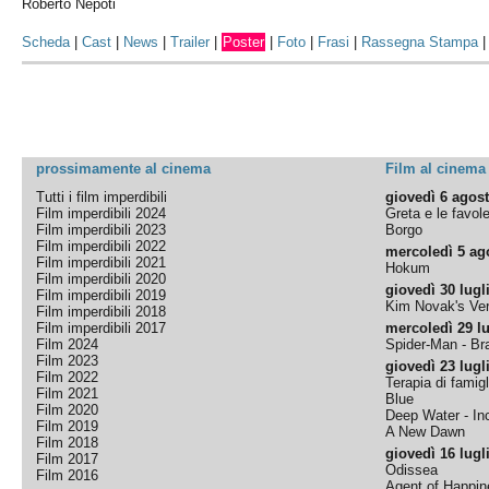
Roberto Nepoti
Scheda
|
Cast
|
News
|
Trailer
|
Poster
|
Foto
|
Frasi
|
Rassegna Stampa
prossimamente al cinema
Film al cinema
Tutti i film imperdibili
giovedì 6 agos
Film imperdibili 2024
Greta e le favol
Film imperdibili 2023
Borgo
Film imperdibili 2022
mercoledì 5 ag
Film imperdibili 2021
Hokum
Film imperdibili 2020
giovedì 30 lugl
Film imperdibili 2019
Kim Novak's Ver
Film imperdibili 2018
Film imperdibili 2017
mercoledì 29 lu
Film 2024
Spider-Man - B
Film 2023
giovedì 23 lugl
Film 2022
Terapia di famigl
Film 2021
Blue
Film 2020
Deep Water - Inc
Film 2019
A New Dawn
Film 2018
giovedì 16 lugl
Film 2017
Odissea
Film 2016
Agent of Happine