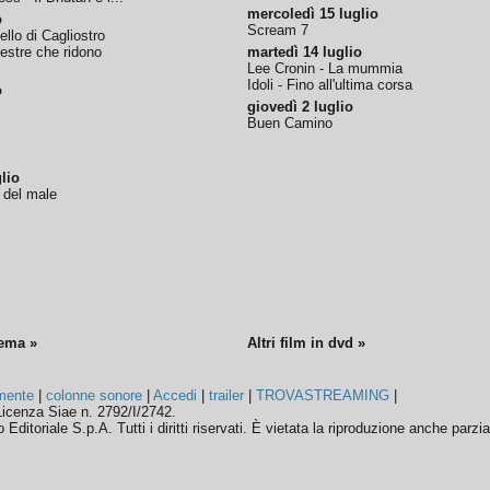
mercoledì 15 luglio
o
Scream 7
tello di Cagliostro
nestre che ridono
martedì 14 luglio
Lee Cronin - La mummia
Idoli - Fino all'ultima corsa
o
giovedì 2 luglio
Buen Camino
lio
o del male
nema »
Altri film in dvd »
mente
|
colonne sonore
|
Accedi
|
trailer
|
TROVASTREAMING
|
icenza Siae n. 2792/I/2742.
ditoriale S.p.A. Tutti i diritti riservati. È vietata la riproduzione anche parzia