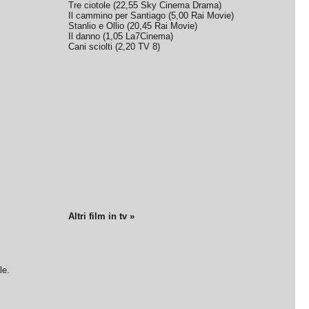
Tre ciotole
(
22,55
Sky Cinema Drama
)
Il cammino per Santiago
(
5,00
Rai Movie
)
Stanlio e Ollio
(
20,45
Rai Movie
)
Il danno
(
1,05
La7Cinema
)
Cani sciolti
(
2,20
TV 8
)
Altri film in tv »
le.