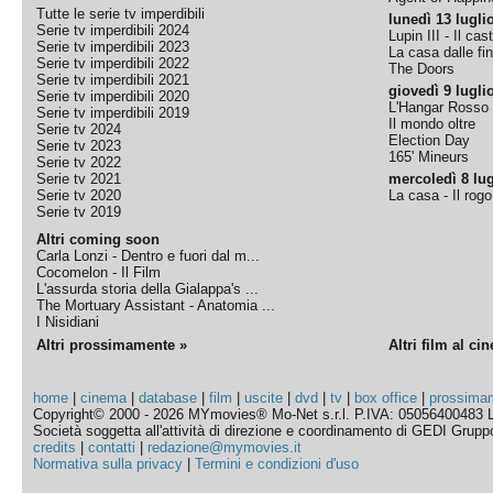
Tutte le serie tv imperdibili
lunedì 13 lugli
Serie tv imperdibili 2024
Lupin III - Il cas
Serie tv imperdibili 2023
La casa dalle fi
Serie tv imperdibili 2022
The Doors
Serie tv imperdibili 2021
giovedì 9 lugli
Serie tv imperdibili 2020
L'Hangar Rosso
Serie tv imperdibili 2019
Il mondo oltre
Serie tv 2024
Election Day
Serie tv 2023
165' Mineurs
Serie tv 2022
Serie tv 2021
mercoledì 8 lug
Serie tv 2020
La casa - Il rog
Serie tv 2019
Altri coming soon
Carla Lonzi - Dentro e fuori dal m...
Cocomelon - Il Film
L'assurda storia della Gialappa's ...
The Mortuary Assistant - Anatomia ...
I Nisidiani
Altri prossimamente »
Altri film al ci
home
|
cinema
|
database
|
film
|
uscite
|
dvd
|
tv
|
box office
|
prossima
Copyright© 2000 - 2026 MYmovies® Mo-Net s.r.l. P.IVA: 05056400483 L
Società soggetta all'attività di direzione e coordinamento di GEDI Gruppo E
credits
|
contatti
|
redazione@mymovies.it
Normativa sulla privacy
|
Termini e condizioni d'uso