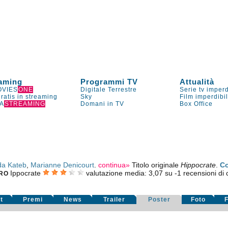
aming
Programmi TV
Attualità
VIES
ONE
Digitale Terrestre
Serie tv imperd
gratis in streaming
Sky
Film imperdibi
A
STREAMING
Domani in TV
Box Office
a Kateb
,
Marianne Denicourt
.
continua»
Titolo originale
Hippocrate
.
C
Ippocrate
valutazione media:
3,07
su
-1
recensioni di c
RO
t
Premi
News
Trailer
Poster
Foto
F