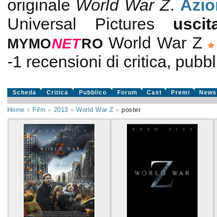
originale
World War Z
.
Azio
Universal Pictures
usc
World War Z
MYMO
NE
T
RO
-1
recensioni di critica, pubbl
Scheda
Critica
Pubblico
Forum
Cast
Premi
News
Home
»
Film
»
2013
»
World War Z
»
poster