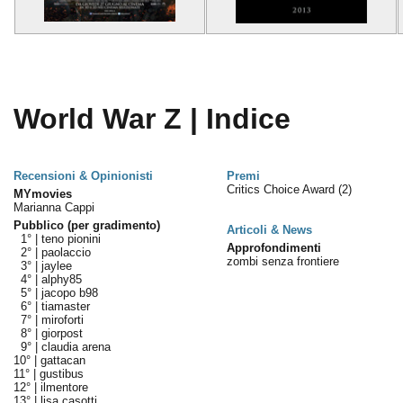
World War Z | Indice
Recensioni & Opinionisti
Premi
Critics Choice Award
(2)
MYmovies
Marianna Cappi
Pubblico (per gradimento)
Articoli & News
1° |
teno pionini
Approfondimenti
2° |
paolaccio
zombi senza frontiere
3° |
jaylee
4° |
alphy85
5° |
jacopo b98
6° |
tiamaster
7° |
miroforti
8° |
giorpost
9° |
claudia arena
10° |
gattacan
11° |
gustibus
12° |
ilmentore
13° |
lisa casotti