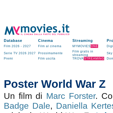
Database
Cinema
Streaming
Pr
Film 2026
-
2027
Film al cinema
MYMOVIES
ONE
Digi
Film gratis in
Serie TV
2026
2027
Prossimamente
Sky
streaming
Premi
Film uscita
TROVA
STREAMING
Dom
Poster World War Z
Un film di
Marc Forster
. C
Badge Dale
,
Daniella Kerte