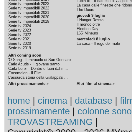
Lupin III - Il castello di Cagliostr
Serie tv imperdibili 2023
La casa dalle finestre che ridono
Serie tv imperdibili 2022
The Doors
Serie tv imperdibili 2021
giovedì 9 luglio
Serie tv imperdibili 2020
L'Hangar Rosso
Serie tv imperdibili 2019
Il mondo oltre
Serie tv 2024
Election Day
Serie tv 2023
165' Mineurs
Serie tv 2022
Serie tv 2021
mercoledì 8 luglio
Serie tv 2020
La casa - Il rogo del male
Serie tv 2019
Altri coming soon
'O Sang - Il miracolo di San Gennaro
Carlo Acutis - Il giovane santo
Carla Lonzi - Dentro e fuori dal m...
Cocomelon - Il Film
L'assurda storia della Gialappa's ...
Altri prossimamente »
Altri film al cinema »
home
|
cinema
|
database
|
fil
prossimamente
|
colonne sono
TROVASTREAMING
|