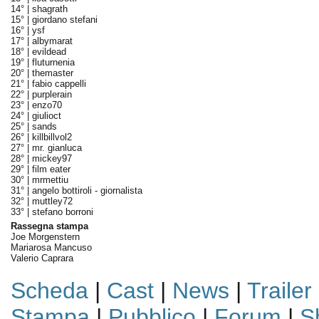
14° |
shagrath
15° |
giordano stefani
16° |
ysf
17° |
albymarat
18° |
evildead
19° |
fluturnenia
20° |
themaster
21° |
fabio cappelli
22° |
purplerain
23° |
enzo70
24° |
giulioct
25° |
sands
26° |
killbillvol2
27° |
mr. gianluca
28° |
mickey97
29° |
film eater
30° |
mrmettiu
31° |
angelo bottiroli - giornalista
32° |
muttley72
33° |
stefano borroni
Rassegna stampa
Joe Morgenstern
Mariarosa Mancuso
Valerio Caprara
Scheda
|
Cast
|
News
|
Trailer
Stampa
|
Pubblico
|
Forum
|
S