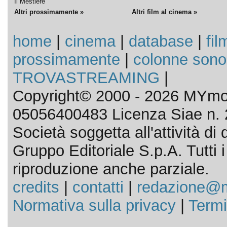
Il Mestiere
Altri prossimamente »
Altri film al cinema »
home
|
cinema
|
database
|
fil
prossimamente
|
colonne sono
TROVASTREAMING
|
Copyright© 2000 - 2026 MYmov
05056400483 Licenza Siae n. 
Società soggetta all'attività d
Gruppo Editoriale S.p.A. Tutti i d
riproduzione anche parziale.
credits
|
contatti
|
redazione@m
Normativa sulla privacy
|
Termi