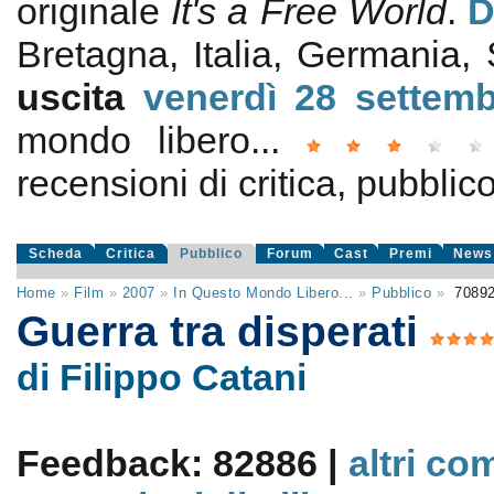
originale
It's a Free World
.
D
Bretagna, Italia, Germania
uscita
venerdì 28
settem
mondo libero...
recensioni di critica, pubblico
Scheda
Critica
Pubblico
Forum
Cast
Premi
News
Home
»
Film
»
2007
»
In Questo Mondo Libero...
»
Pubblico
»
7089
Guerra tra disperati
di Filippo Catani
Feedback: 82886 |
altri co