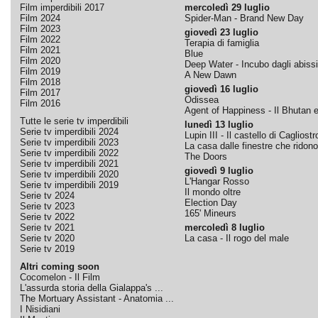
Film imperdibili 2017
mercoledì 29 luglio
Film 2024
Spider-Man - Brand New Day
Film 2023
giovedì 23 luglio
Film 2022
Terapia di famiglia
Film 2021
Blue
Film 2020
Deep Water - Incubo dagli abissi
Film 2019
A New Dawn
Film 2018
giovedì 16 luglio
Film 2017
Odissea
Film 2016
Agent of Happiness - Il Bhutan e 
Tutte le serie tv imperdibili
lunedì 13 luglio
Serie tv imperdibili 2024
Lupin III - Il castello di Cagliostr
Serie tv imperdibili 2023
La casa dalle finestre che ridono
Serie tv imperdibili 2022
The Doors
Serie tv imperdibili 2021
giovedì 9 luglio
Serie tv imperdibili 2020
L'Hangar Rosso
Serie tv imperdibili 2019
Il mondo oltre
Serie tv 2024
Election Day
Serie tv 2023
165' Mineurs
Serie tv 2022
Serie tv 2021
mercoledì 8 luglio
Serie tv 2020
La casa - Il rogo del male
Serie tv 2019
Altri coming soon
Cocomelon - Il Film
L'assurda storia della Gialappa's ...
The Mortuary Assistant - Anatomia ...
I Nisidiani