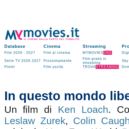
Database
Cinema
Streaming
Pr
Film 2026
-
2027
Film al cinema
MYMOVIES
ONE
Digi
Film gratis in
Serie TV
2026
2027
Prossimamente
Sky
streaming
Premi
Film uscita
TROVA
STREAMING
Dom
In questo mondo libe
Un film di
Ken Loach
. C
Leslaw Zurek
,
Colin Caugh