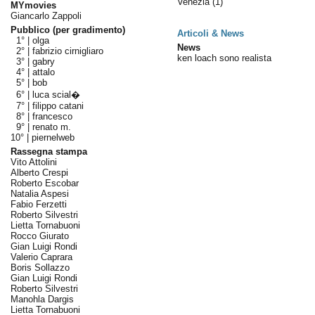
Venezia
(1)
MYmovies
Giancarlo Zappoli
Pubblico (per gradimento)
Articoli & News
1° |
olga
News
2° |
fabrizio cirnigliaro
ken loach sono realista
3° |
gabry
4° |
attalo
5° |
bob
6° |
luca scial�
7° |
filippo catani
8° |
francesco
9° |
renato m.
10° |
piernelweb
Rassegna stampa
Vito Attolini
Alberto Crespi
Roberto Escobar
Natalia Aspesi
Fabio Ferzetti
Roberto Silvestri
Lietta Tornabuoni
Rocco Giurato
Gian Luigi Rondi
Valerio Caprara
Boris Sollazzo
Gian Luigi Rondi
Roberto Silvestri
Manohla Dargis
Lietta Tornabuoni