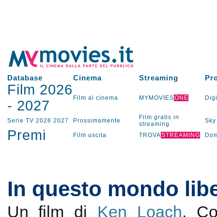
Database
Cinema
Streaming
Pr
Film 2026
Film al cinema
MYMOVIES
ONE
Digi
-
2027
Film gratis in
Serie TV
2026
2027
Prossimamente
Sky
streaming
Premi
Film uscita
TROVA
STREAMING
Dom
In questo mondo libe
Un film di
Ken Loach
. C