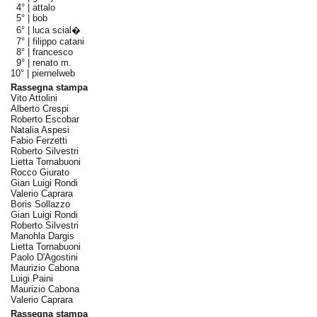
4° |
attalo
5° |
bob
6° |
luca scial�
7° |
filippo catani
8° |
francesco
9° |
renato m.
10° |
piernelweb
Rassegna stampa
Vito Attolini
Alberto Crespi
Roberto Escobar
Natalia Aspesi
Fabio Ferzetti
Roberto Silvestri
Lietta Tornabuoni
Rocco Giurato
Gian Luigi Rondi
Valerio Caprara
Boris Sollazzo
Gian Luigi Rondi
Roberto Silvestri
Manohla Dargis
Lietta Tornabuoni
Paolo D'Agostini
Maurizio Cabona
Luigi Paini
Maurizio Cabona
Valerio Caprara
Rassegna stampa