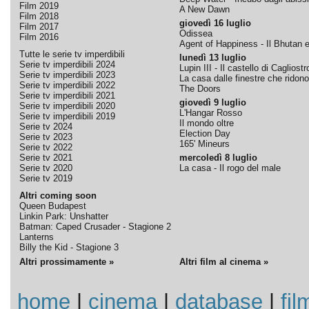
Film 2019
A New Dawn
Film 2018
giovedì 16 luglio
Film 2017
Odissea
Film 2016
Agent of Happiness - Il Bhutan e 
Tutte le serie tv imperdibili
lunedì 13 luglio
Serie tv imperdibili 2024
Lupin III - Il castello di Cagliostr
Serie tv imperdibili 2023
La casa dalle finestre che ridono
Serie tv imperdibili 2022
The Doors
Serie tv imperdibili 2021
giovedì 9 luglio
Serie tv imperdibili 2020
L'Hangar Rosso
Serie tv imperdibili 2019
Il mondo oltre
Serie tv 2024
Election Day
Serie tv 2023
165' Mineurs
Serie tv 2022
Serie tv 2021
mercoledì 8 luglio
Serie tv 2020
La casa - Il rogo del male
Serie tv 2019
Altri coming soon
Queen Budapest
Linkin Park: Unshatter
Batman: Caped Crusader - Stagione 2
Lanterns
Billy the Kid - Stagione 3
Altri prossimamente »
Altri film al cinema »
home
|
cinema
|
database
|
fil