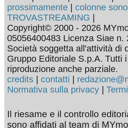
prossimamente
|
colonne sono
TROVASTREAMING
|
Copyright© 2000 - 2026 MYmov
05056400483 Licenza Siae n. 
Società soggetta all'attività d
Gruppo Editoriale S.p.A. Tutti i d
riproduzione anche parziale.
credits
|
contatti
|
redazione@m
Normativa sulla privacy
|
Termi
Il riesame e il controllo editor
sono affidati al team di MYmov