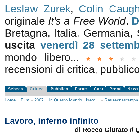
Leslaw Zurek
,
Colin Caugh
originale
It's a Free World
.
D
Bretagna, Italia, Germania
uscita
venerdì 28
settem
mondo libero...
recensioni di critica, pubblico
Scheda
Critica
Pubblico
Forum
Cast
Premi
News
Home
»
Film
»
2007
»
In Questo Mondo Libero...
»
Rassegnastampa
Lavoro, inferno infinito
di Rocco Giurato
Il 