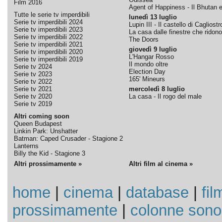
Film 2016
Agent of Happiness - Il Bhutan e 
Tutte le serie tv imperdibili
lunedì 13 luglio
Serie tv imperdibili 2024
Lupin III - Il castello di Cagliostr
Serie tv imperdibili 2023
La casa dalle finestre che ridono
Serie tv imperdibili 2022
The Doors
Serie tv imperdibili 2021
giovedì 9 luglio
Serie tv imperdibili 2020
L'Hangar Rosso
Serie tv imperdibili 2019
Il mondo oltre
Serie tv 2024
Election Day
Serie tv 2023
165' Mineurs
Serie tv 2022
Serie tv 2021
mercoledì 8 luglio
Serie tv 2020
La casa - Il rogo del male
Serie tv 2019
Altri coming soon
Queen Budapest
Linkin Park: Unshatter
Batman: Caped Crusader - Stagione 2
Lanterns
Billy the Kid - Stagione 3
Altri prossimamente »
Altri film al cinema »
home
|
cinema
|
database
|
fil
prossimamente
|
colonne sono