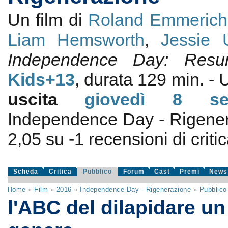
Un film di
Roland Emmerich
Liam Hemsworth
,
Jessie 
Independence Day: Resu
Kids+13
, durata 129 min. -
uscita
giovedì 8
s
Independence Day - Rigene
2,05
su
-1
recensioni di critic
Scheda
Critica
Pubblico
Forum
Cast
Premi
News
Home
»
Film
»
2016
»
Independence Day - Rigenerazione
»
Pubblico
l'ABC del dilapidare un