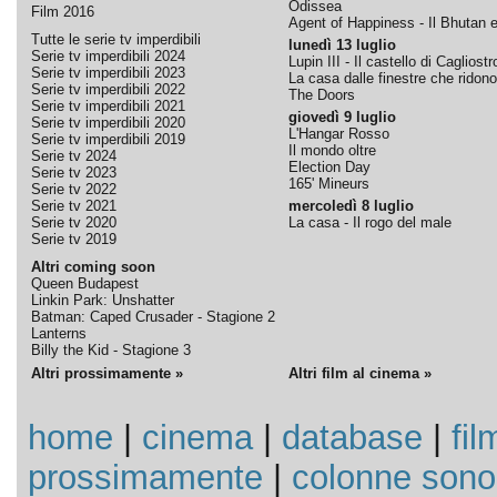
Odissea
Film 2016
Agent of Happiness - Il Bhutan e 
Tutte le serie tv imperdibili
lunedì 13 luglio
Serie tv imperdibili 2024
Lupin III - Il castello di Cagliostr
Serie tv imperdibili 2023
La casa dalle finestre che ridono
Serie tv imperdibili 2022
The Doors
Serie tv imperdibili 2021
giovedì 9 luglio
Serie tv imperdibili 2020
L'Hangar Rosso
Serie tv imperdibili 2019
Il mondo oltre
Serie tv 2024
Election Day
Serie tv 2023
165' Mineurs
Serie tv 2022
Serie tv 2021
mercoledì 8 luglio
Serie tv 2020
La casa - Il rogo del male
Serie tv 2019
Altri coming soon
Queen Budapest
Linkin Park: Unshatter
Batman: Caped Crusader - Stagione 2
Lanterns
Billy the Kid - Stagione 3
Altri prossimamente »
Altri film al cinema »
home
|
cinema
|
database
|
fil
prossimamente
|
colonne sono