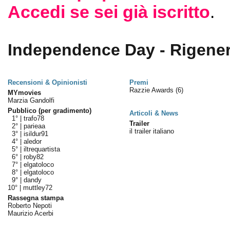
Accedi se sei già iscritto
.
Independence Day - Rigener
Recensioni & Opinionisti
Premi
Razzie Awards
(6)
MYmovies
Marzia Gandolfi
Pubblico (per gradimento)
Articoli & News
1° |
trafo78
Trailer
2° |
parieaa
il trailer italiano
3° |
isildur91
4° |
aledor
5° |
iltrequartista
6° |
roby82
7° |
elgatoloco
8° |
elgatoloco
9° |
dandy
10° |
muttley72
Rassegna stampa
Roberto Nepoti
Maurizio Acerbi