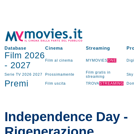
Database
Cinema
Streaming
Pr
Film 2026
Film al cinema
MYMOVIES
ONE
Digi
-
2027
Film gratis in
Serie TV
2026
2027
Prossimamente
Sky
streaming
Premi
Film uscita
TROVA
STREAMING
Dom
Independence Day -
Rigenerazione