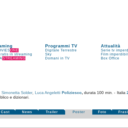
aming
Programmi TV
Attualità
VIES
ONE
Digitale Terrestre
Serie tv imperd
gratis in streaming
Sky
Film imperdibi
A
STREAMING
Domani in TV
Box Office
,
Simonetta Solder
,
Luca Angeletti
Poliziesco
,
durata 100 min. - Italia
blico e dizionari.
Cast
News
Trailer
Poster
Foto
Fras