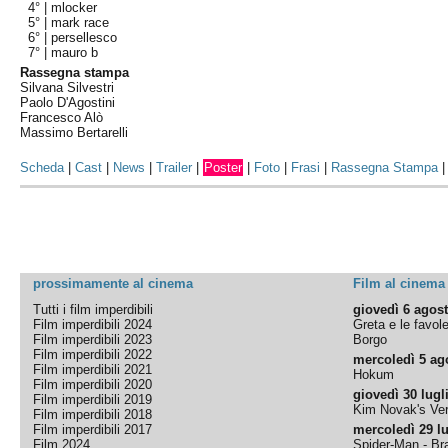
4° |
mlocker
5° |
mark race
6° |
persellesco
7° |
mauro b
Rassegna stampa
Silvana Silvestri
Paolo D'Agostini
Francesco Alò
Massimo Bertarelli
Scheda
|
Cast
|
News
|
Trailer
|
Poster
|
Foto
|
Frasi
|
Rassegna Stampa
prossimamente al cinema
Film al cinema
Tutti i film imperdibili
giovedì 6 agos
Film imperdibili 2024
Greta e le favol
Film imperdibili 2023
Borgo
Film imperdibili 2022
mercoledì 5 ag
Film imperdibili 2021
Hokum
Film imperdibili 2020
giovedì 30 lugl
Film imperdibili 2019
Kim Novak's Ver
Film imperdibili 2018
Film imperdibili 2017
mercoledì 29 lu
Film 2024
Spider-Man - B