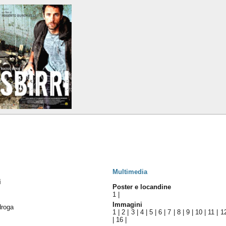
Multimedia
i
Poster e locandine
1
|
Immagini
 droga
1
|
2
|
3
|
4
|
5
|
6
|
7
|
8
|
9
|
10
|
11
|
1
|
16
|