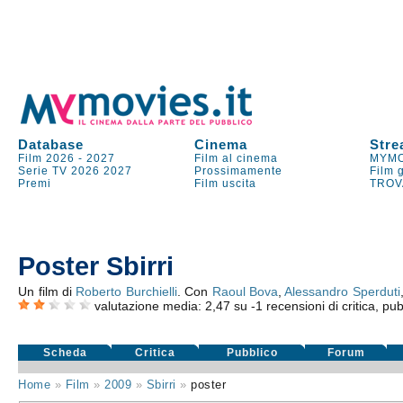
Database
Cinema
Stre
Film 2026
-
2027
Film al cinema
MYMO
Serie TV
2026
2027
Prossimamente
Film 
Premi
Film uscita
TROV
Poster Sbirri
Un film di
Roberto Burchielli
. Con
Raoul Bova
,
Alessandro Sperduti
valutazione media:
2,47
su
-1
recensioni di critica, pub
Scheda
Critica
Pubblico
Forum
Home
»
Film
»
2009
»
Sbirri
»
poster