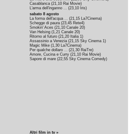
Casablanca
(
21,10
Rai Movie
)
L'arma dell'inganno ...
(
23,10
Iris
)
sabato 8 agosto
La forma dell'acqua ...
(
21,15
La7Cinema
)
Schegge di paura
(
23,45
Rete4
)
Smokin' Aces
(
21,10
Canale 20
)
Van Helsing
(
1,21
Canale 20
)
Ritorno al futuro
(
21,20
Italia 1
)
Assassinio a Venezia
(
21,15
Sky Cinema 1
)
Magic Mike
(
1,30
La7Cinema
)
Per qualche dollaro ...
(
21,30
RaiTre
)
Amore, Cucina e Curry
(
21,10
Rai Movie
)
Sapore di mare
(
22,55
Sky Cinema Comedy
)
Altri film in tv »