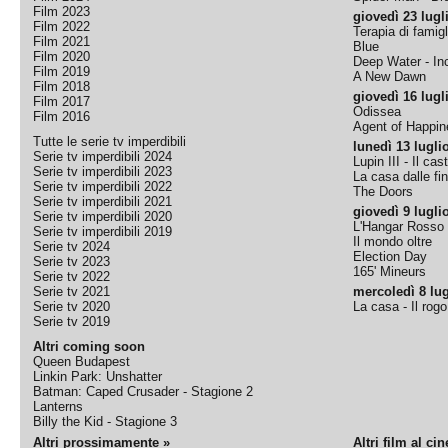
Film 2023
giovedì 23 lugl
Film 2022
Terapia di famigl
Film 2021
Blue
Film 2020
Deep Water - Inc
Film 2019
A New Dawn
Film 2018
giovedì 16 lugl
Film 2017
Odissea
Film 2016
Agent of Happine
Tutte le serie tv imperdibili
lunedì 13 lugli
Serie tv imperdibili 2024
Lupin III - Il cas
Serie tv imperdibili 2023
La casa dalle fi
Serie tv imperdibili 2022
The Doors
Serie tv imperdibili 2021
giovedì 9 lugli
Serie tv imperdibili 2020
L'Hangar Rosso
Serie tv imperdibili 2019
Il mondo oltre
Serie tv 2024
Election Day
Serie tv 2023
165' Mineurs
Serie tv 2022
Serie tv 2021
mercoledì 8 lug
Serie tv 2020
La casa - Il rog
Serie tv 2019
Altri coming soon
Queen Budapest
Linkin Park: Unshatter
Batman: Caped Crusader - Stagione 2
Lanterns
Billy the Kid - Stagione 3
Altri prossimamente »
Altri film al ci