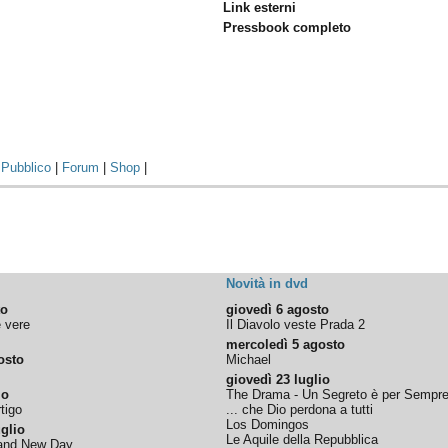
Link esterni
Pressbook completo
|
Pubblico
|
Forum
|
Shop
|
Novità in dvd
to
giovedì 6 agosto
e vere
Il Diavolo veste Prada 2
mercoledì 5 agosto
osto
Michael
giovedì 23 luglio
io
The Drama - Un Segreto è per Sempr
tigo
... che Dio perdona a tutti
Los Domingos
glio
Le Aquile della Repubblica
rand New Day