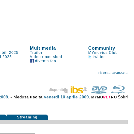
Multimedia
Community
ibili 2025
Trailer
MYmovies Club
li 2025
Video recensioni
twitter
diventa fan
ricerca avanzata
2009
. - Medusa
uscita
venerdì 10
aprile 2009
.
Sbirri
MYMO
NE
T
RO
i
Streaming