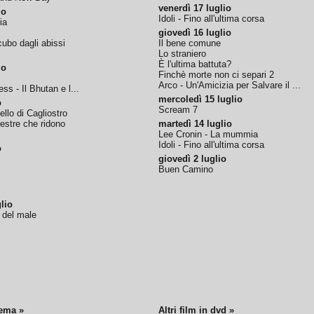
venerdì 17 luglio
io
Idoli - Fino all'ultima corsa
ia
giovedì 16 luglio
ubo dagli abissi
Il bene comune
Lo straniero
È l'ultima battuta?
io
Finchè morte non ci separi 2
Arco - Un'Amicizia per Salvare il ...
ss - Il Bhutan e l...
mercoledì 15 luglio
o
Scream 7
tello di Cagliostro
nestre che ridono
martedì 14 luglio
Lee Cronin - La mummia
Idoli - Fino all'ultima corsa
o
giovedì 2 luglio
Buen Camino
lio
o del male
nema »
Altri film in dvd »