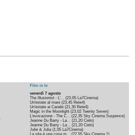
Film in tv
venerdì 7 agosto
The Illusionist - L'...
(
23,05
La7Cinema
)
Un'estate al mare
(
23,45
Rete4
)
Un'estate ai Caraibi
(
21,30
Rete4
)
Magic in the Moonlight
(
23,02
Twenty Seven
)
L'evocazione - The C...
(
22,35
Sky Cinema Suspence
)
e
Jeanne Du Barry - La...
(
21,20
Cielo
)
Jeanne Du Barry - La...
(
21,20
Cielo
)
Julie & Julia
(
1,05
La7Cinema
)
La vita è una cosa m...
(
22,55
Sky Cinema 1
)