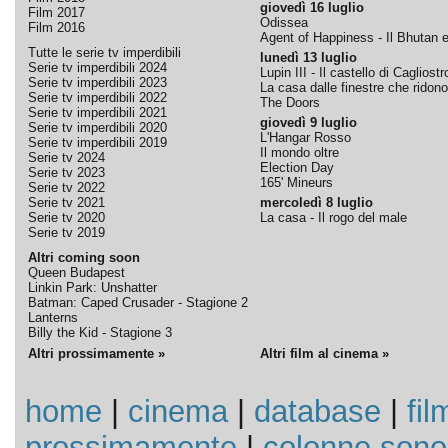
giovedì 16 luglio
Film 2017
Odissea
Film 2016
Agent of Happiness - Il Bhutan e 
Tutte le serie tv imperdibili
lunedì 13 luglio
Serie tv imperdibili 2024
Lupin III - Il castello di Cagliostr
Serie tv imperdibili 2023
La casa dalle finestre che ridono
Serie tv imperdibili 2022
The Doors
Serie tv imperdibili 2021
giovedì 9 luglio
Serie tv imperdibili 2020
L'Hangar Rosso
Serie tv imperdibili 2019
Il mondo oltre
Serie tv 2024
Election Day
Serie tv 2023
165' Mineurs
Serie tv 2022
Serie tv 2021
mercoledì 8 luglio
Serie tv 2020
La casa - Il rogo del male
Serie tv 2019
Altri coming soon
Queen Budapest
Linkin Park: Unshatter
Batman: Caped Crusader - Stagione 2
Lanterns
Billy the Kid - Stagione 3
Altri prossimamente »
Altri film al cinema »
home
|
cinema
|
database
|
fil
prossimamente
|
colonne sono