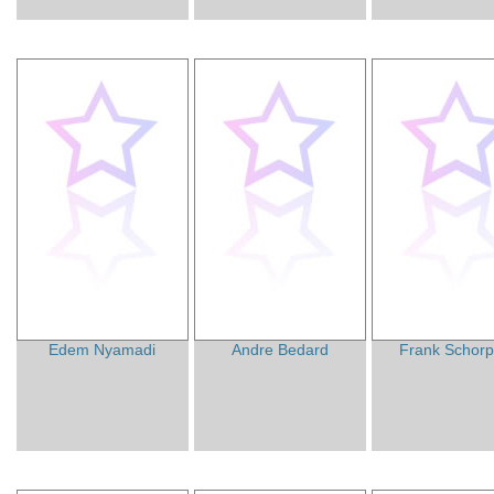
Edem Nyamadi
Andre Bedard
Frank Schorp