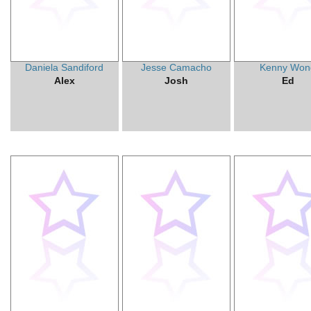
Daniela Sandiford
Jesse Camacho
Kenny Won
Alex
Josh
Ed