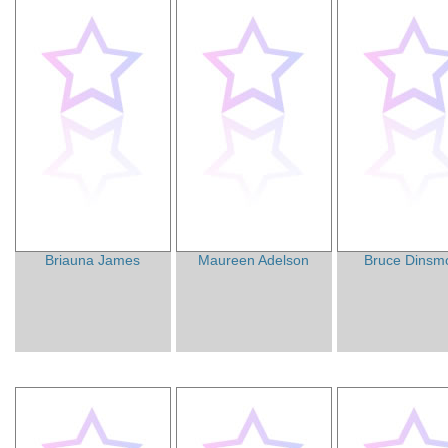
Briauna James
Maureen Adelson
Bruce Dinsm