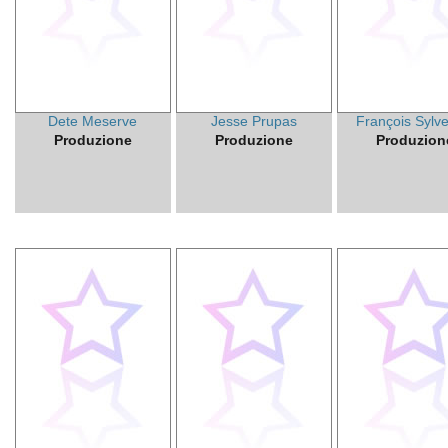
Dete Meserve
Jesse Prupas
François Sylve
Produzione
Produzione
Produzion