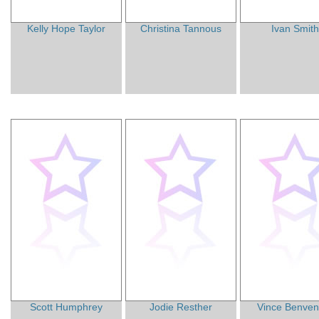
Kelly Hope Taylor
Christina Tannous
Ivan Smit
Scott Humphrey
Jodie Resther
Vince Benven