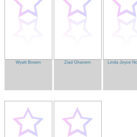
Wyatt Bowen
Ziad Ghanem
Linda Joyce N