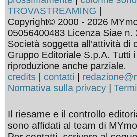
TROVASTREAMING
|
Copyright© 2000 - 2026 MYmov
05056400483 Licenza Siae n. 
Società soggetta all'attività d
Gruppo Editoriale S.p.A. Tutti i d
riproduzione anche parziale.
credits
|
contatti
|
redazione@m
Normativa sulla privacy
|
Termi
Il riesame e il controllo editor
sono affidati al team di MYmov
Per contatti, scrivere al segue