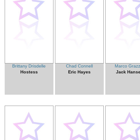
Brittany Drisdelle
Chad Connell
Marco Grazz
Hostess
Eric Hayes
Jack Hans