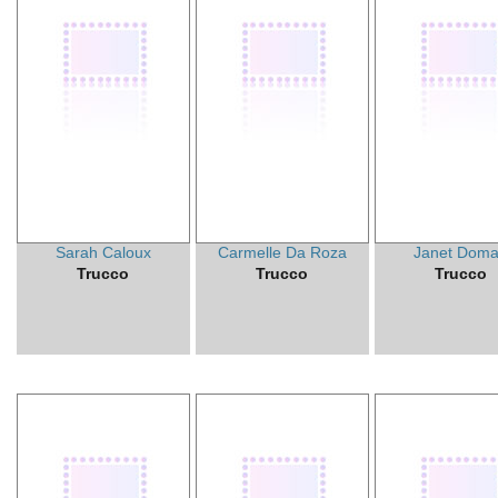
Sarah Caloux
Carmelle Da Roza
Janet Dom
Trucco
Trucco
Trucco