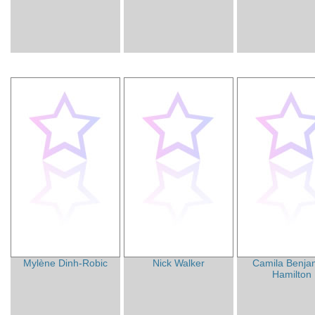
Mylène Dinh-Robic
Nick Walker
Camila Benja
Hamilton