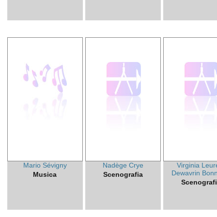
Mario Sévigny
Nadège Crye
Virginia Leur
Dewavrin Bonn
Musica
Scenografia
Scenograf