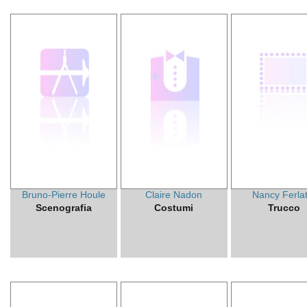
Bruno-Pierre Houle
Claire Nadon
Nancy Ferlat
Scenografia
Costumi
Trucco