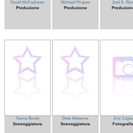
David McFadzean
Michael Prupas
Joel S. Ric
Produzione
Produzione
Produzion
Teena Booth
Dete Meserve
Eric Cayla
Sceneggiatura
Sceneggiatura
Fotografi