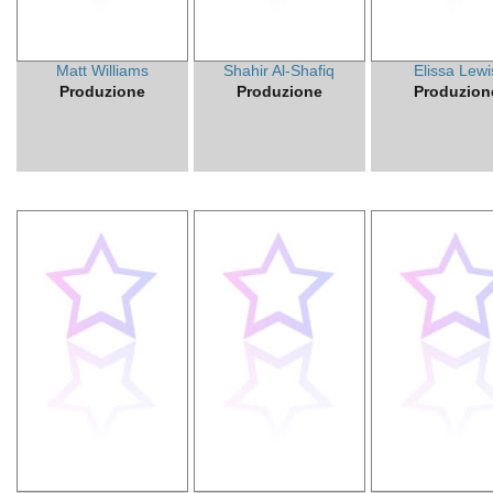
Matt Williams
Shahir Al-Shafiq
Elissa Lewi
Produzione
Produzione
Produzion