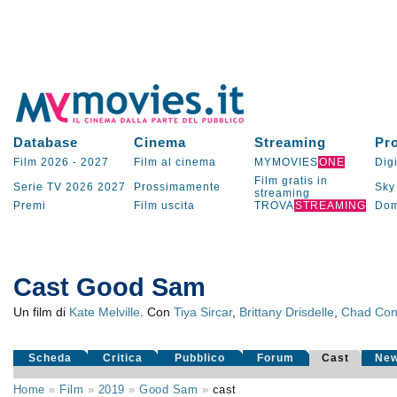
Database
Cinema
Streaming
Pr
Film 2026
-
2027
Film al cinema
MYMOVIES
ONE
Digi
Film gratis in
Serie TV
2026
2027
Prossimamente
Sky
streaming
Premi
Film uscita
TROVA
STREAMING
Dom
Cast Good Sam
Un film di
Kate Melville
. Con
Tiya Sircar
,
Brittany Drisdelle
,
Chad Con
Scheda
Critica
Pubblico
Forum
Cast
Ne
Home
»
Film
»
2019
»
Good Sam
»
cast