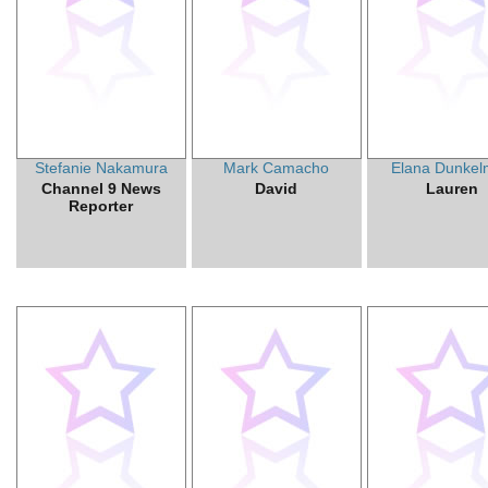
Stefanie Nakamura
Mark Camacho
Elana Dunke
Channel 9 News
David
Lauren
Reporter