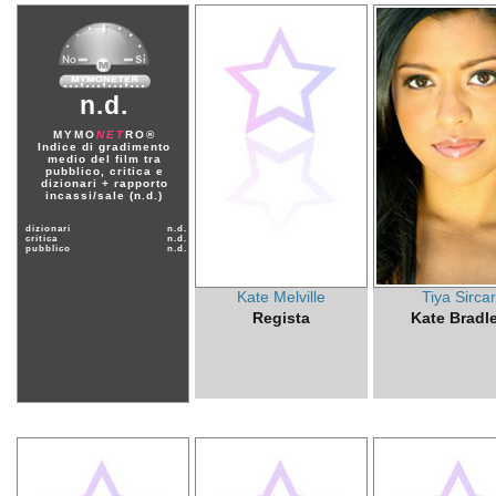
n.d.
MYMO
NET
RO®
Indice di gradimento
medio del film tra
pubblico, critica e
dizionari + rapporto
incassi/sale (n.d.)
dizionari
n.d.
critica
n.d.
pubblico
n.d.
Kate Melville
Tiya Sirca
Regista
Kate Bradl