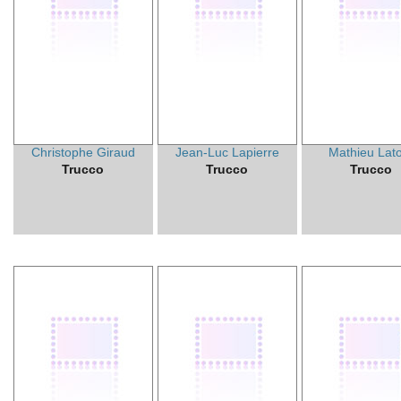
Christophe Giraud
Jean-Luc Lapierre
Mathieu Lat
Trucco
Trucco
Trucco