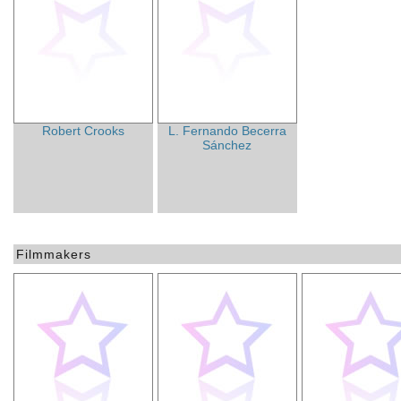
Robert Crooks
L. Fernando Becerra
Sánchez
Filmmakers