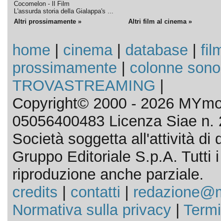
Cocomelon - Il Film
L'assurda storia della Gialappa's ...
Altri prossimamente »
Altri film al cinema »
home
|
cinema
|
database
|
fil
prossimamente
|
colonne sono
TROVASTREAMING
|
Copyright© 2000 - 2026 MYmov
05056400483 Licenza Siae n. 
Società soggetta all'attività d
Gruppo Editoriale S.p.A. Tutti i d
riproduzione anche parziale.
credits
|
contatti
|
redazione@m
Normativa sulla privacy
|
Termi