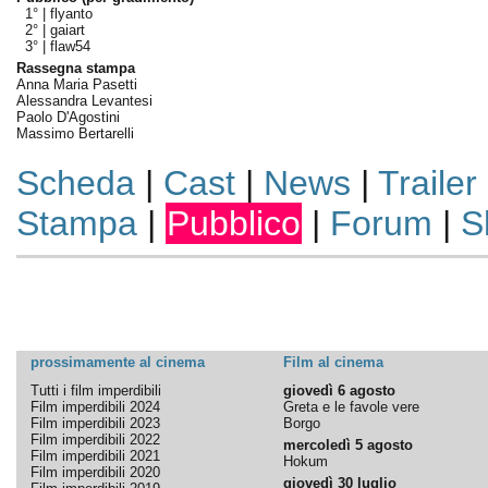
1° |
flyanto
2° |
gaiart
3° |
flaw54
Rassegna stampa
Anna Maria Pasetti
Alessandra Levantesi
Paolo D'Agostini
Massimo Bertarelli
Scheda
|
Cast
|
News
|
Trailer
Stampa
|
Pubblico
|
Forum
|
S
prossimamente al cinema
Film al cinema
Tutti i film imperdibili
giovedì 6 agosto
Film imperdibili 2024
Greta e le favole vere
Film imperdibili 2023
Borgo
Film imperdibili 2022
mercoledì 5 agosto
Film imperdibili 2021
Hokum
Film imperdibili 2020
giovedì 30 luglio