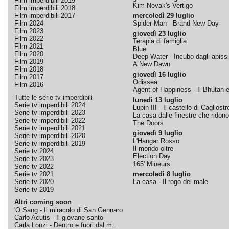
Film imperdibili 2019
Kim Novak's Vertigo
Film imperdibili 2018
Film imperdibili 2017
mercoledì 29 luglio
Film 2024
Spider-Man - Brand New Day
Film 2023
giovedì 23 luglio
Film 2022
Terapia di famiglia
Film 2021
Blue
Film 2020
Deep Water - Incubo dagli abissi
Film 2019
A New Dawn
Film 2018
giovedì 16 luglio
Film 2017
Odissea
Film 2016
Agent of Happiness - Il Bhutan e 
Tutte le serie tv imperdibili
lunedì 13 luglio
Serie tv imperdibili 2024
Lupin III - Il castello di Cagliostr
Serie tv imperdibili 2023
La casa dalle finestre che ridono
Serie tv imperdibili 2022
The Doors
Serie tv imperdibili 2021
giovedì 9 luglio
Serie tv imperdibili 2020
L'Hangar Rosso
Serie tv imperdibili 2019
Il mondo oltre
Serie tv 2024
Election Day
Serie tv 2023
165' Mineurs
Serie tv 2022
Serie tv 2021
mercoledì 8 luglio
Serie tv 2020
La casa - Il rogo del male
Serie tv 2019
Altri coming soon
'O Sang - Il miracolo di San Gennaro
Carlo Acutis - Il giovane santo
Carla Lonzi - Dentro e fuori dal m...