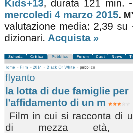
Kids+13
, durata 121 min.
mercoledì 4
marzo 2015
.
M
valutazione media:
2,39
su
dizionari.
Acquista »
Scheda
Critica
Pubblico
Forum
Cast
News
T
Home
»
Film
»
2014
»
Black Or White
»
pubblico
flyanto
la lotta di due famiglie per
l'affidamento di un m
Film in cui si racconta di
di mezza età, ri