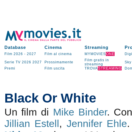
Database
Cinema
Streaming
Pr
Film 2026
-
2027
Film al cinema
MYMOVIES
ONE
Digi
Film gratis in
Serie TV
2026
2027
Prossimamente
Sky
streaming
Premi
Film uscita
TROVA
STREAMING
Dom
Black Or White
Un film di
Mike Binder
. Co
Jillian Estell
,
Jennifer Ehle