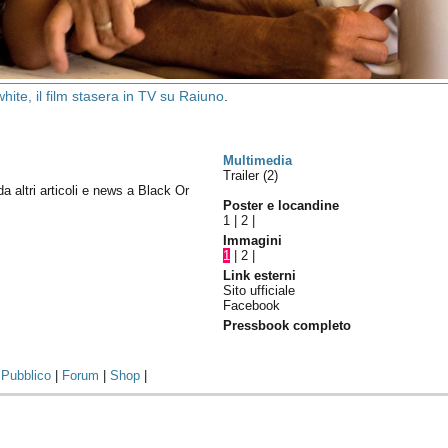
white, il film stasera in TV su Raiuno
.
Multimedia
Trailer (2)
da altri articoli e news a Black Or
Poster e locandine
1
|
2
|
Immagini
1
|
2
|
Link esterni
Sito ufficiale
Facebook
Pressbook completo
|
Pubblico
|
Forum
|
Shop
|