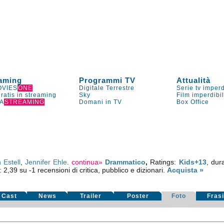
aming
Programmi TV
Attualità
VIES
ONE
Digitale Terrestre
Serie tv imperd
gratis in streaming
Sky
Film imperdibi
A
STREAMING
Domani in TV
Box Office
n Estell
,
Jennifer Ehle
.
continua»
Drammatico
,
Ratings:
Kids+13
, dur
a:
2,39
su
-1
recensioni di critica, pubblico e dizionari.
Acquista »
Cast
News
Trailer
Poster
Foto
Fras