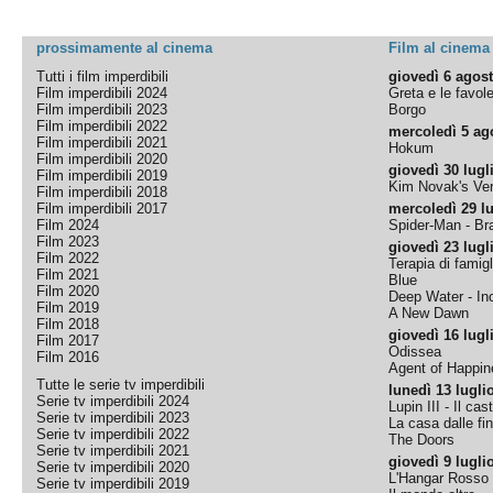
prossimamente al cinema
Film al cinema
Tutti i film imperdibili
giovedì 6 agos
Film imperdibili 2024
Greta e le favol
Film imperdibili 2023
Borgo
Film imperdibili 2022
mercoledì 5 ag
Film imperdibili 2021
Hokum
Film imperdibili 2020
giovedì 30 lugl
Film imperdibili 2019
Kim Novak's Ver
Film imperdibili 2018
Film imperdibili 2017
mercoledì 29 lu
Film 2024
Spider-Man - B
Film 2023
giovedì 23 lugl
Film 2022
Terapia di famigl
Film 2021
Blue
Film 2020
Deep Water - Inc
Film 2019
A New Dawn
Film 2018
giovedì 16 lugl
Film 2017
Odissea
Film 2016
Agent of Happine
Tutte le serie tv imperdibili
lunedì 13 lugli
Serie tv imperdibili 2024
Lupin III - Il cas
Serie tv imperdibili 2023
La casa dalle fi
Serie tv imperdibili 2022
The Doors
Serie tv imperdibili 2021
giovedì 9 lugli
Serie tv imperdibili 2020
L'Hangar Rosso
Serie tv imperdibili 2019