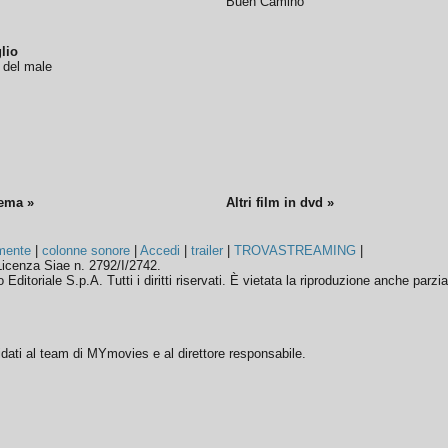
Buen Camino
lio
o del male
nema »
Altri film in dvd »
mente
|
colonne sonore
|
Accedi
|
trailer
|
TROVASTREAMING
|
icenza Siae n. 2792/I/2742.
ditoriale S.p.A. Tutti i diritti riservati. È vietata la riproduzione anche parzia
ffidati al team di MYmovies e al direttore responsabile.