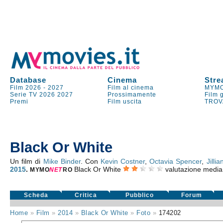
Database
Cinema
Stre
Film 2026
-
2027
Film al cinema
MYMO
Serie TV
2026
2027
Prossimamente
Film 
Premi
Film uscita
TROV
Black Or White
Un film di
Mike Binder
. Con
Kevin Costner
,
Octavia Spencer
,
Jillia
2015
.
Black Or White
valutazione medi
MYMO
NE
T
RO
Scheda
Critica
Pubblico
Forum
Home
»
Film
»
2014
»
Black Or White
»
Foto
»
174202