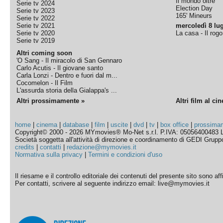
Il mondo oltre
Serie tv 2024
Election Day
Serie tv 2023
165' Mineurs
Serie tv 2022
Serie tv 2021
mercoledì 8 lug
Serie tv 2020
La casa - Il rog
Serie tv 2019
Altri coming soon
'O Sang - Il miracolo di San Gennaro
Carlo Acutis - Il giovane santo
Carla Lonzi - Dentro e fuori dal m...
Cocomelon - Il Film
L'assurda storia della Gialappa's ...
Altri prossimamente »
Altri film al ci
home
|
cinema
|
database
|
film
|
uscite
|
dvd
|
tv
|
box office
|
prossima
Copyright© 2000 - 2026 MYmovies® Mo-Net s.r.l. P.IVA: 05056400483 L
Società soggetta all'attività di direzione e coordinamento di GEDI Gruppo E
credits
|
contatti
|
redazione@mymovies.it
Normativa sulla privacy
|
Termini e condizioni d'uso
Il riesame e il controllo editoriale dei contenuti del presente sito sono a
Per contatti, scrivere al seguente indirizzo email: live@mymovies.it