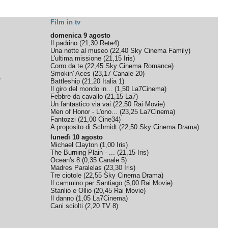
Film in tv
domenica 9 agosto
Il padrino
(
21,30
Rete4
)
Una notte al museo
(
22,40
Sky Cinema Family
)
L'ultima missione
(
21,15
Iris
)
Corro da te
(
22,45
Sky Cinema Romance
)
Smokin' Aces
(
23,17
Canale 20
)
e
Battleship
(
21,20
Italia 1
)
Il giro del mondo in...
(
1,50
La7Cinema
)
Febbre da cavallo
(
21,15
La7
)
Un fantastico via vai
(
22,50
Rai Movie
)
Men of Honor - L'ono...
(
23,25
La7Cinema
)
Fantozzi
(
21,00
Cine34
)
A proposito di Schmidt
(
22,50
Sky Cinema Drama
)
lunedì 10 agosto
Michael Clayton
(
1,00
Iris
)
The Burning Plain - ...
(
21,15
Iris
)
Ocean's 8
(
0,35
Canale 5
)
Madres Paralelas
(
23,30
Iris
)
Tre ciotole
(
22,55
Sky Cinema Drama
)
Il cammino per Santiago
(
5,00
Rai Movie
)
Stanlio e Ollio
(
20,45
Rai Movie
)
Il danno
(
1,05
La7Cinema
)
Cani sciolti
(
2,20
TV 8
)