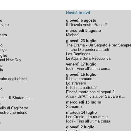
Novità in dvd
to
giovedì 6 agosto
e vere
Il Diavolo veste Prada 2
mercoledì 5 agosto
osto
Michael
giovedì 23 luglio
io
The Drama - Un Segreto è per Sempr
tigo
... che Dio perdona a tutti
Los Domingos
glio
Le Aquile della Repubblica
rand New Day
venerdì 17 luglio
io
Idoli - Fino all'ultima corsa
ia
giovedì 16 luglio
ubo dagli abissi
Il bene comune
Lo straniero
È l'ultima battuta?
io
Finchè morte non ci separi 2
Arco - Un'Amicizia per Salvare il ...
ss - Il Bhutan e l...
mercoledì 15 luglio
o
Scream 7
tello di Cagliostro
nestre che ridono
martedì 14 luglio
Lee Cronin - La mummia
Idoli - Fino all'ultima corsa
o
giovedì 2 luglio