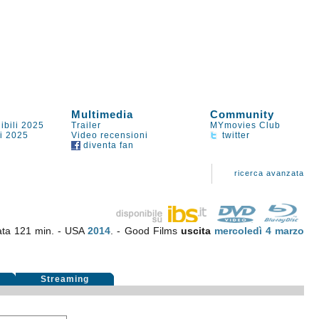
Multimedia
Community
ibili 2025
Trailer
MYmovies Club
li 2025
Video recensioni
twitter
diventa fan
ricerca avanzata
ata 121 min. - USA
2014
. - Good Films
uscita
mercoledì 4
marzo
i
Streaming