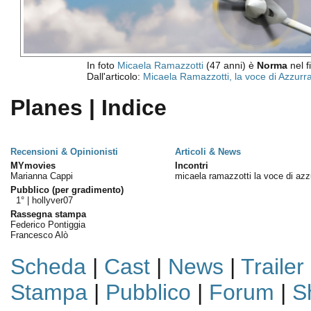
In foto
Micaela Ramazzotti
(47 anni) è
Norma
nel f
Dall'articolo:
Micaela Ramazzotti, la voce di Azzurr
Planes | Indice
Recensioni & Opinionisti
Articoli & News
MYmovies
Incontri
Marianna Cappi
micaela ramazzotti la voce di azz
Pubblico (per gradimento)
1° |
hollyver07
Rassegna stampa
Federico Pontiggia
Francesco Alò
Scheda
|
Cast
|
News
|
Trailer
Stampa
|
Pubblico
|
Forum
|
S