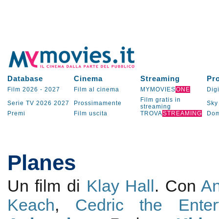
Database
Cinema
Streaming
Pr
Film 2026
-
2027
Film al cinema
MYMOVIES
ONE
Digi
Film gratis in
Serie TV
2026
2027
Prossimamente
Sky
streaming
Premi
Film uscita
TROVA
STREAMING
Dom
Planes
Un film di
Klay Hall
. Con
An
Keach
,
Cedric the Entert