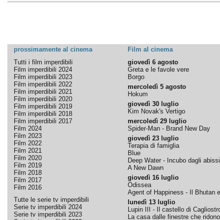
prossimamente al cinema
Film al cinema
Tutti i film imperdibili
giovedì 6 agosto
Film imperdibili 2024
Greta e le favole vere
Film imperdibili 2023
Borgo
Film imperdibili 2022
mercoledì 5 agosto
Film imperdibili 2021
Hokum
Film imperdibili 2020
giovedì 30 luglio
Film imperdibili 2019
Kim Novak's Vertigo
Film imperdibili 2018
Film imperdibili 2017
mercoledì 29 luglio
Film 2024
Spider-Man - Brand New Day
Film 2023
giovedì 23 luglio
Film 2022
Terapia di famiglia
Film 2021
Blue
Film 2020
Deep Water - Incubo dagli abissi
Film 2019
A New Dawn
Film 2018
giovedì 16 luglio
Film 2017
Odissea
Film 2016
Agent of Happiness - Il Bhutan e 
Tutte le serie tv imperdibili
lunedì 13 luglio
Serie tv imperdibili 2024
Lupin III - Il castello di Cagliostr
Serie tv imperdibili 2023
La casa dalle finestre che ridono