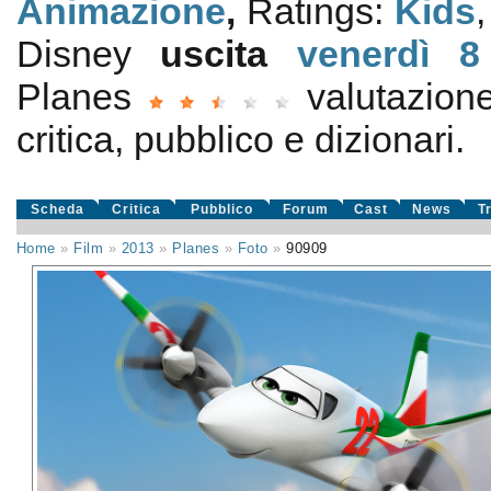
Animazione
,
Ratings:
Kids
Disney
uscita
venerdì 8
Planes
valutazio
critica, pubblico e dizionari.
Scheda
Critica
Pubblico
Forum
Cast
News
T
Home
»
Film
»
2013
»
Planes
»
Foto
»
90909