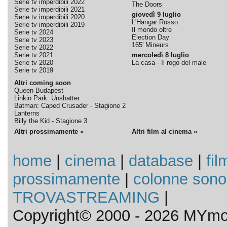
Serie tv imperdibili 2022
The Doors
Serie tv imperdibili 2021
giovedì 9 luglio
Serie tv imperdibili 2020
L'Hangar Rosso
Serie tv imperdibili 2019
Il mondo oltre
Serie tv 2024
Election Day
Serie tv 2023
165' Mineurs
Serie tv 2022
Serie tv 2021
mercoledì 8 luglio
Serie tv 2020
La casa - Il rogo del male
Serie tv 2019
Altri coming soon
Queen Budapest
Linkin Park: Unshatter
Batman: Caped Crusader - Stagione 2
Lanterns
Billy the Kid - Stagione 3
Altri prossimamente »
Altri film al cinema »
home
|
cinema
|
database
|
fil
prossimamente
|
colonne sono
TROVASTREAMING
|
Copyright© 2000 - 2026 MYmov