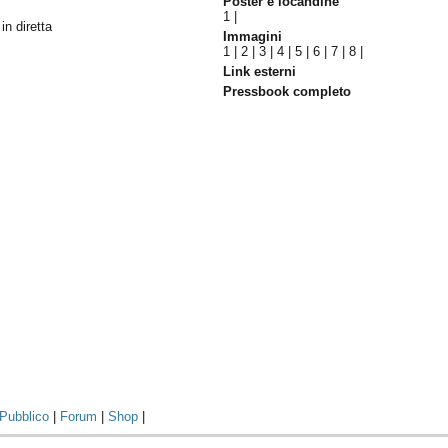
Poster e locandine
1
|
in diretta
Immagini
1
|
2
|
3
|
4
|
5
|
6
|
7
|
8
|
Link esterni
Pressbook completo
Pubblico
|
Forum
|
Shop
|