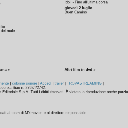
Idoli - Fino all'ultima corsa
o
giovedì 2 luglio
Buen Camino
lio
o del male
nema »
Altri film in dvd »
mente
|
colonne sonore
|
Accedi
|
trailer
|
TROVASTREAMING
|
icenza Siae n. 2792/I/2742.
ditoriale S.p.A. Tutti i diritti riservati. È vietata la riproduzione anche parzia
ffidati al team di MYmovies e al direttore responsabile.