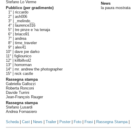
Stefano Lo Verme
News
Pubblico (per gradimento)
la paura mostrata 
1° |
riccardo
2° |
ash006
3° |
_melindo__
4° |
laurence316
5° |
tre pinze e 'na tenaja
6° |
briaco91
7° |
andrea
8° |
time_traveler
9° |
alex41
10° |
dave joe darko
11° |
figliounico
12° |
killbillvol2
13° |
horrorman
14° |
mr. andrew the photographer
15° |
nick castle
Rassegna stampa
Gabriella Gallozzi
Roberta Ronconi
Davide Turrini
Jean-François Rauger
Rassegna stampa
Stefano Lusardi
Andrea Fornasiero
Scheda
|
Cast
|
News
|
Trailer
|
Poster
|
Foto
|
Frasi
|
Rassegna Stampa
|