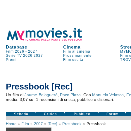
Database
Cinema
Stre
Film 2026
-
2027
Film al cinema
MYMO
Serie TV
2026
2027
Prossimamente
Film 
Premi
Film uscita
TROV
Pressbook [Rec]
Un film di
Jaume Balagueró
,
Paco Plaza
. Con
Manuela Velasco
,
Fe
media:
3,07
su
-1
recensioni di critica, pubblico e dizionari.
Scheda
Critica
Pubblico
Forum
Home
»
Film
»
2007
»
[Rec]
»
Pressbook
»
Pressbook