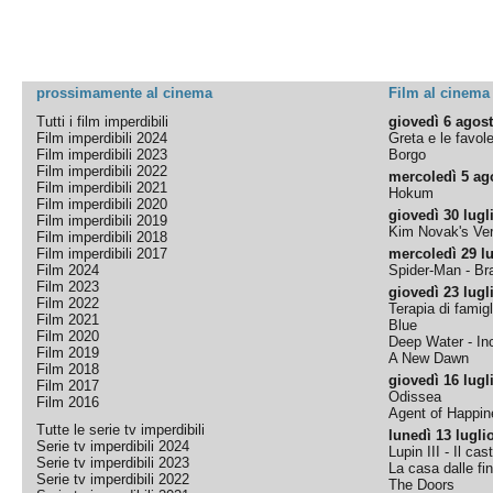
prossimamente al cinema
Film al cinema
Tutti i film imperdibili
giovedì 6 agos
Film imperdibili 2024
Greta e le favol
Film imperdibili 2023
Borgo
Film imperdibili 2022
mercoledì 5 ag
Film imperdibili 2021
Hokum
Film imperdibili 2020
giovedì 30 lugl
Film imperdibili 2019
Kim Novak's Ver
Film imperdibili 2018
Film imperdibili 2017
mercoledì 29 lu
Film 2024
Spider-Man - B
Film 2023
giovedì 23 lugl
Film 2022
Terapia di famigl
Film 2021
Blue
Film 2020
Deep Water - Inc
Film 2019
A New Dawn
Film 2018
giovedì 16 lugl
Film 2017
Odissea
Film 2016
Agent of Happine
Tutte le serie tv imperdibili
lunedì 13 lugli
Serie tv imperdibili 2024
Lupin III - Il cas
Serie tv imperdibili 2023
La casa dalle fi
Serie tv imperdibili 2022
The Doors