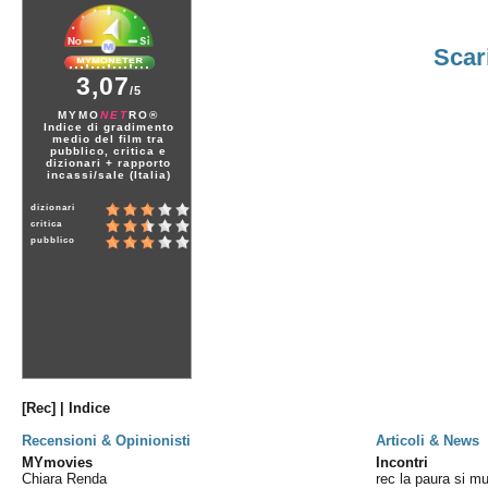
Scar
3,07
/5
MYMO
NET
RO®
Indice di gradimento
medio del film tra
pubblico, critica e
dizionari + rapporto
incassi/sale (Italia)
dizionari
critica
pubblico
[Rec] | Indice
Recensioni & Opinionisti
Articoli & News
MYmovies
Incontri
Chiara Renda
rec la paura si mu