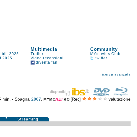
Multimedia
Community
ibili 2025
Trailer
MYmovies Club
li 2025
Video recensioni
twitter
diventa fan
ricerca avanzata
5 min. - Spagna
2007
.
[Rec]
valutazione
MYMO
NE
T
RO
i
Streaming