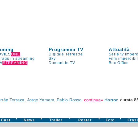
aming
Programmi TV
Attualità
VIES
ONE
Digitale Terrestre
Serie tv imperd
gratis in streaming
Sky
Film imperdibi
A
STREAMING
Domani in TV
Box Office
rrán Terraza
,
Jorge Yamam
,
Pablo Rosso
.
continua»
Horror
,
durata 8
Cast
News
Trailer
Poster
Foto
Fras