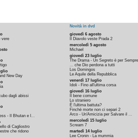
Novità in dvd
to
giovedì 6 agosto
e vere
Il Diavolo veste Prada 2
mercoledì 5 agosto
osto
Michael
giovedì 23 luglio
io
The Drama - Un Segreto è per Sempr
tigo
... che Dio perdona a tutti
Los Domingos
glio
Le Aquile della Repubblica
rand New Day
venerdì 17 luglio
io
Idoli - Fino all'ultima corsa
ia
giovedì 16 luglio
ubo dagli abissi
Il bene comune
Lo straniero
È l'ultima battuta?
io
Finchè morte non ci separi 2
Arco - Un'Amicizia per Salvare il ...
ss - Il Bhutan e l...
mercoledì 15 luglio
o
Scream 7
tello di Cagliostro
nestre che ridono
martedì 14 luglio
Lee Cronin - La mummia