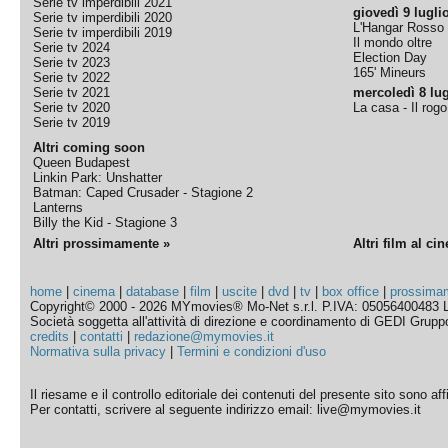
Serie tv imperdibili 2021
giovedì 9 lugli
Serie tv imperdibili 2020
L'Hangar Rosso
Serie tv imperdibili 2019
Il mondo oltre
Serie tv 2024
Election Day
Serie tv 2023
165' Mineurs
Serie tv 2022
Serie tv 2021
mercoledì 8 lug
Serie tv 2020
La casa - Il rog
Serie tv 2019
Altri coming soon
Queen Budapest
Linkin Park: Unshatter
Batman: Caped Crusader - Stagione 2
Lanterns
Billy the Kid - Stagione 3
Altri prossimamente »
Altri film al ci
home
|
cinema
|
database
|
film
|
uscite
|
dvd
|
tv
|
box office
|
prossima
Copyright© 2000 - 2026 MYmovies® Mo-Net s.r.l. P.IVA: 05056400483 L
Società soggetta all'attività di direzione e coordinamento di GEDI Gruppo E
credits
|
contatti
|
redazione@mymovies.it
Normativa sulla privacy
|
Termini e condizioni d'uso
Il riesame e il controllo editoriale dei contenuti del presente sito sono a
Per contatti, scrivere al seguente indirizzo email: live@mymovies.it