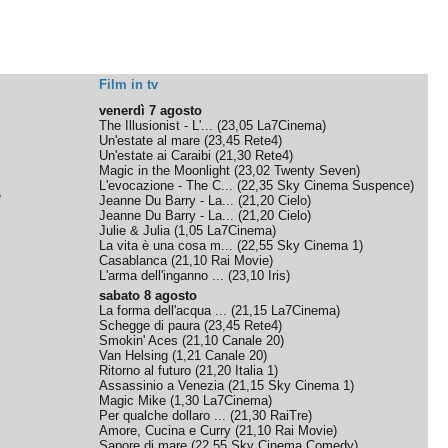
Film in tv
venerdì 7 agosto
The Illusionist - L'...
(
23,05
La7Cinema
)
Un'estate al mare
(
23,45
Rete4
)
Un'estate ai Caraibi
(
21,30
Rete4
)
Magic in the Moonlight
(
23,02
Twenty Seven
)
L'evocazione - The C...
(
22,35
Sky Cinema Suspence
)
e
Jeanne Du Barry - La...
(
21,20
Cielo
)
Jeanne Du Barry - La...
(
21,20
Cielo
)
Julie & Julia
(
1,05
La7Cinema
)
La vita è una cosa m...
(
22,55
Sky Cinema 1
)
Casablanca
(
21,10
Rai Movie
)
L'arma dell'inganno ...
(
23,10
Iris
)
sabato 8 agosto
La forma dell'acqua ...
(
21,15
La7Cinema
)
Schegge di paura
(
23,45
Rete4
)
Smokin' Aces
(
21,10
Canale 20
)
Van Helsing
(
1,21
Canale 20
)
Ritorno al futuro
(
21,20
Italia 1
)
Assassinio a Venezia
(
21,15
Sky Cinema 1
)
Magic Mike
(
1,30
La7Cinema
)
Per qualche dollaro ...
(
21,30
RaiTre
)
Amore, Cucina e Curry
(
21,10
Rai Movie
)
Sapore di mare
(
22,55
Sky Cinema Comedy
)