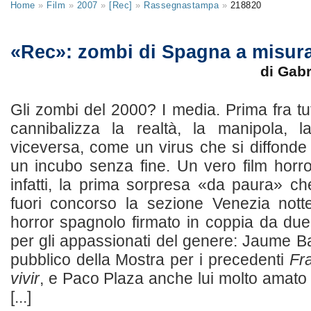
Home
»
Film
»
2007
»
[Rec]
»
Rassegnastampa
»
218820
«Rec»: zombi di Spagna a misur
di Gabr
Gli zombi del 2000? I media. Prima fra tut
cannibalizza la realtà, la manipola, 
viceversa, come un virus che si diffonde
un incubo senza fine. Un vero film hor
infatti, la prima sorpresa «da paura» ch
fuori concorso la sezione Venezia nott
horror spagnolo firmato in coppia da due 
per gli appassionati del genere: Jaume Ba
pubblico della Mostra per i precedenti
Fra
vivir
, e Paco Plaza anche lui molto amato 
[...]