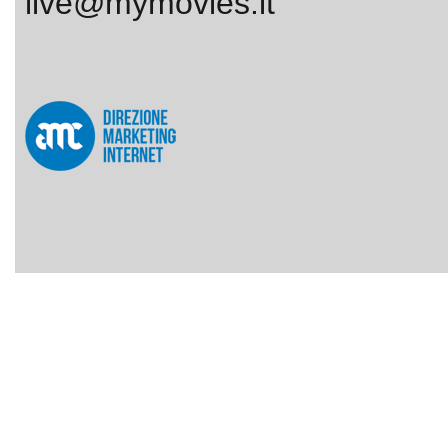
live@mymovies.it