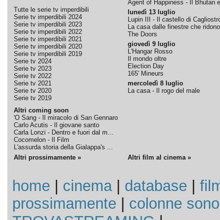
Agent of Happiness - Il Bhutan e 
Tutte le serie tv imperdibili
lunedì 13 luglio
Serie tv imperdibili 2024
Lupin III - Il castello di Cagliostr
Serie tv imperdibili 2023
La casa dalle finestre che ridono
Serie tv imperdibili 2022
The Doors
Serie tv imperdibili 2021
giovedì 9 luglio
Serie tv imperdibili 2020
L'Hangar Rosso
Serie tv imperdibili 2019
Il mondo oltre
Serie tv 2024
Election Day
Serie tv 2023
165' Mineurs
Serie tv 2022
Serie tv 2021
mercoledì 8 luglio
Serie tv 2020
La casa - Il rogo del male
Serie tv 2019
Altri coming soon
'O Sang - Il miracolo di San Gennaro
Carlo Acutis - Il giovane santo
Carla Lonzi - Dentro e fuori dal m...
Cocomelon - Il Film
L'assurda storia della Gialappa's ...
Altri prossimamente »
Altri film al cinema »
home
|
cinema
|
database
|
fil
prossimamente
|
colonne sono