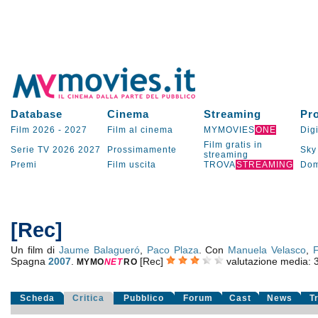
Database
Cinema
Streaming
Pr
Film 2026
-
2027
Film al cinema
MYMOVIES
ONE
Digi
Film gratis in
Serie TV
2026
2027
Prossimamente
Sky
streaming
Premi
Film uscita
TROVA
STREAMING
Dom
[Rec]
Un film di
Jaume Balagueró
,
Paco Plaza
. Con
Manuela Velasco
,
F
Spagna
2007
.
[Rec]
valutazione media:
MYMO
NE
T
RO
Scheda
Critica
Pubblico
Forum
Cast
News
T