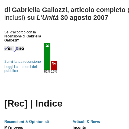
di Gabriella Gallozzi, articolo completo
inclusi)
su
L'Unità
30 agosto 2007
Sei d'accordo con la
recensione di
Gabriella
Gallozzi?
Sì
Scrivi la tua recensione
No
Leggi i commenti del
pubblico
82%
18%
[Rec] | Indice
Recensioni & Opinionisti
Articoli & News
MYmovies
Incontri