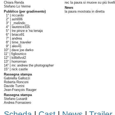
Chiara Renda
rec la paura si muove su più livell
Stefano Lo Verme
News
Pubblico (per gradimento)
la paura mostrata in diretta
1° |
riccardo
2° |
ash006
3° |
_melindo__
4° |
laurence316
5° |
tre pinze e 'na tenaja
6° |
briaco91
7° |
andrea
8° |
time_traveler
9° |
alex41
10° |
dave joe darko
11° |
figliounico
12° |
killbillvol2
13° |
horrorman
14° |
mr. andrew the photographer
15° |
nick castle
Rassegna stampa
Gabriella Gallozzi
Roberta Ronconi
Davide Turrini
Jean-François Rauger
Rassegna stampa
Stefano Lusardi
Andrea Fornasiero
Scheda
|
Cast
|
News
|
Trailer