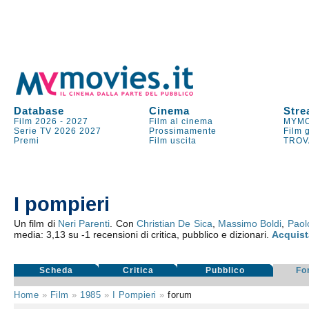
Database
Cinema
Stre
Film 2026
-
2027
Film al cinema
MYMO
Serie TV
2026
2027
Prossimamente
Film 
Premi
Film uscita
TROV
I pompieri
Un film di
Neri Parenti
. Con
Christian De Sica
,
Massimo Boldi
,
Paolo
media:
3,13
su
-1
recensioni di critica, pubblico e dizionari.
Acquist
Scheda
Critica
Pubblico
Fo
Home
»
Film
»
1985
»
I Pompieri
»
forum