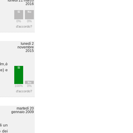
lunedì 21 marzo
2016
Sì
No
0%
0%
d'accordo?
lunedì 2
novembre
2015
ilm,è
Sì
te) e
No
100%
0%
d'accordo?
martedì 20
gennaio 2009
di un
o dei