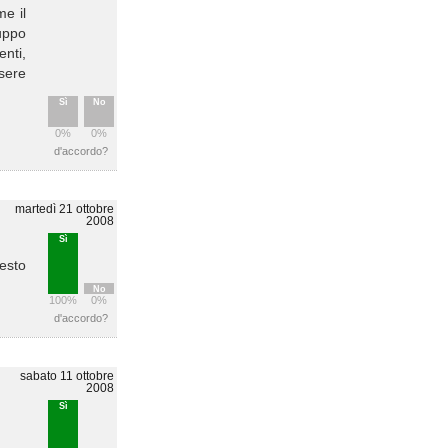
me il
ruppo
enti,
ssere
Sì
No
0%
0%
d'accordo?
martedì 21 ottobre
2008
Sì
esto
No
100%
0%
d'accordo?
sabato 11 ottobre
2008
Sì