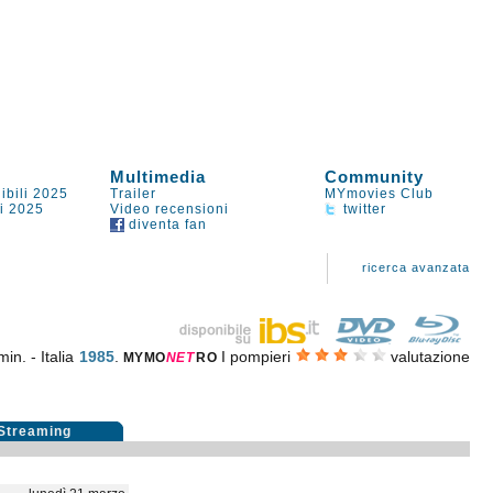
Multimedia
Community
ibili 2025
Trailer
MYmovies Club
li 2025
Video recensioni
twitter
diventa fan
ricerca avanzata
in. - Italia
1985
.
I pompieri
valutazione
MYMO
NE
T
RO
Streaming