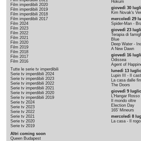
Hokum
Film imperdibili 2020
giovedì 30 lugl
Film imperdibili 2019
Kim Novak's Ver
Film imperdibili 2018
Film imperdibili 2017
mercoledì 29 lu
Film 2024
Spider-Man - B
Film 2023
giovedì 23 lugl
Film 2022
Terapia di famigl
Film 2021
Blue
Film 2020
Deep Water - Inc
Film 2019
A New Dawn
Film 2018
giovedì 16 lugl
Film 2017
Odissea
Film 2016
Agent of Happine
Tutte le serie tv imperdibili
lunedì 13 lugli
Serie tv imperdibili 2024
Lupin III - Il cas
Serie tv imperdibili 2023
La casa dalle fi
Serie tv imperdibili 2022
The Doors
Serie tv imperdibili 2021
giovedì 9 lugli
Serie tv imperdibili 2020
L'Hangar Rosso
Serie tv imperdibili 2019
Il mondo oltre
Serie tv 2024
Election Day
Serie tv 2023
165' Mineurs
Serie tv 2022
Serie tv 2021
mercoledì 8 lug
Serie tv 2020
La casa - Il rog
Serie tv 2019
Altri coming soon
Queen Budapest