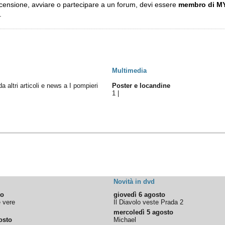
ecensione, avviare o partecipare a un forum, devi essere
membro di M
.
Multimedia
da altri articoli e news a I pompieri
Poster e locandine
1
|
Novità in dvd
to
giovedì 6 agosto
e vere
Il Diavolo veste Prada 2
mercoledì 5 agosto
osto
Michael