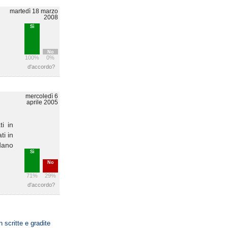
martedì 18 marzo
2008
Sì
No
100%
0%
d'accordo?
mercoledì 6
aprile 2005
i in
ti in
idano
Sì
No
71%
29%
d'accordo?
n scritte e gradite