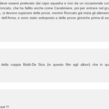
che deve essere prelevato dal capo squadra e non da un occasionale co
Roncato, che ha fallito anche come Carabiniere, poi per entrare nel g
tica, si devono superare delle prove, mentre Roncato già inizia gli allenam
vo dell'Arma, e sono stato sottoposto a delle prove ginniche prima di e
della coppia Boldi-De Sica (in questo film agli albori) che in qu
ast !!!