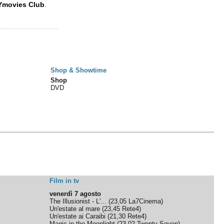
Ymovies Club
.
Shop & Showtime
Shop
DVD
Film in tv
venerdì 7 agosto
The Illusionist - L'...
(
23,05
La7Cinema
)
Un'estate al mare
(
23,45
Rete4
)
Un'estate ai Caraibi
(
21,30
Rete4
)
Magic in the Moonlight
(
23,02
Twenty Seven
)