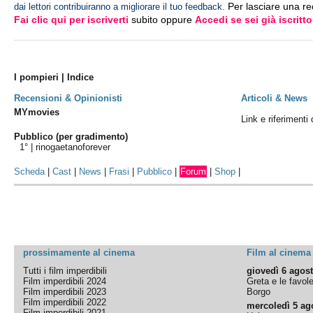
Per lasciare una r
dai lettori contribuiranno a migliorare il tuo feedback.
Fai clic qui per iscriverti
subito oppure
Accedi se sei già iscritto
I pompieri | Indice
Recensioni & Opinionisti
Articoli & News
MYmovies
Link e riferimenti 
Pubblico (per gradimento)
1° |
rinogaetanoforever
Scheda
|
Cast
|
News
|
Frasi
|
Pubblico
|
Forum
|
Shop
|
prossimamente al cinema
Film al cinema
Tutti i film imperdibili
giovedì 6 agos
Film imperdibili 2024
Greta e le favol
Film imperdibili 2023
Borgo
Film imperdibili 2022
mercoledì 5 ag
Film imperdibili 2021