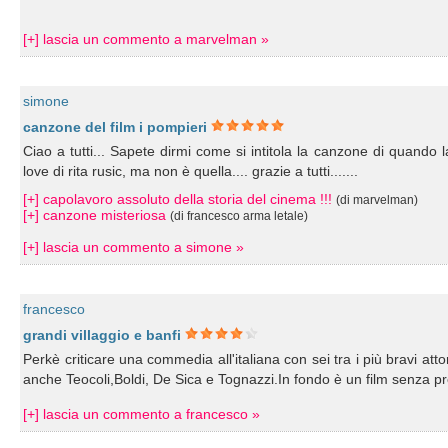
[+] lascia un commento a marvelman »
simone
canzone del film i pompieri
Ciao a tutti... Sapete dirmi come si intitola la canzone di quando l
love di rita rusic, ma non è quella.... grazie a tutti.......
[+] capolavoro assoluto della storia del cinema !!!
(di marvelman)
[+] canzone misteriosa
(di francesco arma letale)
[+] lascia un commento a simone »
francesco
grandi villaggio e banfi
Perkè criticare una commedia all'italiana con sei tra i più bravi att
anche Teocoli,Boldi, De Sica e Tognazzi.In fondo è un film senza pret
[+] lascia un commento a francesco »