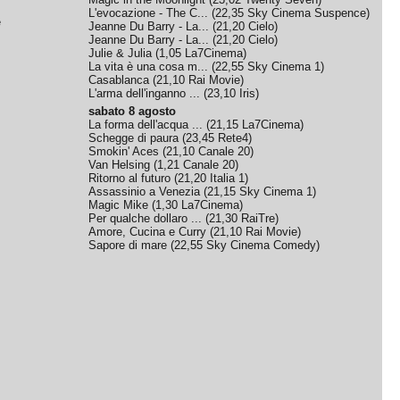
L'evocazione - The C...
(
22,35
Sky Cinema Suspence
)
e
Jeanne Du Barry - La...
(
21,20
Cielo
)
Jeanne Du Barry - La...
(
21,20
Cielo
)
Julie & Julia
(
1,05
La7Cinema
)
La vita è una cosa m...
(
22,55
Sky Cinema 1
)
Casablanca
(
21,10
Rai Movie
)
L'arma dell'inganno ...
(
23,10
Iris
)
sabato 8 agosto
La forma dell'acqua ...
(
21,15
La7Cinema
)
Schegge di paura
(
23,45
Rete4
)
Smokin' Aces
(
21,10
Canale 20
)
Van Helsing
(
1,21
Canale 20
)
Ritorno al futuro
(
21,20
Italia 1
)
Assassinio a Venezia
(
21,15
Sky Cinema 1
)
Magic Mike
(
1,30
La7Cinema
)
Per qualche dollaro ...
(
21,30
RaiTre
)
Amore, Cucina e Curry
(
21,10
Rai Movie
)
Sapore di mare
(
22,55
Sky Cinema Comedy
)