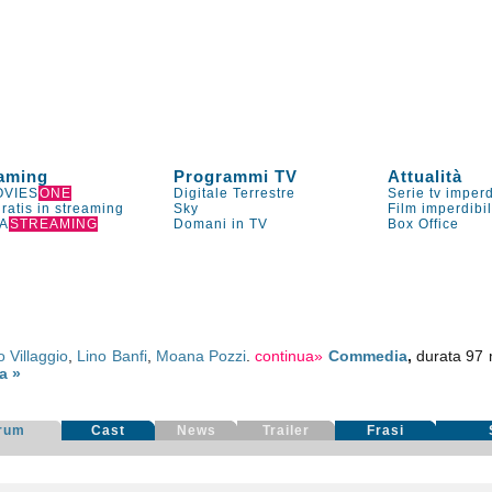
aming
Programmi TV
Attualità
VIES
ONE
Digitale Terrestre
Serie tv imperd
gratis in streaming
Sky
Film imperdibi
A
STREAMING
Domani in TV
Box Office
 Villaggio
,
Lino Banfi
,
Moana Pozzi
.
continua»
Commedia
,
durata 97 m
a »
rum
Cast
News
Trailer
Frasi