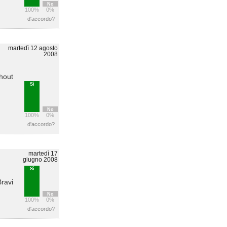
No
100%
0%
d'accordo?
martedì 12 agosto
2008
thout
Sì
No
100%
0%
d'accordo?
martedì 17
giugno 2008
Sì
Bravi
No
100%
0%
d'accordo?