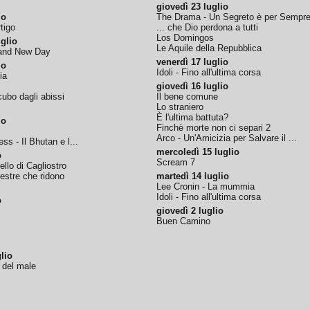
giovedì 23 luglio
io
The Drama - Un Segreto è per Sempr
tigo
... che Dio perdona a tutti
Los Domingos
glio
Le Aquile della Repubblica
rand New Day
venerdì 17 luglio
io
Idoli - Fino all'ultima corsa
ia
giovedì 16 luglio
ubo dagli abissi
Il bene comune
Lo straniero
È l'ultima battuta?
io
Finchè morte non ci separi 2
Arco - Un'Amicizia per Salvare il ...
ss - Il Bhutan e l...
mercoledì 15 luglio
o
Scream 7
tello di Cagliostro
nestre che ridono
martedì 14 luglio
Lee Cronin - La mummia
Idoli - Fino all'ultima corsa
o
giovedì 2 luglio
Buen Camino
lio
o del male