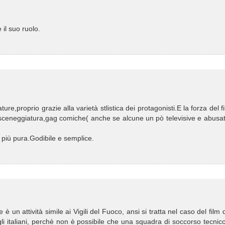
 il suo ruolo.
ature,proprio grazie alla varietà stlistica dei protagonisti.E la forza del f
,sceneggiatura,gag comiche( anche se alcune un pò televisive e abusa
 più pura.Godibile e semplice.
è un attività simile ai Vigili del Fuoco, ansi si tratta nel caso del film 
i italiani, perchè non è possibile che una squadra di soccorso tecnic