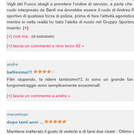
Vigili del Fuoco sbagli a prendere l'ordine di servizio, a parte 
ruolo interpreato da Banfi ma dovrebbe essere il ruolo di Andrea 
sportivo di qualsiasi forza di polizia, prima di fare l'attività agonis
mentre io nella realtà ho fatto l'atelta di nuoto nel Gruppo Sporti
inserito.
[+]
[+] cioè ma..
(di asdrubale)
[+] lascia un commento a nino terzo 82 »
andre
bellissimo!!!
Film stupendo, fa ridere tantissimo!!1 Io sono un grande fan 
lungometraggio sono semplicemente eccezionali!
[+] lascia un commento a andre »
marvelman
dopo tanti anni ...
Mantiene inalterato il gusto di vederlo e di farsi due risate : Ottimo c