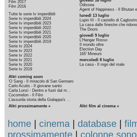
giovedì 16 luglio
Film 2017
Odissea
Film 2016
Agent of Happiness - Il Bhutan e 
Tutte le serie tv imperdibili
lunedì 13 luglio
Serie tv imperdibili 2024
Lupin III - Il castello di Cagliostr
Serie tv imperdibili 2023
La casa dalle finestre che ridono
Serie tv imperdibili 2022
The Doors
Serie tv imperdibili 2021
giovedì 9 luglio
Serie tv imperdibili 2020
L'Hangar Rosso
Serie tv imperdibili 2019
Il mondo oltre
Serie tv 2024
Election Day
Serie tv 2023
165' Mineurs
Serie tv 2022
Serie tv 2021
mercoledì 8 luglio
Serie tv 2020
La casa - Il rogo del male
Serie tv 2019
Altri coming soon
'O Sang - Il miracolo di San Gennaro
Carlo Acutis - Il giovane santo
Carla Lonzi - Dentro e fuori dal m...
Cocomelon - Il Film
L'assurda storia della Gialappa's ...
Altri prossimamente »
Altri film al cinema »
home
|
cinema
|
database
|
fil
prossimamente
|
colonne sono