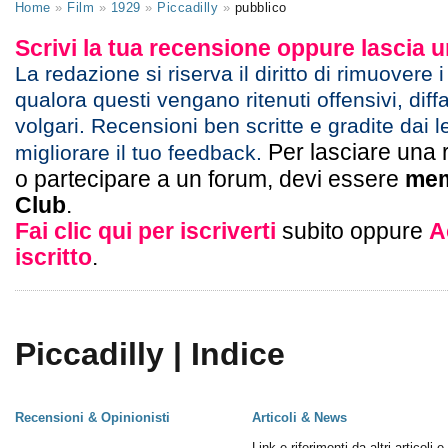
Home
»
Film
»
1929
»
Piccadilly
»
pubblico
Scrivi la tua recensione oppure lascia
La redazione si riserva il diritto di rimuovere 
qualora questi vengano ritenuti offensivi, diff
volgari. Recensioni ben scritte e gradite dai l
Per lasciare una 
migliorare il tuo feedback.
o partecipare a un forum, devi essere
mem
Club
.
Fai clic qui per iscriverti
subito oppure
A
iscritto
.
Piccadilly | Indice
Recensioni & Opinionisti
Articoli & News
Link e riferimenti da altri articoli 