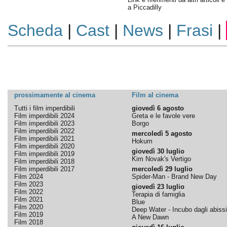
a Piccadilly
Scheda
|
Cast
|
News
|
Frasi
|
prossimamente al cinema
Film al cinema
Tutti i film imperdibili
giovedì 6 agosto
Film imperdibili 2024
Greta e le favole vere
Film imperdibili 2023
Borgo
Film imperdibili 2022
mercoledì 5 agosto
Film imperdibili 2021
Hokum
Film imperdibili 2020
giovedì 30 luglio
Film imperdibili 2019
Kim Novak's Vertigo
Film imperdibili 2018
Film imperdibili 2017
mercoledì 29 luglio
Film 2024
Spider-Man - Brand New Day
Film 2023
giovedì 23 luglio
Film 2022
Terapia di famiglia
Film 2021
Blue
Film 2020
Deep Water - Incubo dagli abissi
Film 2019
A New Dawn
Film 2018