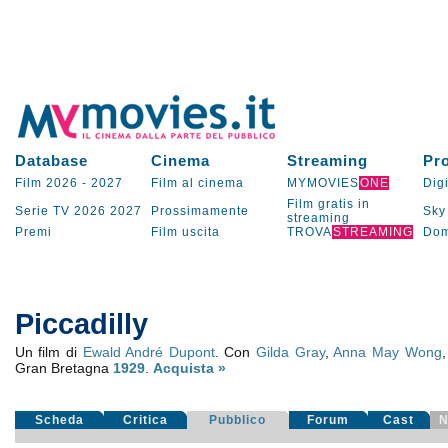
Database
Cinema
Streaming
Pr
Film 2026
-
2027
Film al cinema
MYMOVIES
ONE
Digi
Film gratis in
Serie TV
2026
2027
Prossimamente
Sky
streaming
Premi
Film uscita
TROVA
STREAMING
Dom
Piccadilly
Un film di
Ewald André Dupont
. Con
Gilda Gray
,
Anna May Wong
Gran Bretagna
1929
.
Acquista »
Scheda
Critica
Pubblico
Forum
Cast
N