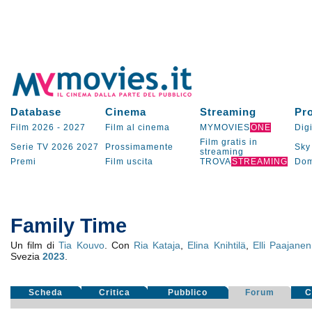
Database
Cinema
Streaming
Pr
Film 2026
-
2027
Film al cinema
MYMOVIES
ONE
Digi
Film gratis in
Serie TV
2026
2027
Prossimamente
Sky
streaming
Premi
Film uscita
TROVA
STREAMING
Dom
Family Time
Un film di
Tia Kouvo
. Con
Ria Kataja
,
Elina Knihtilä
,
Elli Paajanen
Svezia
2023
.
Scheda
Critica
Pubblico
Forum
C