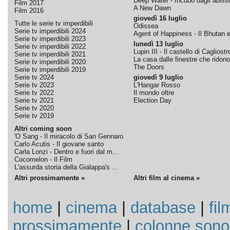
Deep Water - Incubo dagli abissi
Film 2017
A New Dawn
Film 2016
giovedì 16 luglio
Tutte le serie tv imperdibili
Odissea
Serie tv imperdibili 2024
Agent of Happiness - Il Bhutan e 
Serie tv imperdibili 2023
lunedì 13 luglio
Serie tv imperdibili 2022
Lupin III - Il castello di Cagliostr
Serie tv imperdibili 2021
La casa dalle finestre che ridono
Serie tv imperdibili 2020
The Doors
Serie tv imperdibili 2019
Serie tv 2024
giovedì 9 luglio
Serie tv 2023
L'Hangar Rosso
Serie tv 2022
Il mondo oltre
Serie tv 2021
Election Day
Serie tv 2020
Serie tv 2019
Altri coming soon
'O Sang - Il miracolo di San Gennaro
Carlo Acutis - Il giovane santo
Carla Lonzi - Dentro e fuori dal m...
Cocomelon - Il Film
L'assurda storia della Gialappa's ...
Altri prossimamente »
Altri film al cinema »
home
|
cinema
|
database
|
fil
prossimamente
|
colonne sono