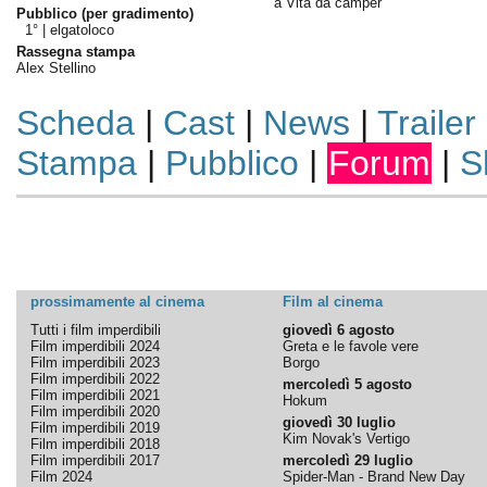
a Vita da camper
Pubblico (per gradimento)
1° |
elgatoloco
Rassegna stampa
Alex Stellino
Scheda
|
Cast
|
News
|
Trailer
Stampa
|
Pubblico
|
Forum
|
S
prossimamente al cinema
Film al cinema
Tutti i film imperdibili
giovedì 6 agosto
Film imperdibili 2024
Greta e le favole vere
Film imperdibili 2023
Borgo
Film imperdibili 2022
mercoledì 5 agosto
Film imperdibili 2021
Hokum
Film imperdibili 2020
giovedì 30 luglio
Film imperdibili 2019
Kim Novak's Vertigo
Film imperdibili 2018
Film imperdibili 2017
mercoledì 29 luglio
Film 2024
Spider-Man - Brand New Day