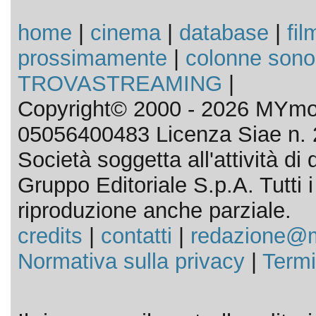
home
|
cinema
|
database
|
fil
prossimamente
|
colonne sono
TROVASTREAMING
|
Copyright© 2000 - 2026 MYmov
05056400483 Licenza Siae n. 
Società soggetta all'attività d
Gruppo Editoriale S.p.A. Tutti i d
riproduzione anche parziale.
credits
|
contatti
|
redazione@m
Normativa sulla privacy
|
Termi