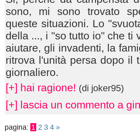
sono, mi sono trovato sp
queste situazioni. Lo "svuo
della ..., i "so tutto io" che ti
aiutare, gli invadenti, la fam
ritrova l'unità persa dopo il 
giornaliero.
[+] hai ragione!
(di joker95)
[+] lascia un commento a gi
pagina:
1
2
3
4
»