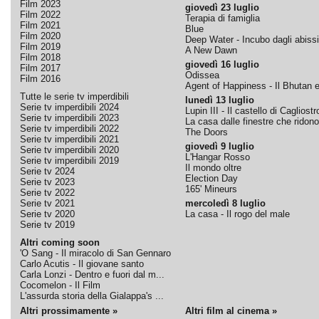
Film 2023
giovedì 23 luglio
Film 2022
Terapia di famiglia
Film 2021
Blue
Film 2020
Deep Water - Incubo dagli abissi
Film 2019
A New Dawn
Film 2018
giovedì 16 luglio
Film 2017
Odissea
Film 2016
Agent of Happiness - Il Bhutan e 
Tutte le serie tv imperdibili
lunedì 13 luglio
Serie tv imperdibili 2024
Lupin III - Il castello di Cagliostr
Serie tv imperdibili 2023
La casa dalle finestre che ridono
Serie tv imperdibili 2022
The Doors
Serie tv imperdibili 2021
giovedì 9 luglio
Serie tv imperdibili 2020
L'Hangar Rosso
Serie tv imperdibili 2019
Il mondo oltre
Serie tv 2024
Election Day
Serie tv 2023
165' Mineurs
Serie tv 2022
Serie tv 2021
mercoledì 8 luglio
Serie tv 2020
La casa - Il rogo del male
Serie tv 2019
Altri coming soon
'O Sang - Il miracolo di San Gennaro
Carlo Acutis - Il giovane santo
Carla Lonzi - Dentro e fuori dal m...
Cocomelon - Il Film
L'assurda storia della Gialappa's ...
Altri prossimamente »
Altri film al cinema »