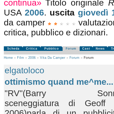
continua»
Titolo originale
R
USA
2006
.
uscita
giovedì 
da camper
valutazi
critica, pubblico e dizionari.
Scheda
Critica
Pubblico
Forum
Cast
News
T
Home
»
Film
»
2006
»
Vita Da Camper
»
Forum
»
Forum
elgatoloco
ottimismo quand me^me...
"RV"(Barry Sonnen
sceneggiatura di Geoff 
2006)parla di un pubblicit