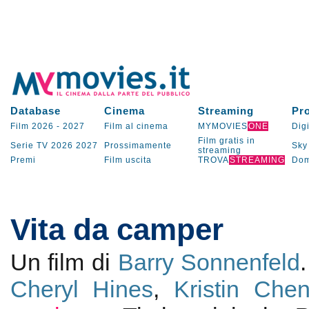
Database
Cinema
Streaming
Pr
Film 2026
-
2027
Film al cinema
MYMOVIES
ONE
Digi
Film gratis in
Serie TV
2026
2027
Prossimamente
Sky
streaming
Premi
Film uscita
TROVA
STREAMING
Dom
Vita da camper
Un film di
Barry Sonnenfeld
Cheryl Hines
,
Kristin Che