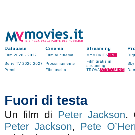
Database
Cinema
Streaming
Pr
Film 2026
-
2027
Film al cinema
MYMOVIES
ONE
Digi
Film gratis in
Serie TV
2026
2027
Prossimamente
Sky
streaming
Premi
Film uscita
TROVA
STREAMING
Dom
Fuori di testa
Un film di
Peter Jackson
.
Peter Jackson
,
Pete O’Her