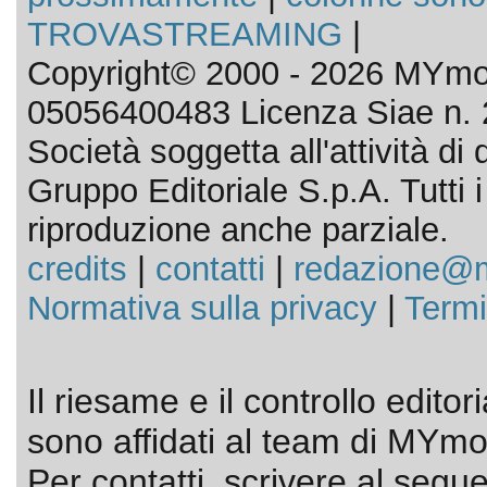
TROVASTREAMING
|
Copyright© 2000 - 2026 MYmov
05056400483 Licenza Siae n. 
Società soggetta all'attività d
Gruppo Editoriale S.p.A. Tutti i d
riproduzione anche parziale.
credits
|
contatti
|
redazione@m
Normativa sulla privacy
|
Termi
Il riesame e il controllo editor
sono affidati al team di MYmov
Per contatti, scrivere al segue