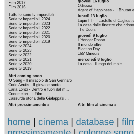
giovedì 16 luglio
Film 2017
Odissea
Film 2016
Agent of Happiness - Il Bhutan e 
Tutte le serie tv imperdibili
lunedì 13 luglio
Serie tv imperdibili 2024
Lupin III - Il castello di Cagliostr
Serie tv imperdibili 2023
La casa dalle finestre che ridono
Serie tv imperdibili 2022
The Doors
Serie tv imperdibili 2021
giovedì 9 luglio
Serie tv imperdibili 2020
L'Hangar Rosso
Serie tv imperdibili 2019
Il mondo oltre
Serie tv 2024
Election Day
Serie tv 2023
165' Mineurs
Serie tv 2022
Serie tv 2021
mercoledì 8 luglio
Serie tv 2020
La casa - Il rogo del male
Serie tv 2019
Altri coming soon
'O Sang - Il miracolo di San Gennaro
Carlo Acutis - Il giovane santo
Carla Lonzi - Dentro e fuori dal m...
Cocomelon - Il Film
L'assurda storia della Gialappa's ...
Altri prossimamente »
Altri film al cinema »
home
|
cinema
|
database
|
fil
prossimamente
|
colonne sono