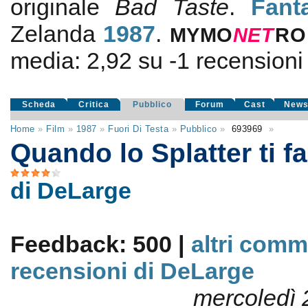
originale
Bad Taste
.
Fant
Zelanda
1987
.
MYMO
NE
T
RO
media:
2,92
su
-1
recensioni d
Scheda
Critica
Pubblico
Forum
Cast
New
Home
»
Film
»
1987
»
Fuori Di Testa
»
Pubblico
»
693969
»
Quando lo Splatter ti fa
di DeLarge
Feedback: 500 |
altri comm
recensioni di DeLarge
mercoledì 