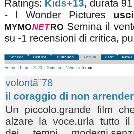
Ratings:
Kids+13
, durata 91
- I Wonder Pictures
usc
Semina il vent
MYMO
NE
T
RO
su
-1
recensioni di critica, pu
Scheda
Critica
Pubblico
Forum
Cast
News
Home
»
Film
»
2020
»
Semina Il Vento
»
forum
volontã¨78
il coraggio di non arrender
Un piccolo,grande film ch
alzare la voce,urla tutto il
dei tempi moderni,sen