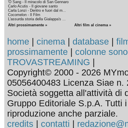
'O Sang - Il miracolo di San Gennaro
Carlo Acutis - Il giovane santo
Carla Lonzi - Dentro e fuori dal m...
Cocomelon - Il Film
L'assurda storia della Gialappa's ...
Altri prossimamente »
Altri film al cinema »
home
|
cinema
|
database
|
fil
prossimamente
|
colonne sono
TROVASTREAMING
|
Copyright© 2000 - 2026 MYmov
05056400483 Licenza Siae n. 
Società soggetta all'attività d
Gruppo Editoriale S.p.A. Tutti i d
riproduzione anche parziale.
credits
|
contatti
|
redazione@m