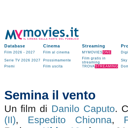
Database
Cinema
Streaming
Pr
Film 2026
-
2027
Film al cinema
MYMOVIES
ONE
Digi
Film gratis in
Serie TV
2026
2027
Prossimamente
Sky
streaming
Premi
Film uscita
TROVA
STREAMING
Dom
Semina il vento
Un film di
Danilo Caputo
. 
(II)
,
Espedito Chionna
,