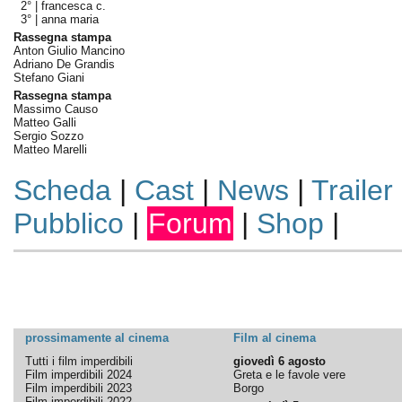
2° |
francesca c.
3° |
anna maria
Rassegna stampa
Anton Giulio Mancino
Adriano De Grandis
Stefano Giani
Rassegna stampa
Massimo Causo
Matteo Galli
Sergio Sozzo
Matteo Marelli
Scheda
|
Cast
|
News
|
Trailer
Pubblico
|
Forum
|
Shop
|
prossimamente al cinema
Film al cinema
Tutti i film imperdibili
giovedì 6 agosto
Film imperdibili 2024
Greta e le favole vere
Film imperdibili 2023
Borgo
Film imperdibili 2022