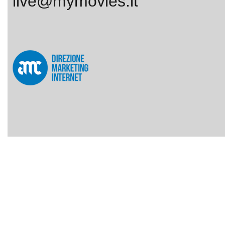
live@mymovies.it