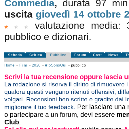
Commedia
,
durata 97 min
uscita
giovedì 14
ottobre 
valutazione media:
pubblico e dizionari.
Scheda
Critica
Pubblico
Forum
Cast
News
T
Home
»
Film
»
2020
»
#IoSonoQui
»
pubblico
Scrivi la tua recensione oppure lascia
La redazione si riserva il diritto di rimuovere 
qualora questi vengano ritenuti offensivi, diff
volgari. Recensioni ben scritte e gradite dai l
Per lasciare una 
migliorare il tuo feedback.
o partecipare a un forum, devi essere
mem
Club
.