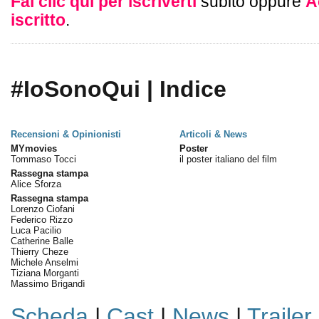
Fai clic qui per iscriverti
subito oppure
A
iscritto
.
#IoSonoQui | Indice
Recensioni & Opinionisti
Articoli & News
MYmovies
Poster
Tommaso Tocci
il poster italiano del film
Rassegna stampa
Alice Sforza
Rassegna stampa
Lorenzo Ciofani
Federico Rizzo
Luca Pacilio
Catherine Balle
Thierry Cheze
Michele Anselmi
Tiziana Morganti
Massimo Brigandì
Scheda
|
Cast
|
News
|
Trailer