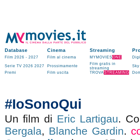
Database
Cinema
Streaming
Pr
Film 2026
-
2027
Film al cinema
MYMOVIES
ONE
Digi
Film gratis in
Serie TV
2026
2027
Prossimamente
Sky
streaming
Premi
Film uscita
TROVA
STREAMING
Dom
#IoSonoQui
Un film di
Eric Lartigau
. C
Bergala
,
Blanche Gardin
.
c