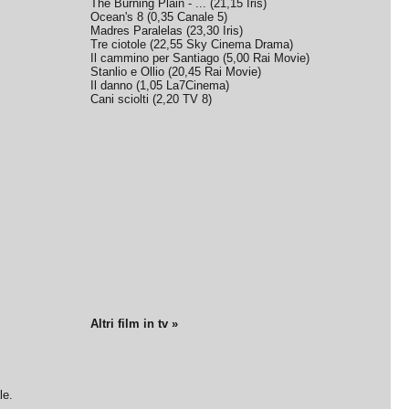
The Burning Plain - ...
(
21,15
Iris
)
Ocean's 8
(
0,35
Canale 5
)
Madres Paralelas
(
23,30
Iris
)
Tre ciotole
(
22,55
Sky Cinema Drama
)
Il cammino per Santiago
(
5,00
Rai Movie
)
Stanlio e Ollio
(
20,45
Rai Movie
)
Il danno
(
1,05
La7Cinema
)
Cani sciolti
(
2,20
TV 8
)
Altri film in tv »
le.