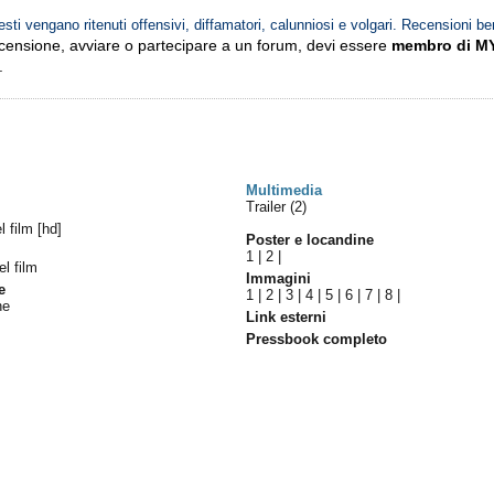
esti vengano ritenuti offensivi, diffamatori, calunniosi e volgari. Recensioni be
ecensione, avviare o partecipare a un forum, devi essere
membro di M
.
Multimedia
Trailer (2)
el film [hd]
Poster e locandine
1
|
2
|
el film
Immagini
e
1
|
2
|
3
|
4
|
5
|
6
|
7
|
8
|
ne
Link esterni
Pressbook completo