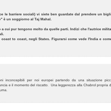
 le barriere sociali) vi siete ben guardate dal prendere un bigli
o" è un soggiorno al Taj Mahal.
a cui pur tengono molto da quelle parti. Indizi che l'autrice milita
li.
i coast to coast, negli States. Figurarsi come vede l'India e com
oni inconcepibili per noi europei partendo da una situazione picco
cia e il momento del riscatto. Una leggerezza alla Chabrol propria di
iuma.