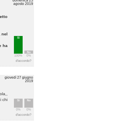
domenica 25
agosto 2019
etto
 nel
Sì
e ha
No
100%
0%
d'accordo?
giovedì 27 giugno
2019
la,,
 chi
Sì
No
0%
0%
d'accordo?