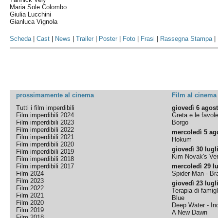
Maria Sole Colombo
Giulia Lucchini
Gianluca Vignola
Scheda
|
Cast
|
News
|
Trailer
|
Poster
|
Foto
|
Frasi
|
Rassegna Stampa
|
prossimamente al cinema
Film al cinema
Tutti i film imperdibili
giovedì 6 agos
Film imperdibili 2024
Greta e le favol
Film imperdibili 2023
Borgo
Film imperdibili 2022
mercoledì 5 ag
Film imperdibili 2021
Hokum
Film imperdibili 2020
giovedì 30 lugl
Film imperdibili 2019
Kim Novak's Ver
Film imperdibili 2018
Film imperdibili 2017
mercoledì 29 lu
Film 2024
Spider-Man - B
Film 2023
giovedì 23 lugl
Film 2022
Terapia di famigl
Film 2021
Blue
Film 2020
Deep Water - Inc
Film 2019
A New Dawn
Film 2018