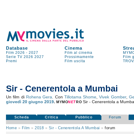
Database
Cinema
Stre
Film 2026
-
2027
Film al cinema
MYMO
Serie TV
2026
2027
Prossimamente
Film 
Premi
Film uscita
TROV
Sir - Cenerentola a Mumbai
Un film di
Rohena Gera
. Con
Tillotama Shome
,
Vivek Gomber
,
Ge
giovedì 20
giugno 2019
.
Sir - Cenerentola a Mumba
MYMO
NE
T
RO
Scheda
Critica
Pubblico
Forum
Home
»
Film
»
2018
»
Sir - Cenerentola A Mumbai
»
forum