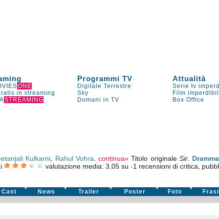
aming
Programmi TV
Attualità
VIES
ONE
Digitale Terrestre
Serie tv imperd
gratis in streaming
Sky
Film imperdibi
A
STREAMING
Domani in TV
Box Office
etanjali Kulkarni
,
Rahul Vohra
.
continua»
Titolo originale
Sir
.
Dramma
i
valutazione media:
3,05
su
-1
recensioni di critica, pubbl
Cast
News
Trailer
Poster
Foto
Fras