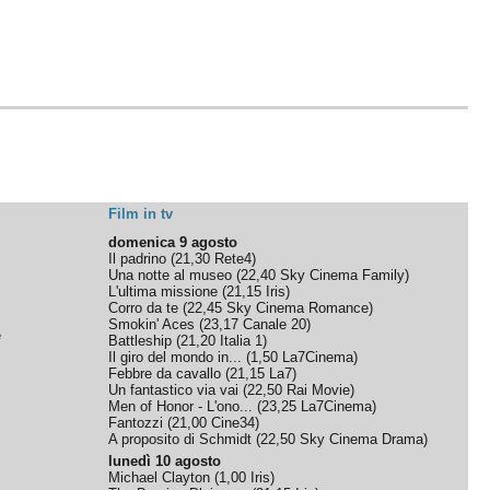
Film in tv
domenica 9 agosto
Il padrino
(
21,30
Rete4
)
Una notte al museo
(
22,40
Sky Cinema Family
)
L'ultima missione
(
21,15
Iris
)
Corro da te
(
22,45
Sky Cinema Romance
)
Smokin' Aces
(
23,17
Canale 20
)
e
Battleship
(
21,20
Italia 1
)
Il giro del mondo in...
(
1,50
La7Cinema
)
Febbre da cavallo
(
21,15
La7
)
Un fantastico via vai
(
22,50
Rai Movie
)
Men of Honor - L'ono...
(
23,25
La7Cinema
)
Fantozzi
(
21,00
Cine34
)
A proposito di Schmidt
(
22,50
Sky Cinema Drama
)
lunedì 10 agosto
Michael Clayton
(
1,00
Iris
)