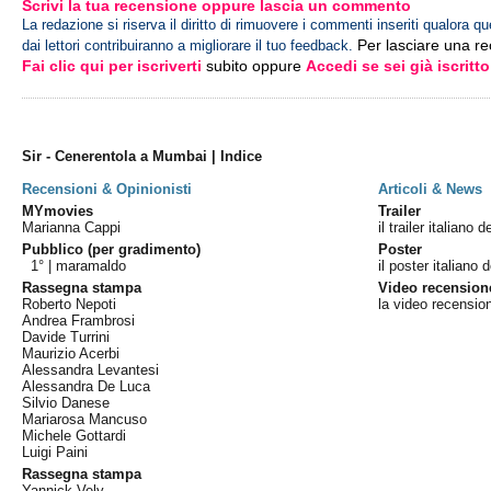
Scrivi la tua recensione oppure lascia un commento
La redazione si riserva il diritto di rimuovere i commenti inseriti qualora qu
Per lasciare una r
dai lettori contribuiranno a migliorare il tuo feedback.
Fai clic qui per iscriverti
subito oppure
Accedi se sei già iscritto
Sir - Cenerentola a Mumbai | Indice
Recensioni & Opinionisti
Articoli & News
MYmovies
Trailer
Marianna Cappi
il trailer italiano d
Pubblico (per gradimento)
Poster
1° |
maramaldo
il poster italiano d
Rassegna stampa
Video recension
Roberto Nepoti
la video recensio
Andrea Frambrosi
Davide Turrini
Maurizio Acerbi
Alessandra Levantesi
Alessandra De Luca
Silvio Danese
Mariarosa Mancuso
Michele Gottardi
Luigi Paini
Rassegna stampa
Yannick Vely