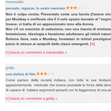
maramaldo
peccato, ragazze, lo avete mancato
Non è colpa vostra. Presentato come una favola (l'amore vince
per Mumbay e verificare che lì il solo spazio lasciato al "sogn
Invece, si tratta di un appassionato inno alla donna.
Non c'è un esercizio di seduzione, non una traccia di erotismo 
femminismo. Ideologia e fanatismo adulterano gli istinti natura
Rohena Gera, nata a Mumbay, formatasi in istituti prestigios
preso le misure ai rampolli delle classi emergenti.
[+]
[+] lascia un commento a maramaldo »
goldy
una delizia di film
Come parlare della società indiana, con tutte le sue limitazi
apparentemente minimale che invece possiede la forza della denun
ìè capace di trattare argomenti pesanti con la leggerezza di una p
[+] lascia un commento a goldy »