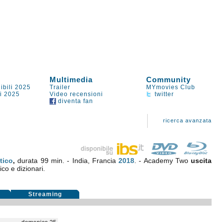
Multimedia
Community
ibili 2025
Trailer
MYmovies Club
li 2025
Video recensioni
twitter
diventa fan
ricerca avanzata
tico
,
durata 99 min. - India, Francia
2018
. - Academy Two
uscita
ico e dizionari.
i
Streaming