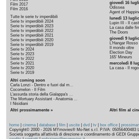
giovedì 16 lugl
Film 2017
Odissea
Film 2016
Agent of Happine
Tutte le serie tv imperdibili
lunedì 13 lugli
Serie tv imperdibili 2024
Lupin III - Il cas
Serie tv imperdibili 2023
La casa dalle fi
Serie tv imperdibili 2022
The Doors
Serie tv imperdibili 2021
giovedì 9 lugli
Serie tv imperdibili 2020
L'Hangar Rosso
Serie tv imperdibili 2019
Il mondo oltre
Serie tv 2024
Election Day
Serie tv 2023
165' Mineurs
Serie tv 2022
Serie tv 2021
mercoledì 8 lug
Serie tv 2020
La casa - Il rog
Serie tv 2019
Altri coming soon
Carla Lonzi - Dentro e fuori dal m...
Cocomelon - Il Film
L'assurda storia della Gialappa's ...
The Mortuary Assistant - Anatomia ...
I Nisidiani
Altri prossimamente »
Altri film al ci
home
|
cinema
|
database
|
film
|
uscite
|
dvd
|
tv
|
box office
|
prossima
Copyright© 2000 - 2026 MYmovies® Mo-Net s.r.l. P.IVA: 05056400483 L
Società soggetta all'attività di direzione e coordinamento di GEDI Gruppo E
credits
|
contatti
|
redazione@mymovies.it