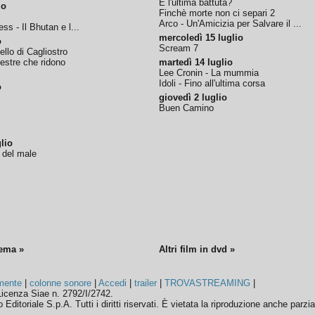
È l'ultima battuta?
io
Finchè morte non ci separi 2
Arco - Un'Amicizia per Salvare il ...
ss - Il Bhutan e l...
mercoledì 15 luglio
o
Scream 7
tello di Cagliostro
nestre che ridono
martedì 14 luglio
Lee Cronin - La mummia
Idoli - Fino all'ultima corsa
o
giovedì 2 luglio
Buen Camino
lio
o del male
nema »
Altri film in dvd »
mente
|
colonne sonore
|
Accedi
|
trailer
|
TROVASTREAMING
|
icenza Siae n. 2792/I/2742.
ditoriale S.p.A. Tutti i diritti riservati. È vietata la riproduzione anche parzia