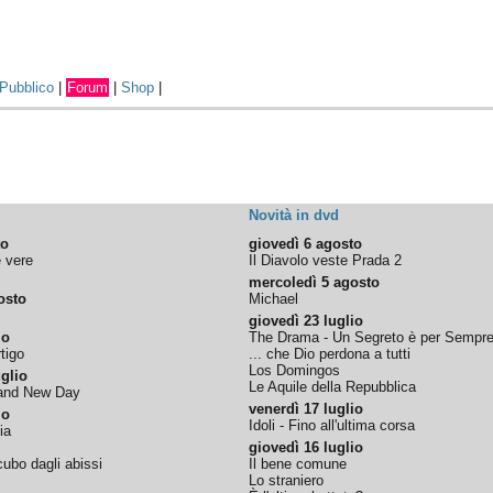
Pubblico
|
Forum
|
Shop
|
Novità in dvd
to
giovedì 6 agosto
e vere
Il Diavolo veste Prada 2
mercoledì 5 agosto
osto
Michael
giovedì 23 luglio
io
The Drama - Un Segreto è per Sempr
tigo
... che Dio perdona a tutti
Los Domingos
glio
Le Aquile della Repubblica
rand New Day
venerdì 17 luglio
io
Idoli - Fino all'ultima corsa
ia
giovedì 16 luglio
ubo dagli abissi
Il bene comune
Lo straniero