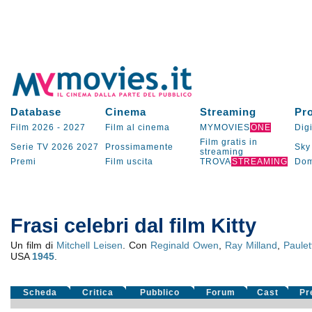
Database
Cinema
Streaming
Pr
Film 2026
-
2027
Film al cinema
MYMOVIES
ONE
Digi
Film gratis in
Serie TV
2026
2027
Prossimamente
Sky
streaming
Premi
Film uscita
TROVA
STREAMING
Dom
Frasi celebri dal film Kitty
Un film di
Mitchell Leisen
. Con
Reginald Owen
,
Ray Milland
,
Paule
USA
1945
.
Scheda
Critica
Pubblico
Forum
Cast
Pr