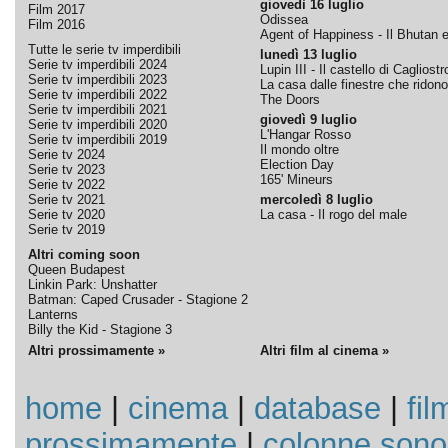
giovedì 16 luglio
Film 2017
Odissea
Film 2016
Agent of Happiness - Il Bhutan e 
Tutte le serie tv imperdibili
lunedì 13 luglio
Serie tv imperdibili 2024
Lupin III - Il castello di Cagliostr
Serie tv imperdibili 2023
La casa dalle finestre che ridono
Serie tv imperdibili 2022
The Doors
Serie tv imperdibili 2021
giovedì 9 luglio
Serie tv imperdibili 2020
L'Hangar Rosso
Serie tv imperdibili 2019
Il mondo oltre
Serie tv 2024
Election Day
Serie tv 2023
165' Mineurs
Serie tv 2022
Serie tv 2021
mercoledì 8 luglio
Serie tv 2020
La casa - Il rogo del male
Serie tv 2019
Altri coming soon
Queen Budapest
Linkin Park: Unshatter
Batman: Caped Crusader - Stagione 2
Lanterns
Billy the Kid - Stagione 3
Altri prossimamente »
Altri film al cinema »
home
|
cinema
|
database
|
fil
prossimamente
|
colonne sono