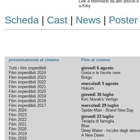
Link e riferimenti da altri articoli 
a Kitty
Scheda
|
Cast
|
News
|
Poster
prossimamente al cinema
Film al cinema
Tutti i film imperdibili
giovedì 6 agosto
Film imperdibili 2024
Greta e le favole vere
Film imperdibili 2023
Borgo
Film imperdibili 2022
mercoledì 5 agosto
Film imperdibili 2021
Hokum
Film imperdibili 2020
giovedì 30 luglio
Film imperdibili 2019
Kim Novak's Vertigo
Film imperdibili 2018
Film imperdibili 2017
mercoledì 29 luglio
Film 2024
Spider-Man - Brand New Day
Film 2023
giovedì 23 luglio
Film 2022
Terapia di famiglia
Film 2021
Blue
Film 2020
Deep Water - Incubo dagli abissi
Film 2019
A New Dawn
Film 2018