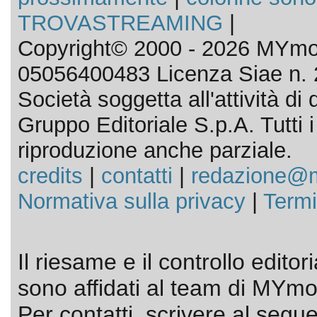
TROVASTREAMING
|
Copyright© 2000 - 2026 MYmov
05056400483 Licenza Siae n. 
Società soggetta all'attività d
Gruppo Editoriale S.p.A. Tutti i d
riproduzione anche parziale.
credits
|
contatti
|
redazione@m
Normativa sulla privacy
|
Termi
Il riesame e il controllo editor
sono affidati al team di MYmov
Per contatti, scrivere al segue