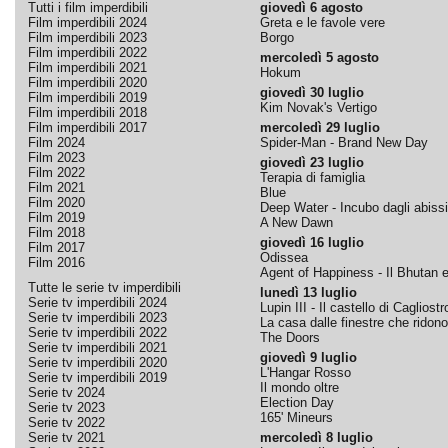
Tutti i film imperdibili
giovedì 6 agosto
Film imperdibili 2024
Greta e le favole vere
Film imperdibili 2023
Borgo
Film imperdibili 2022
mercoledì 5 agosto
Film imperdibili 2021
Hokum
Film imperdibili 2020
giovedì 30 luglio
Film imperdibili 2019
Kim Novak's Vertigo
Film imperdibili 2018
Film imperdibili 2017
mercoledì 29 luglio
Film 2024
Spider-Man - Brand New Day
Film 2023
giovedì 23 luglio
Film 2022
Terapia di famiglia
Film 2021
Blue
Film 2020
Deep Water - Incubo dagli abissi
Film 2019
A New Dawn
Film 2018
giovedì 16 luglio
Film 2017
Odissea
Film 2016
Agent of Happiness - Il Bhutan e 
Tutte le serie tv imperdibili
lunedì 13 luglio
Serie tv imperdibili 2024
Lupin III - Il castello di Cagliostr
Serie tv imperdibili 2023
La casa dalle finestre che ridono
Serie tv imperdibili 2022
The Doors
Serie tv imperdibili 2021
giovedì 9 luglio
Serie tv imperdibili 2020
L'Hangar Rosso
Serie tv imperdibili 2019
Il mondo oltre
Serie tv 2024
Election Day
Serie tv 2023
165' Mineurs
Serie tv 2022
Serie tv 2021
mercoledì 8 luglio