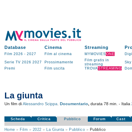
Database
Cinema
Streaming
Pr
Film 2026
-
2027
Film al cinema
MYMOVIES
ONE
Digi
Film gratis in
Serie TV
2026
2027
Prossimamente
Sky
streaming
Premi
Film uscita
TROVA
STREAMING
Dom
La giunta
Un film di
Alessandro Scippa
.
Documentario
,
durata 78 min. - Italia
Scheda
Critica
Pubblico
Forum
Cast
Home
»
Film
»
2022
»
La Giunta
»
Pubblico
»
Pubblico