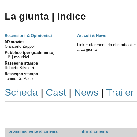
La giunta | Indice
Recensioni & Opinionisti
Articoli & News
MYmovies
Link e riferimenti da altri articoli 
Giancarlo Zappoli
a La giunta
Pubblico (per gradimento)
1° |
mauridal
Rassegna stampa
Roberto Silvestri
Rassegna stampa
Tonino De Pace
Scheda
|
Cast
|
News
|
Trailer
prossimamente al cinema
Film al cinema