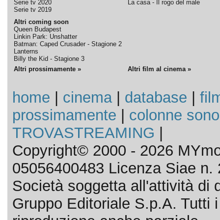
Serie tv 2020
La casa - Il rogo del male
Serie tv 2019
Altri coming soon
Queen Budapest
Linkin Park: Unshatter
Batman: Caped Crusader - Stagione 2
Lanterns
Billy the Kid - Stagione 3
Altri prossimamente »
Altri film al cinema »
home
|
cinema
|
database
|
fil
prossimamente
|
colonne sono
TROVASTREAMING
|
Copyright© 2000 - 2026 MYmov
05056400483 Licenza Siae n. 
Società soggetta all'attività d
Gruppo Editoriale S.p.A. Tutti i d