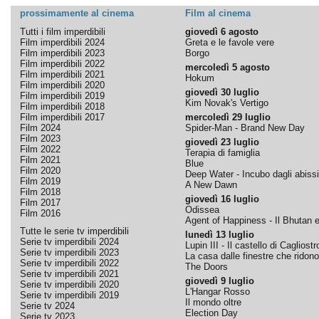
prossimamente al cinema
Film al cinema
Tutti i film imperdibili
giovedì 6 agosto
Film imperdibili 2024
Greta e le favole vere
Film imperdibili 2023
Borgo
Film imperdibili 2022
mercoledì 5 agosto
Film imperdibili 2021
Hokum
Film imperdibili 2020
giovedì 30 luglio
Film imperdibili 2019
Kim Novak's Vertigo
Film imperdibili 2018
Film imperdibili 2017
mercoledì 29 luglio
Film 2024
Spider-Man - Brand New Day
Film 2023
giovedì 23 luglio
Film 2022
Terapia di famiglia
Film 2021
Blue
Film 2020
Deep Water - Incubo dagli abissi
Film 2019
A New Dawn
Film 2018
giovedì 16 luglio
Film 2017
Odissea
Film 2016
Agent of Happiness - Il Bhutan e 
Tutte le serie tv imperdibili
lunedì 13 luglio
Serie tv imperdibili 2024
Lupin III - Il castello di Cagliostr
Serie tv imperdibili 2023
La casa dalle finestre che ridono
Serie tv imperdibili 2022
The Doors
Serie tv imperdibili 2021
giovedì 9 luglio
Serie tv imperdibili 2020
L'Hangar Rosso
Serie tv imperdibili 2019
Il mondo oltre
Serie tv 2024
Election Day
Serie tv 2023