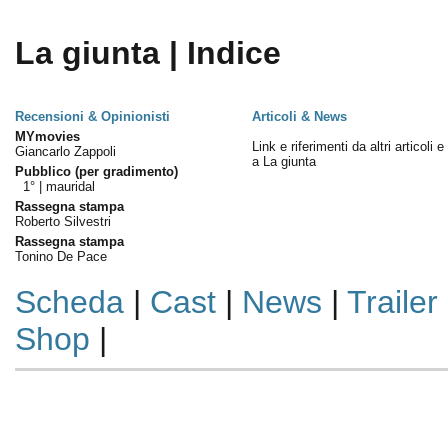
La giunta | Indice
Recensioni & Opinionisti
Articoli & News
MYmovies
Link e riferimenti da altri articoli 
Giancarlo Zappoli
a La giunta
Pubblico (per gradimento)
1° |
mauridal
Rassegna stampa
Roberto Silvestri
Rassegna stampa
Tonino De Pace
Scheda
|
Cast
|
News
|
Trailer
Shop
|