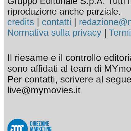
Gruppo Editoriale S.p.A. Tutti i d
riproduzione anche parziale.
credits
|
contatti
|
redazione@m
Normativa sulla privacy
|
Termi
Il riesame e il controllo editor
sono affidati al team di MYmov
Per contatti, scrivere al segue
live@mymovies.it