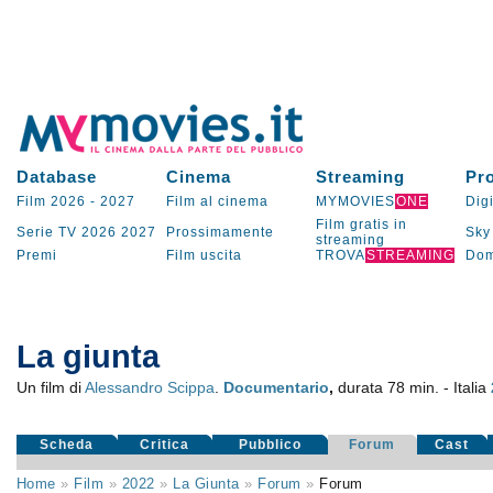
Database
Cinema
Streaming
Pr
Film 2026
-
2027
Film al cinema
MYMOVIES
ONE
Digi
Film gratis in
Serie TV
2026
2027
Prossimamente
Sky
streaming
Premi
Film uscita
TROVA
STREAMING
Dom
La giunta
Un film di
Alessandro Scippa
.
Documentario
,
durata 78 min. - Italia
Scheda
Critica
Pubblico
Forum
Cast
Home
»
Film
»
2022
»
La Giunta
»
Forum
»
Forum