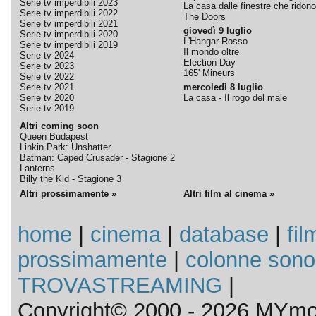
Serie tv imperdibili 2023
La casa dalle finestre che ridono
Serie tv imperdibili 2022
The Doors
Serie tv imperdibili 2021
giovedì 9 luglio
Serie tv imperdibili 2020
L'Hangar Rosso
Serie tv imperdibili 2019
Il mondo oltre
Serie tv 2024
Election Day
Serie tv 2023
165' Mineurs
Serie tv 2022
Serie tv 2021
mercoledì 8 luglio
Serie tv 2020
La casa - Il rogo del male
Serie tv 2019
Altri coming soon
Queen Budapest
Linkin Park: Unshatter
Batman: Caped Crusader - Stagione 2
Lanterns
Billy the Kid - Stagione 3
Altri prossimamente »
Altri film al cinema »
home
|
cinema
|
database
|
fil
prossimamente
|
colonne sono
TROVASTREAMING
|
Copyright© 2000 - 2026 MYmov