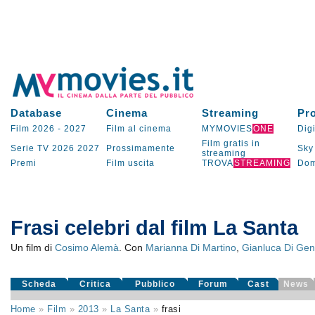
Database
Cinema
Streaming
Pr
Film 2026
-
2027
Film al cinema
MYMOVIES
ONE
Digi
Film gratis in
Serie TV
2026
2027
Prossimamente
Sky
streaming
Premi
Film uscita
TROVA
STREAMING
Dom
Frasi celebri dal film La Santa
Un film di
Cosimo Alemà
. Con
Marianna Di Martino
,
Gianluca Di Ge
Scheda
Critica
Pubblico
Forum
Cast
News
Home
»
Film
»
2013
»
La Santa
»
frasi