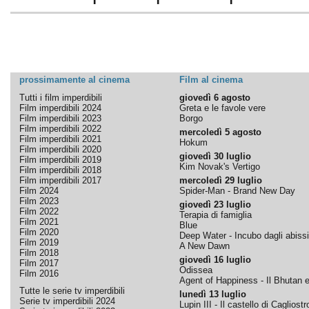
prossimamente al cinema
Film al cinema
Tutti i film imperdibili
giovedì 6 agosto
Film imperdibili 2024
Greta e le favole vere
Film imperdibili 2023
Borgo
Film imperdibili 2022
mercoledì 5 agosto
Film imperdibili 2021
Hokum
Film imperdibili 2020
giovedì 30 luglio
Film imperdibili 2019
Kim Novak's Vertigo
Film imperdibili 2018
Film imperdibili 2017
mercoledì 29 luglio
Film 2024
Spider-Man - Brand New Day
Film 2023
giovedì 23 luglio
Film 2022
Terapia di famiglia
Film 2021
Blue
Film 2020
Deep Water - Incubo dagli abissi
Film 2019
A New Dawn
Film 2018
giovedì 16 luglio
Film 2017
Odissea
Film 2016
Agent of Happiness - Il Bhutan e 
Tutte le serie tv imperdibili
lunedì 13 luglio
Serie tv imperdibili 2024
Lupin III - Il castello di Cagliostr