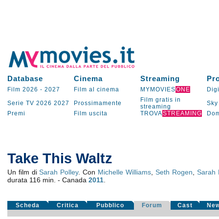
Database
Cinema
Streaming
Pr
Film 2026
-
2027
Film al cinema
MYMOVIES
ONE
Digi
Film gratis in
Serie TV
2026
2027
Prossimamente
Sky
streaming
Premi
Film uscita
TROVA
STREAMING
Dom
Take This Waltz
Un film di
Sarah Polley
. Con
Michelle Williams
,
Seth Rogen
,
Sarah 
durata 116 min. - Canada
2011
.
Scheda
Critica
Pubblico
Forum
Cast
Ne