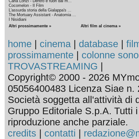
Carla Lonzi - Dentro e fuori dal m...
Cocomelon - Il Film
L'assurda storia della Gialappa's ...
The Mortuary Assistant - Anatomia ...
I Nisidiani
Altri prossimamente »
Altri film al cinema »
home
|
cinema
|
database
|
fil
prossimamente
|
colonne sono
TROVASTREAMING
|
Copyright© 2000 - 2026 MYmov
05056400483 Licenza Siae n. 
Società soggetta all'attività d
Gruppo Editoriale S.p.A. Tutti i d
riproduzione anche parziale.
credits
|
contatti
|
redazione@m