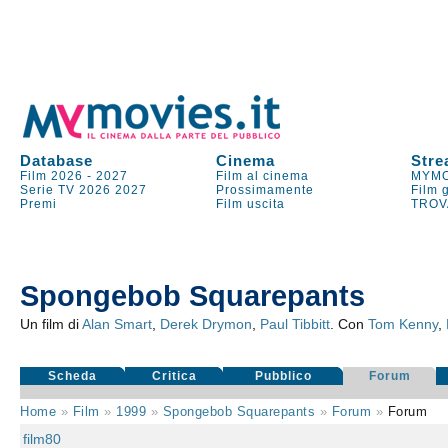
Database
Cinema
Stre
Film 2026
-
2027
Film al cinema
MYMO
Serie TV
2026
2027
Prossimamente
Film 
Premi
Film uscita
TROV
Spongebob Squarepants
Un film di
Alan Smart
,
Derek Drymon
,
Paul Tibbitt
. Con
Tom Kenny
,
Scheda
Critica
Pubblico
Forum
Home
»
Film
»
1999
»
Spongebob Squarepants
»
Forum
»
Forum
film80