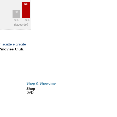
No
Sì
0%
100%
d'accordo?
n scritte e gradite
Ymovies Club
.
Shop & Showtime
Shop
DVD