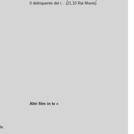
Il delinquente del r...
(
21,10
Rai Movie
)
Altri film in tv »
le.