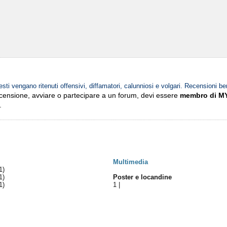
esti vengano ritenuti offensivi, diffamatori, calunniosi e volgari. Recensioni be
ecensione, avviare o partecipare a un forum, devi essere
membro di M
.
Multimedia
1)
1)
Poster e locandine
1)
1
|
)
)