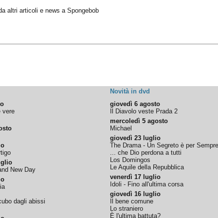
 da altri articoli e news a Spongebob
Novità in dvd
to
giovedì 6 agosto
e vere
Il Diavolo veste Prada 2
mercoledì 5 agosto
osto
Michael
giovedì 23 luglio
io
The Drama - Un Segreto è per Sempr
tigo
... che Dio perdona a tutti
Los Domingos
glio
Le Aquile della Repubblica
rand New Day
venerdì 17 luglio
io
Idoli - Fino all'ultima corsa
ia
giovedì 16 luglio
ubo dagli abissi
Il bene comune
Lo straniero
È l'ultima battuta?