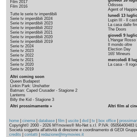
giovedì 16 lugl
Film 2017
Odissea
Film 2016
Agent of Happine
Tutte le serie tv imperdibili
lunedì 13 lugli
Serie tv imperdibili 2024
Lupin III - Il cas
Serie tv imperdibili 2023
La casa dalle fi
Serie tv imperdibili 2022
The Doors
Serie tv imperdibili 2021
giovedì 9 lugli
Serie tv imperdibili 2020
L'Hangar Rosso
Serie tv imperdibili 2019
Il mondo oltre
Serie tv 2024
Election Day
Serie tv 2023
165' Mineurs
Serie tv 2022
Serie tv 2021
mercoledì 8 lug
Serie tv 2020
La casa - Il rog
Serie tv 2019
Altri coming soon
Queen Budapest
Linkin Park: Unshatter
Batman: Caped Crusader - Stagione 2
Lanterns
Billy the Kid - Stagione 3
Altri prossimamente »
Altri film al ci
home
|
cinema
|
database
|
film
|
uscite
|
dvd
|
tv
|
box office
|
prossima
Copyright© 2000 - 2026 MYmovies® Mo-Net s.r.l. P.IVA: 05056400483 L
Società soggetta all'attività di direzione e coordinamento di GEDI Gruppo E
credits
|
contatti
|
redazione@mymovies.it