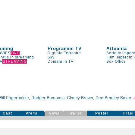
aming
Programmi TV
Attualità
VIES
ONE
Digitale Terrestre
Serie tv imperd
gratis in streaming
Sky
Film imperdibi
A
STREAMING
Domani in TV
Box Office
Bill Fagerbakke
,
Rodger Bumpass
,
Clancy Brown
,
Dee Bradley Baker
.
Cast
Premi
News
Trailer
Poster
Frasi