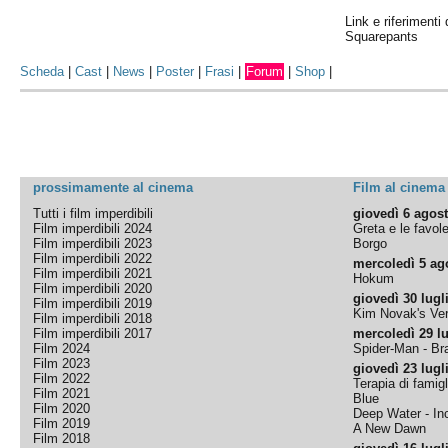
Link e riferimenti
Squarepants
Scheda
|
Cast
|
News
|
Poster
|
Frasi
|
Forum
|
Shop
|
prossimamente al cinema
Film al cinema
Tutti i film imperdibili
giovedì 6 agos
Film imperdibili 2024
Greta e le favol
Film imperdibili 2023
Borgo
Film imperdibili 2022
mercoledì 5 ag
Film imperdibili 2021
Hokum
Film imperdibili 2020
giovedì 30 lugl
Film imperdibili 2019
Kim Novak's Ver
Film imperdibili 2018
Film imperdibili 2017
mercoledì 29 lu
Film 2024
Spider-Man - B
Film 2023
giovedì 23 lugl
Film 2022
Terapia di famigl
Film 2021
Blue
Film 2020
Deep Water - Inc
Film 2019
A New Dawn
Film 2018