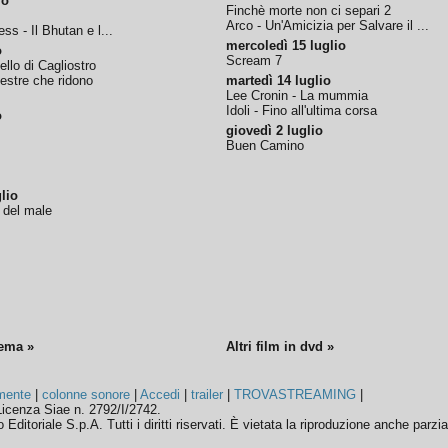
io
Finchè morte non ci separi 2
Arco - Un'Amicizia per Salvare il ...
ss - Il Bhutan e l...
mercoledì 15 luglio
o
Scream 7
tello di Cagliostro
nestre che ridono
martedì 14 luglio
Lee Cronin - La mummia
Idoli - Fino all'ultima corsa
o
giovedì 2 luglio
Buen Camino
lio
o del male
nema »
Altri film in dvd »
mente
|
colonne sonore
|
Accedi
|
trailer
|
TROVASTREAMING
|
icenza Siae n. 2792/I/2742.
ditoriale S.p.A. Tutti i diritti riservati. È vietata la riproduzione anche parzia