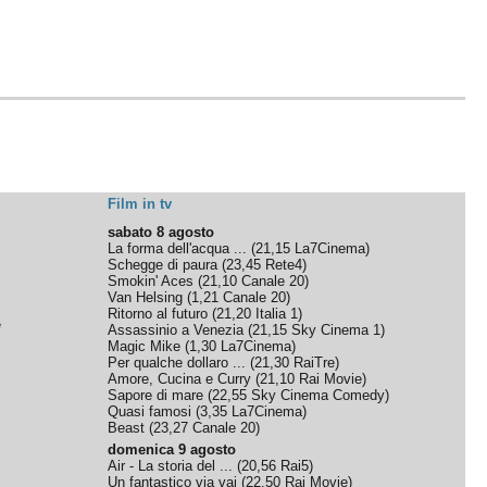
Film in tv
sabato 8 agosto
La forma dell'acqua ...
(
21,15
La7Cinema
)
Schegge di paura
(
23,45
Rete4
)
Smokin' Aces
(
21,10
Canale 20
)
Van Helsing
(
1,21
Canale 20
)
Ritorno al futuro
(
21,20
Italia 1
)
e
Assassinio a Venezia
(
21,15
Sky Cinema 1
)
Magic Mike
(
1,30
La7Cinema
)
Per qualche dollaro ...
(
21,30
RaiTre
)
Amore, Cucina e Curry
(
21,10
Rai Movie
)
Sapore di mare
(
22,55
Sky Cinema Comedy
)
Quasi famosi
(
3,35
La7Cinema
)
Beast
(
23,27
Canale 20
)
domenica 9 agosto
Air - La storia del ...
(
20,56
Rai5
)
Un fantastico via vai
(
22,50
Rai Movie
)