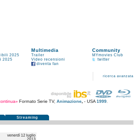
Multimedia
Community
ibili 2025
Trailer
MYmovies Club
li 2025
Video recensioni
twitter
diventa fan
ricerca avanzata
continua»
Formato Serie TV,
Animazione
,
- USA
1999
.
Streaming
venerdì 12 luglio
2013