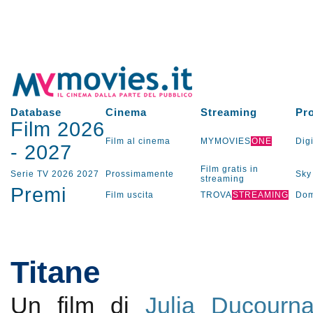
Database
Cinema
Streaming
Pr
Film 2026
Film al cinema
MYMOVIES
ONE
Digi
-
2027
Film gratis in
Serie TV
2026
2027
Prossimamente
Sky
streaming
Premi
Film uscita
TROVA
STREAMING
Dom
Titane
Un film di
Julia Ducourn