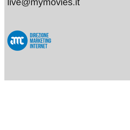
live@mymovies.it