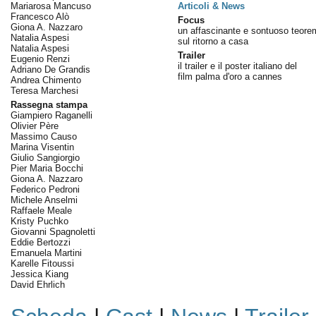
Mariarosa Mancuso
Articoli & News
Francesco Alò
Focus
Giona A. Nazzaro
un affascinante e sontuoso teore
Natalia Aspesi
sul ritorno a casa
Natalia Aspesi
Trailer
Eugenio Renzi
il trailer e il poster italiano del
Adriano De Grandis
film palma d'oro a cannes
Andrea Chimento
Teresa Marchesi
Rassegna stampa
Giampiero Raganelli
Olivier Père
Massimo Causo
Marina Visentin
Giulio Sangiorgio
Pier Maria Bocchi
Giona A. Nazzaro
Federico Pedroni
Michele Anselmi
Raffaele Meale
Kristy Puchko
Giovanni Spagnoletti
Eddie Bertozzi
Emanuela Martini
Karelle Fitoussi
Jessica Kiang
David Ehrlich