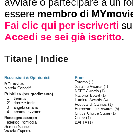
avviare o partecipare a un f
essere
membro di MYmovie
Fai clic qui per iscriverti
su
Accedi se sei già iscritto
.
Titane | Indice
Recensioni & Opinionisti
Premi
Toronto
(1)
MYmovies
Satellite Awards
(1)
Marzia Gandolfi
NSFC Awards
(1)
Pubblico (per gradimento)
National Board
(1)
1° |
thomas
Lumiere Awards
(4)
2° |
daniele fanin
Festival di Cannes
(1)
3° |
angelo umana
European Film Awards
(5)
4° |
abramo rizzardo
Critics Choice Super
(1)
Rassegna stampa
Cesar
(4)
Federico Pontiggia
BAFTA
(1)
Serena Nannelli
Valerio Caprara