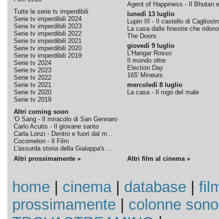
Agent of Happiness - Il Bhutan e 
Tutte le serie tv imperdibili
lunedì 13 luglio
Serie tv imperdibili 2024
Lupin III - Il castello di Cagliostr
Serie tv imperdibili 2023
La casa dalle finestre che ridono
Serie tv imperdibili 2022
The Doors
Serie tv imperdibili 2021
giovedì 9 luglio
Serie tv imperdibili 2020
L'Hangar Rosso
Serie tv imperdibili 2019
Il mondo oltre
Serie tv 2024
Election Day
Serie tv 2023
165' Mineurs
Serie tv 2022
Serie tv 2021
mercoledì 8 luglio
Serie tv 2020
La casa - Il rogo del male
Serie tv 2019
Altri coming soon
'O Sang - Il miracolo di San Gennaro
Carlo Acutis - Il giovane santo
Carla Lonzi - Dentro e fuori dal m...
Cocomelon - Il Film
L'assurda storia della Gialappa's ...
Altri prossimamente »
Altri film al cinema »
home
|
cinema
|
database
|
fil
prossimamente
|
colonne sono