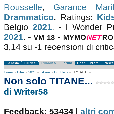
Rousselle
,
Garance Marill
Drammatico
,
Ratings:
Kid
Belgio
2021
. - I Wonder P
2021
.
-
-
VM 18
MYMO
NE
T
RO
3,14
su
-1
recensioni di critic
Scheda
Critica
Pubblico
Forum
Cast
Premi
News
Home
»
Film
»
2021
»
Titane
»
Pubblico
»
1710981
»
Non solo TITANE...
di Writer58
Feedback: 53434 |
altri co