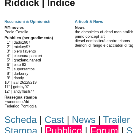
Riddick | Indice
Recensioni & Opinionisti
Articoli & News
MYmovies
News
Paola Casella
the chronicles of dead man stalki
primo concept art
Pubblico (per gradimento)
diesel combatterà contro trisons
1° |
dado1987
demoni di fango e cacciatori di tag
2° |
mickey97
3° |
piero favento
4° |
eleonora panzeri
5° |
graziano.nanetti
6° |
biso 93
7° |
supersantos
8° |
darkenry
9° |
dandy
10° |
saf 26129219
11° |
gatsby97
12° |
andyflash77
Rassegna stampa
Francesco Alò
Federico Pontiggia
Scheda
|
Cast
|
News
|
Trailer
Stampa
|
Pubblico
|
Forum
|
S