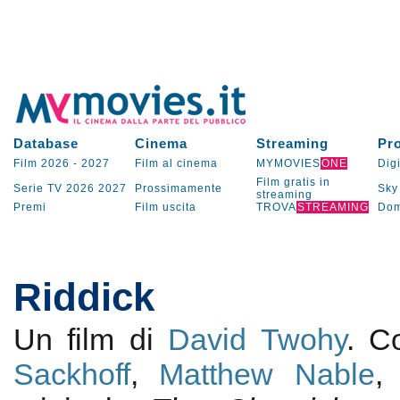
Database
Cinema
Streaming
Pr
Film 2026
-
2027
Film al cinema
MYMOVIES
ONE
Digi
Film gratis in
Serie TV
2026
2027
Prossimamente
Sky
streaming
Premi
Film uscita
TROVA
STREAMING
Dom
Riddick
Un film di
David Twohy
. 
Sackhoff
,
Matthew Nable