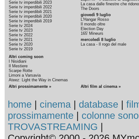
Serie tv imperdibili 2023
La casa dalle finestre che ridono
Serie tv imperdibili 2022
The Doors
Serie tv imperdibili 2021
giovedì 9 luglio
Serie tv imperdibili 2020
L'Hangar Rosso
Serie tv imperdibili 2019
Il mondo oltre
Serie tv 2024
Election Day
Serie tv 2023
165' Mineurs
Serie tv 2022
Serie tv 2021
mercoledì 8 luglio
Serie tv 2020
La casa - Il rogo del male
Serie tv 2019
Altri coming soon
I Nisidiani
Il Mestiere
Scarpe Rotte
Limoni a Varsavia
Ateez: Light the Way in Cinemas
Altri prossimamente »
Altri film al cinema »
home
|
cinema
|
database
|
fil
prossimamente
|
colonne sono
TROVASTREAMING
|
Copyright© 2000 - 2026 MYmov