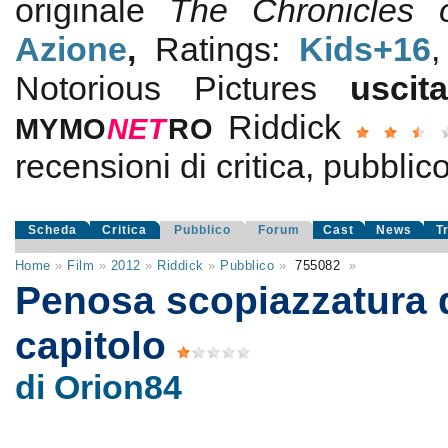
originale
The Chronicles 
Azione
,
Ratings:
Kids+16
Notorious Pictures
usci
Riddick
MYMO
NE
T
RO
recensioni di critica, pubblico
Scheda
Critica
Pubblico
Forum
Cast
News
T
Home
»
Film
»
2012
»
Riddick
»
Pubblico
»
755082
»
Penosa scopiazzatura 
capitolo
di Orion84