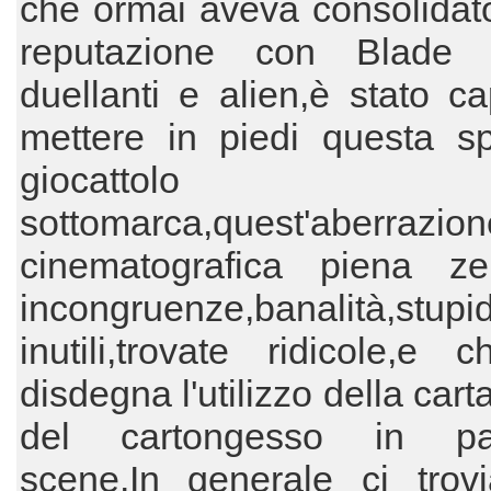
che ormai aveva consolidat
reputazione con Blade r
duellanti e alien,è stato c
mettere in piedi questa sp
giocattolo
sottomarca,quest'aberrazion
cinematografica piena z
incongruenze,banalità,stupi
inutili,trovate ridicole,e
disdegna l'utilizzo della car
del cartongesso in par
scene.In generale ci trov