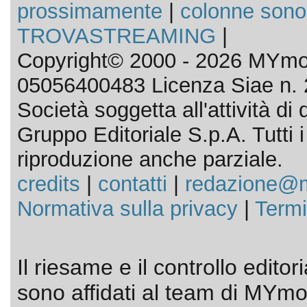
prossimamente
|
colonne sono
TROVASTREAMING
|
Copyright© 2000 - 2026 MYmov
05056400483 Licenza Siae n. 
Società soggetta all'attività d
Gruppo Editoriale S.p.A. Tutti i d
riproduzione anche parziale.
credits
|
contatti
|
redazione@m
Normativa sulla privacy
|
Termi
Il riesame e il controllo editor
sono affidati al team di MYmov