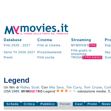
Database
Cinema
Streaming
Pr
Film 2026
-
2027
Film al cinema
MYMOVIES
ONE
Digi
Film gratis in
Serie TV
2026
2027
Prossimamente
Sky
streaming
Premi
Film uscita
TROVA
STREAMING
Dom
Legend
Un film di
Ridley Scott
. Con
Mia Sara
,
Tim Curry
,
Tom Cruise
,
Cor
USA
1985
.
Legend
valutazione media:
3
MYMO
NE
T
RO
Scheda
Critica
Pubblico
Forum
Cast
Premi
News