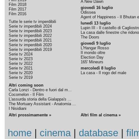
A New Dawn
Film 2018
giovedì 16 luglio
Film 2017
Odissea
Film 2016
Agent of Happiness - Il Bhutan e 
Tutte le serie tv imperdibili
lunedì 13 luglio
Serie tv imperdibili 2024
Lupin III - Il castello di Cagliostr
Serie tv imperdibili 2023
La casa dalle finestre che ridono
Serie tv imperdibili 2022
The Doors
Serie tv imperdibili 2021
giovedì 9 luglio
Serie tv imperdibili 2020
L'Hangar Rosso
Serie tv imperdibili 2019
Il mondo oltre
Serie tv 2024
Election Day
Serie tv 2023
165' Mineurs
Serie tv 2022
Serie tv 2021
mercoledì 8 luglio
Serie tv 2020
La casa - Il rogo del male
Serie tv 2019
Altri coming soon
Carla Lonzi - Dentro e fuori dal m...
Cocomelon - Il Film
L'assurda storia della Gialappa's ...
The Mortuary Assistant - Anatomia ...
I Nisidiani
Altri prossimamente »
Altri film al cinema »
home
|
cinema
|
database
|
fil