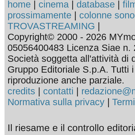
home
|
cinema
|
database
|
fil
prossimamente
|
colonne sono
TROVASTREAMING
|
Copyright© 2000 - 2026 MYmov
05056400483 Licenza Siae n. 
Società soggetta all'attività d
Gruppo Editoriale S.p.A. Tutti i d
riproduzione anche parziale.
credits
|
contatti
|
redazione@m
Normativa sulla privacy
|
Termi
Il riesame e il controllo editor