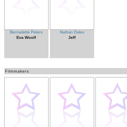
Bernadette Peters
Nathan Dales
Eva Woolf
Jeff
Filmmakers