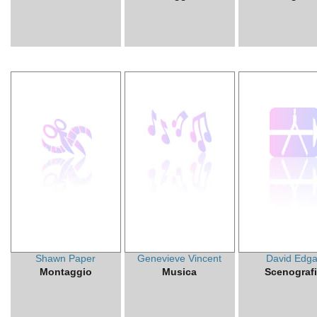
Shawn Paper
Genevieve Vincent
David Edga
Montaggio
Musica
Scenograf