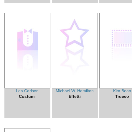
Lea Carlson
Michael W. Hamilton
Kim Bean
Costumi
Effetti
Trucco