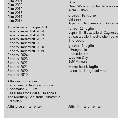
Film 2021
Blue
Film 2020
Deep Water - Incubo dagli abissi
Film 2019
A New Dawn
Film 2018
giovedì 16 luglio
Film 2017
Odissea
Film 2016
Agent of Happiness - Il Bhutan e 
Tutte le serie tv imperdibili
lunedì 13 luglio
Serie tv imperdibili 2024
Lupin III - Il castello di Cagliostr
Serie tv imperdibili 2023
La casa dalle finestre che ridono
Serie tv imperdibili 2022
The Doors
Serie tv imperdibili 2021
giovedì 9 luglio
Serie tv imperdibili 2020
L'Hangar Rosso
Serie tv imperdibili 2019
Il mondo oltre
Serie tv 2024
Election Day
Serie tv 2023
165' Mineurs
Serie tv 2022
Serie tv 2021
mercoledì 8 luglio
Serie tv 2020
La casa - Il rogo del male
Serie tv 2019
Altri coming soon
Carla Lonzi - Dentro e fuori dal m...
Cocomelon - Il Film
L'assurda storia della Gialappa's ...
The Mortuary Assistant - Anatomia ...
I Nisidiani
Altri prossimamente »
Altri film al cinema »