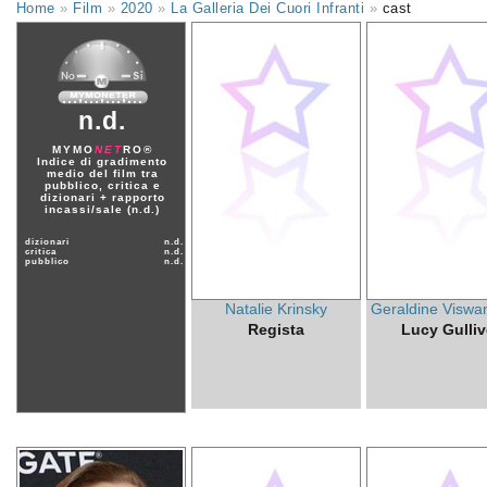
Home
»
Film
»
2020
»
La Galleria Dei Cuori Infranti
»
cast
n.d.
MYMO
NET
RO®
Indice di gradimento
medio del film tra
pubblico, critica e
dizionari + rapporto
incassi/sale (n.d.)
dizionari
n.d.
critica
n.d.
pubblico
n.d.
Natalie Krinsky
Geraldine Viswa
Regista
Lucy Gulliv