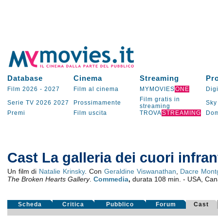
Database
Cinema
Streaming
Pr
Film 2026
-
2027
Film al cinema
MYMOVIES
ONE
Digi
Film gratis in
Serie TV
2026
2027
Prossimamente
Sky
streaming
Premi
Film uscita
TROVA
STREAMING
Dom
Cast La galleria dei cuori infran
Un film di
Natalie Krinsky
. Con
Geraldine Viswanathan
,
Dacre Mont
The Broken Hearts Gallery
.
Commedia
,
durata 108 min. - USA, Ca
Scheda
Critica
Pubblico
Forum
Cast