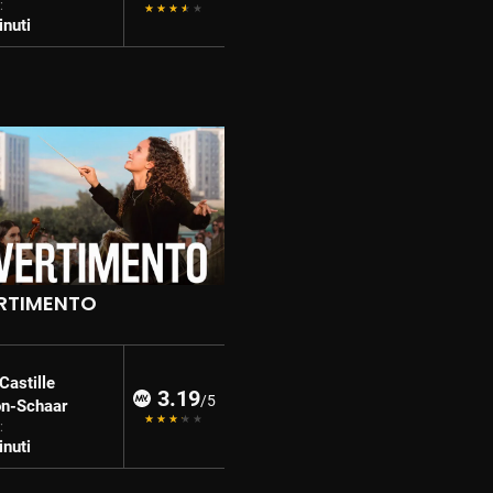
:
nuti
RTIMENTO
Castille
3.19
/5
on-Schaar
:
nuti