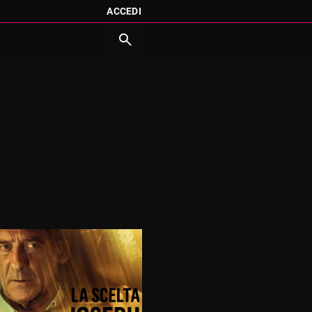
ACCEDI