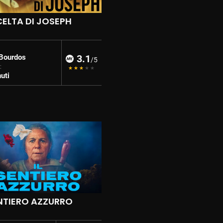
CELTA DI JOSEPH
 Bourdos
3.1
/5
:
uti
ENTIERO AZZURRO