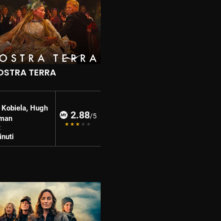
OSTRA TERRA
 Kobiela, Hugh
2.88
/5
man
:
nuti