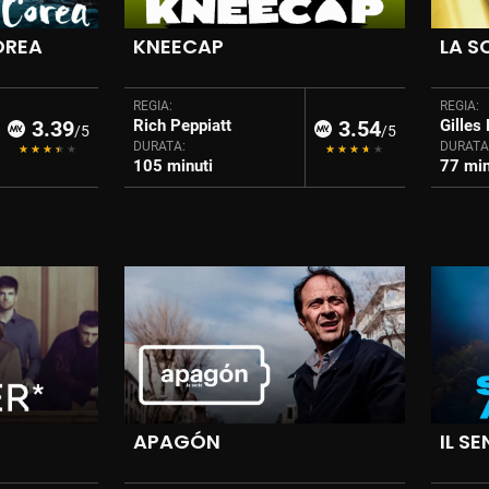
OREA
KNEECAP
LA S
REGIA:
REGIA:
3.39
Rich Peppiatt
3.54
Gilles
/5
/5
DURATA:
DURATA
105 minuti
77 min
APAGÓN
IL S