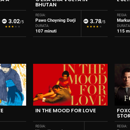
BHUTAN
REGIA:
REGIA:
3.02
Pawo Choyning Dorji
3.78
Markus
/5
/5
DURATA:
DURATA
107 minuti
115 mi
TE
IN THE MOOD FOR LOVE
FOXC
STOR
REGIA:
REGIA: