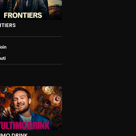
TIERS
oin
:
uti
TIMO DRINK