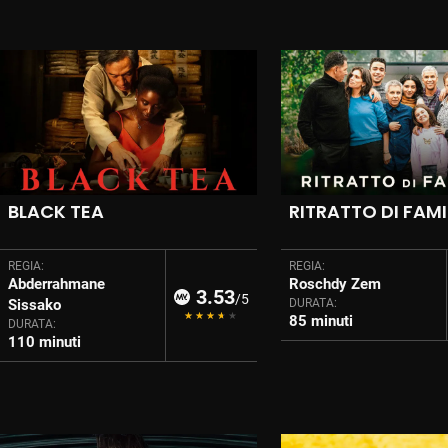
BLACK TEA
RITRATTO DI FAM
REGIA:
REGIA:
Abderrahmane
Roschdy Zem
3.53
/5
Sissako
DURATA:
85 minuti
DURATA:
110 minuti