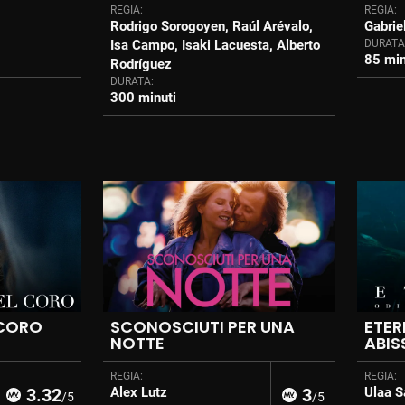
REGIA:
REGIA:
Rodrigo Sorogoyen, Raúl Arévalo,
Gabrie
Isa Campo, Isaki Lacuesta, Alberto
DURATA
85 min
Rodríguez
DURATA:
300 minuti
 CORO
SCONOSCIUTI PER UNA
ETER
NOTTE
ABIS
REGIA:
REGIA:
3.32
Alex Lutz
3
Ulaa S
/5
/5