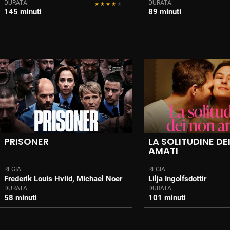
DURATA:
DURATA:
145 minuti
89 minuti
PRISONER
LA SOLITUDINE DE
AMATI
REGIA:
REGIA:
Frederik Louis Hviid, Michael Noer
Lilja Ingolfsdottir
DURATA:
DURATA:
58 minuti
101 minuti