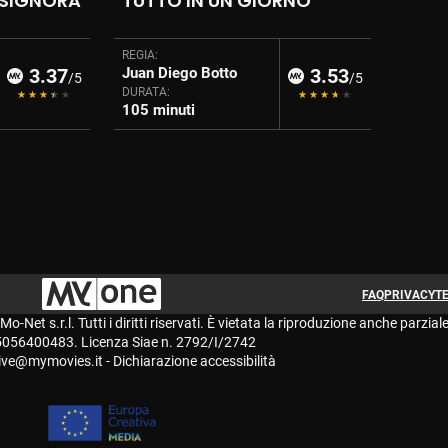
 SIGNORA
TUTTO IN UN GIORNO
REGIA:
3.37
Juan Diego Botto
3.53
/5
/5
DURATA:
105 minuti
FAQ
PRIVACY
TE
et s.r.l. Tutti i diritti riservati. È vietata la riproduzione anche parziale
05056400483. Licenza Siae n. 2792/I/2742
live@mymovies.it
-
Dichiarazione accessibilità