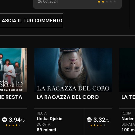
26 Oct 2024
LASCIA IL TUO COMMENTO
E RESTA
LA RAGAZZA DEL CORO
LA T
REGIA:
REGIA:
3.94
Urska Djukic
3.32
Nader 
/5
/5
DURATA:
DURATA
89 minuti
100 mi