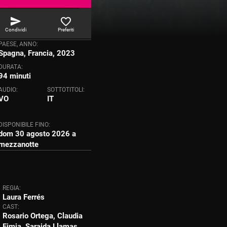
Condividi
Preferiti
PAESE, ANNO:
Spagna, Francia, 2023
DURATA:
94 minuti
AUDIO:
SOTTOTITOLI:
VO
IT
DISPONIBILE FINO:
dom 30 agosto 2026 a
mezzanotte
REGIA:
Laura Ferrés
CAST:
Rosario Ortega, Claudia
Fimia, Saraida Llamas,