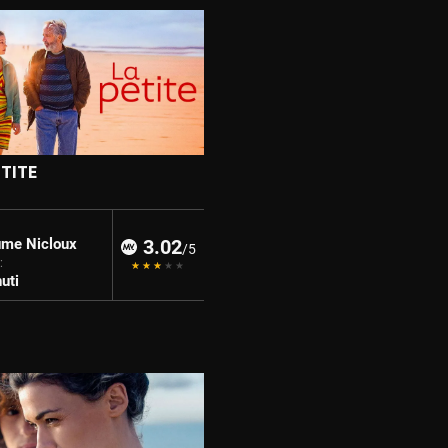
ETITE
ume Nicloux
3.02
/5
:
uti