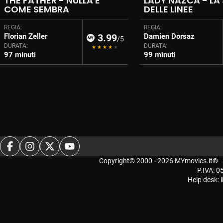
THE FATHER - NULLA È
LADY NAZCA - LA
COME SEMBRA
DELLE LINEE
REGIA:
REGIA:
Florian Zeller
3.99
Damien Dorsaz
/5
DURATA:
DURATA:
97 minuti
99 minuti
Copyright© 2000 - 2026 MYmovies.it® - Mo-N
P.IVA: 
Help desk: