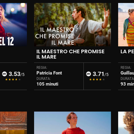
IL MAESTRO CHE PROMISE
LA P
IL MARE
REGIA:
REGIA:
3.53
Patricia Font
3.71
Guilla
/5
/5
DURATA:
DURATA
105 minuti
93 min