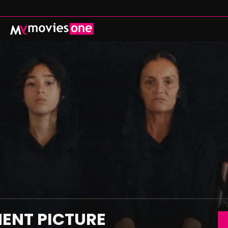
ADENZA
PROSSIMAMENTE
CATALOGO
 CINEMA CON MYMOVIES ONE THEATRE
ISCRIVITI
REGALA
ACCEDI
MYMOVIES.IT
ENT PICTURE