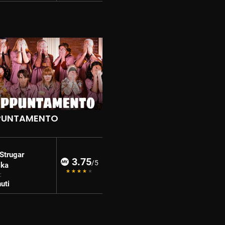
PPUNTAMENTO
Strugar
3.75
/5
ska
:
uti