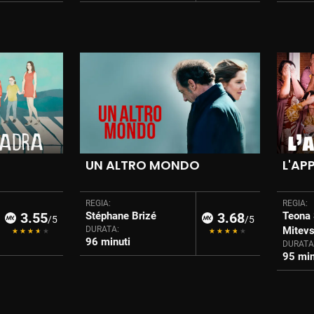
UN ALTRO MONDO
L'A
REGIA:
REGIA:
3.55
Stéphane Brizé
3.68
Teona 
/5
/5
DURATA:
Mitev
96 minuti
DURATA
95 min