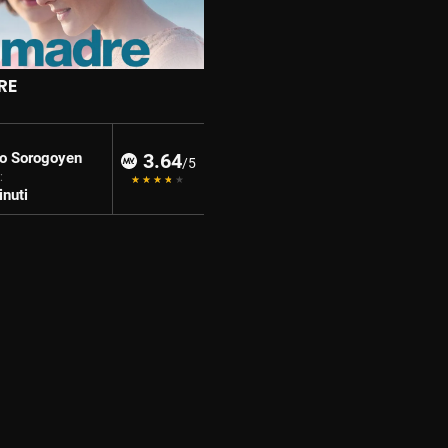
RE
o Sorogoyen
3.64
/5
:
nuti