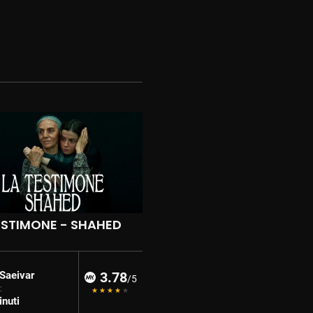
ESTIMONE - SHAHED
Saeivar
3.78
/5
:
nuti