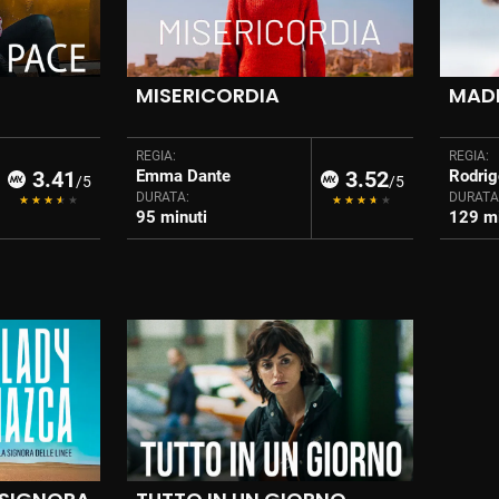
MISERICORDIA
MAD
REGIA:
REGIA:
3.41
Emma Dante
3.52
Rodrig
/5
/5
DURATA:
DURATA
95 minuti
129 mi