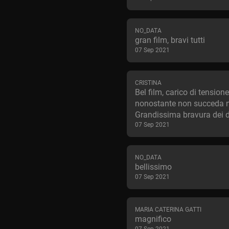
NO_DATA
gran film, bravi tutti
07 Sep 2021
CRISTINA
Bel film, carico di tensione
nonostante non succeda n
Grandissima bravura dei d
07 Sep 2021
NO_DATA
bellissimo
07 Sep 2021
MARIA CATERINA GATTI
magnifico