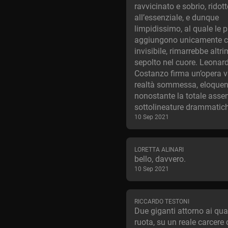
ravvicinato e sobrio, ridot
all’essenziale, e dunque
limpidissimo, al quale le p
aggiungono unicamente ci
invisibile, rimarrebbe altri
sepolto nel cuore. Leonard
Costanzo firma un’opera v
realtà sommessa, eloquen
nonostante la totale asse
sottolineature drammatic
10 Sep 2021
LORETTA ALINARI
bello, davvero.
10 Sep 2021
RICCARDO TESTONI
Due giganti attorno ai qual
ruota, su un reale carcere 