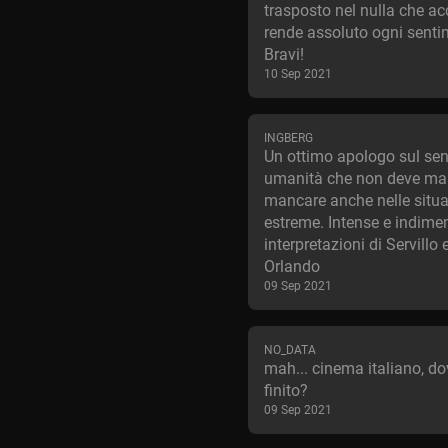
trasposto nel nulla che ac
rende assoluto ogni senti
Bravi!
10 Sep 2021
INGBERG
Un ottimo apologo sul sen
umanità che non deve mai
mancare anche nelle situa
estreme. Intense e indiment
interpretazioni di Servillo e
Orlando
09 Sep 2021
NO_DATA
mah... cinema italiano, do
finito?
09 Sep 2021