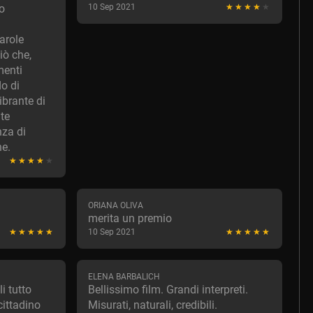
to
10 Sep 2021
arole
ò che,
menti
o di
ibrante di
te
nza di
he.
ORIANA OLIVA
merita un premio
10 Sep 2021
ELENA BARBALICH
i tutto
Bellissimo film. Grandi interpreti.
cittadino
Misurati, naturali, credibili.