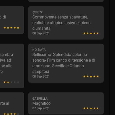
OSPITE
o di
Commovente senza sbavature,
realista e utopico insieme: pieno
d’umanità
08 Sep 2021
NO_DATA
m sembra
Bellissimo- Splendida colonna
riva ad
sonora- Film carico di tensione e di
né alla
emozione. Servillo e Orlando
re.
strepitosi
08 Sep 2021
GABRIELLA
rte al
Magnifico!
07 Sep 2021