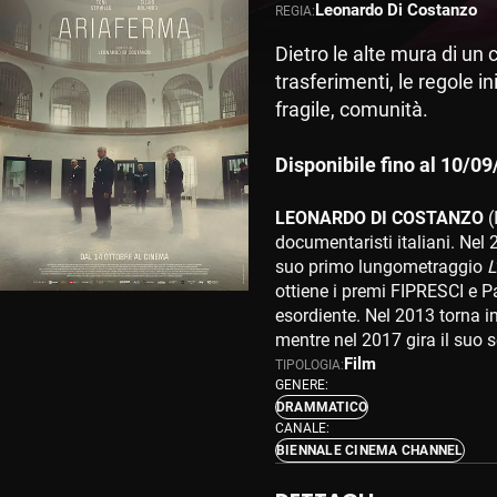
Leonardo Di Costanzo
REGIA:
Dietro le alte mura di un 
trasferimenti, le regole i
fragile, comunità.
Disponibile fino al 10/09
LEONARDO DI COSTANZO
(
documentaristi italiani. Nel 
suo primo lungometraggio
L
ottiene i premi FIPRESCI e P
esordiente. Nel 2013 torna in
mentre nel 2017 gira il su
Film
TIPOLOGIA:
GENERE:
DRAMMATICO
CANALE:
BIENNALE CINEMA CHANNEL