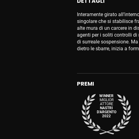
DETTAGLI
Interamente girato all’interno
singolare che si stabilisce fr
alte mura di un carcere in d
agenti per i soliti controlli d
di surreale sospensione. Ma 
dietro le sbarre, inizia a for
PREMI
WINNER
MIGLIOR
ATTORE
NASTRI
D'ARGENTO
2022