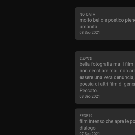
NO_DATA
molto bello e poetico pien
umanità
08 Sep 2021
OSPITE
bella fotografia ma il fil
non decollare mai. non ar
essere una vera denuncia, 
poesia di altri film di gene
Peccato.
08 Sep 2021
FEDE19
film intenso che apre le po
dialogo
07 Sep 2021