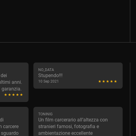
NO_DATA
 dei
Stupendo!!!
ultimi anni.
10 Sep 2021
 garanzia.
TONINIG
di
Un film carcerario all’altezza con
n carcere
stranieri famosi, fotografia e
 sguardo
ambientazione eccellente