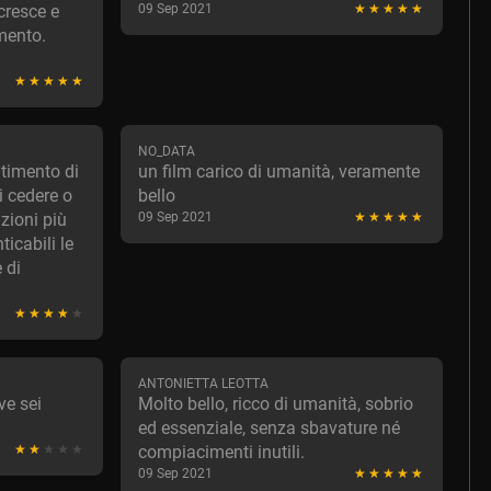
cresce e
09 Sep 2021
mento.
NO_DATA
timento di
un film carico di umanità, veramente
 cedere o
bello
zioni più
09 Sep 2021
icabili le
 di
ANTONIETTA LEOTTA
ve sei
Molto bello, ricco di umanità, sobrio
ed essenziale, senza sbavature né
compiacimenti inutili.
09 Sep 2021