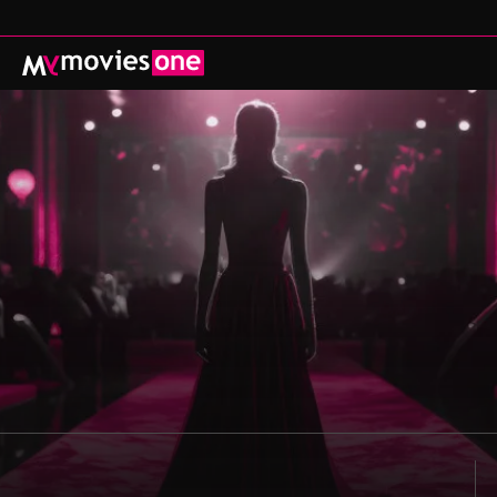
ADENZA
PROSSIMAMENTE
CATALOGO
 CINEMA CON MYMOVIES ONE THEATRE
ISCRIVITI
REGALA
ACCEDI
MYMOVIES.IT