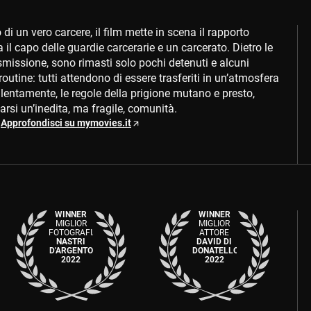
 di un vero carcere, il film mette in scena il rapporto
a il capo delle guardie carcerarie e un carcerato. Dietro le
ismissione, sono rimasti solo pochi detenuti e alcuni
i routine: tutti attendono di essere trasferiti in un’atmosfera
lentamente, le regole della prigione mutano e presto,
marsi un’inedita, ma fragile, comunità.
Approfondisci su mymovies.it
WINNER
WINNER
MIGLIOR
MIGLIOR
FOTOGRAFIA
ATTORE
NASTRI
DAVID DI
D'ARGENTO
DONATELLO
2022
2022