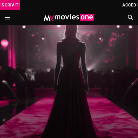
ISCRIVITI
ACCEDI
IN SCADENZA
PROSSIMAMENTE
CATALOGO
VAI AL CINEMA CON MYMOVIES ONE THEATRE
ISCRIVITI
REGALA
ACCEDI
Cerca
MYMOVIES.IT