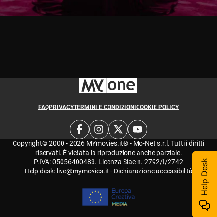
Giffoni
FAQ
PRIVACY
TERMINI E CONDIZIONI
COOKIE POLICY
Copyright© 2000 - 2026 MYmovies.it® - Mo-Net s.r.l. Tutti i diritti
riservati. È vietata la riproduzione anche parziale.
P.IVA: 05056400483. Licenza Siae n. 2792/I/2742
Help Desk
Help desk:
live@mymovies.it
-
Dichiarazione accessibilità