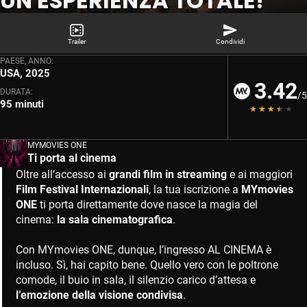
UN'ESPERIENZA TOTALE!
Trailer
Condividi
PAESE, ANNO:
USA, 2025
3.42
DURATA:
/5
95 minuti
MYMOVIES ONE
Ti porta al cinema
Oltre all’accesso ai
grandi film in streaming
e ai maggiori
Film Festival Internazionali
, la tua iscrizione a
MYmovies
ONE
ti porta direttamente dove nasce la magia del
cinema:
la sala cinematografica
.
Con MYmovies ONE, dunque, l’ingresso AL CINEMA è
incluso. Sì, hai capito bene. Quello vero con le poltrone
comode, il buio in sala, il silenzio carico d’attesa e
l’emozione della visione condivisa
.