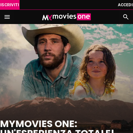
ISCRIVITI
ACCEDI
IN SCADENZA
PROSSIMAMENTE
CATALOGO
VAI AL CINEMA CON MYMOVIES ONE THEATRE
ISCRIVITI
REGALA
ACCEDI
Cerca
MYMOVIES.IT
MYMOVIES ONE: