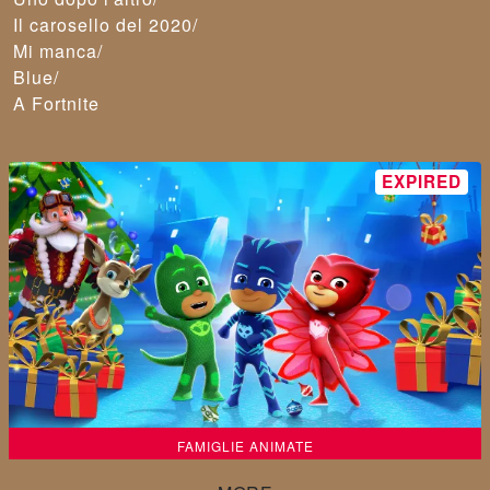
Il carosello del 2020/
Mi manca/
Blue/
A Fortnite
FAMIGLIE ANIMATE