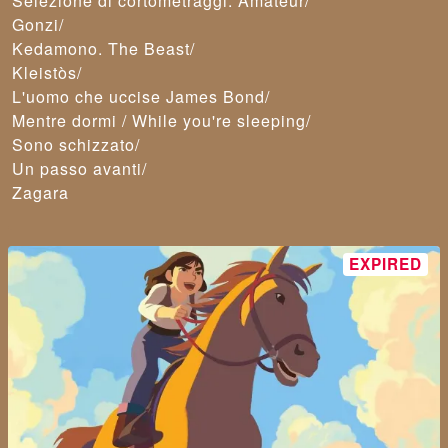
Selezione di cortometraggi: Amateur/
Gonzi/
Kedamono. The Beast/
Kleistòs/
L'uomo che uccise James Bond/
Mentre dormi / While you're sleeping/
Sono schizzato/
Un passo avanti/
Zagara