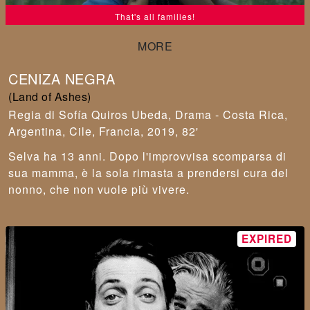
That's all families!
CENIZA NEGRA
(Land of Ashes)
Sofía Quiros Ubeda
,
Drama - Costa Rica,
Argentina, Cile, Francia, 2019, 82'
Selva ha 13 anni. Dopo l'improvvisa scomparsa di
sua mamma, è la sola rimasta a prendersi cura del
nonno, che non vuole più vivere.