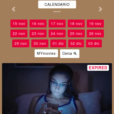
CALENDARIO
15 nov
16 nov
17 nov
18 nov
19 nov
22 nov
23 nov
24 nov
25 nov
26 nov
29 nov
30 nov
01 dic
02 dic
03 dic
MYmovies
Cerca
search