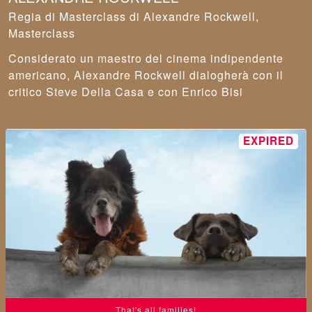
Masterclass di Alexandre Rockwell
,
Masterclass
Considerato un maestro del cinema indipendente
americano, Alexandre Rockwell dialogherà con il
critico Steve Della Casa e con Enrico Bisi
That's all families!