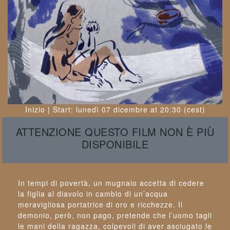
Inizio | Start
:
lunedì 07 dicembre
at
20:30
(cest)
ATTENZIONE QUESTO FILM NON È PIÙ
DISPONIBILE
In tempi di povertà, un mugnaio accetta di cedere
la figlia al diavolo in cambio di un’acqua
meravigliosa portatrice di oro e ricchezze. Il
demonio, però, non pago, pretende che l’uomo tagli
le mani della ragazza, colpevoli di aver asciugato le