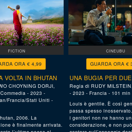
FICTION
CINEUBU
€ 4,99
€ 
A VOLTA IN BHUTAN
UNA BUGIA PER DUE
WO CHOYNING DORJI
,
RUDY MILSTEIN
Commedia - 2023 -
- 2023 - Francia - 101 min
n/Francia/Stati Uniti -
Louis è gentile. È così gen
passa spesso inosservato. 
hutan, 2006. La
i genitori non ne hanno u
one è finalmente arrivata.
considerazione, e non p
venta l’ultimo paese al
contare sull’appoggio deg