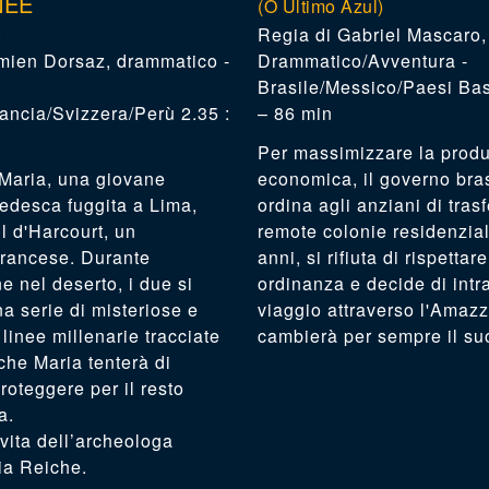
NEE
(O Ultimo Azul)
)
Gabriel Mascaro
,
mien Dorsaz
,
drammatico -
Drammatico/Avventura -
Brasile/Messico/Paesi Bas
ancia/Svizzera/Perù 2.35 :
– 86 min
Per massimizzare la produt
 Maria, una giovane
economica, il governo bra
edesca fuggita a Lima,
ordina agli anziani di trasf
l d'Harcourt, un
remote colonie residenzial
francese. Durante
anni, si rifiuta di rispettar
e nel deserto, i due si
ordinanza e decide di int
a serie di misteriose e
viaggio attraverso l'Amaz
linee millenarie tracciate
cambierà per sempre il suo
 che Maria tenterà di
roteggere per il resto
a.
 vita dell’archeologa
ia Reiche.