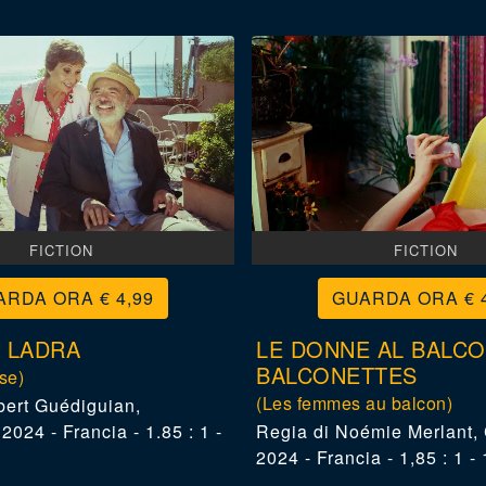
FICTION
FICTION
€ 4,99
€ 
 LADRA
LE DONNE AL BALCO
BALCONETTES
se)
(Les femmes au balcon)
ert Guédiguian
,
024 - Francia - 1.85 : 1 -
Noémie Merlant
,
2024 - Francia - 1,85 : 1 -