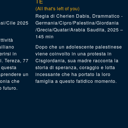
TE
(All that's left of you)
Cherien Dabis
,
Drammatico -
si/Cile 2025
Germania/Cipro/Palestina/Giordania
/Grecia/Quatar/Arabia Saudita, 2025 –
145 min
tività
siliano
Dopo che un adolescente palestinese
erirsi in
viene coinvolto in una protesta in
i. Tereza, 77
Cisgiordania, sua madre racconta la
e questa
storia di speranza, coraggio e lotta
raprendere un
incessante che ha portato la loro
zonia che
famiglia a questo fatidico momento.
 futuro.