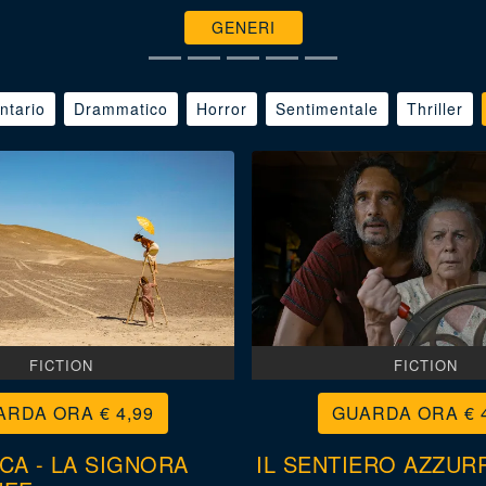
GENERI
tario
Drammatico
Horror
Sentimentale
Thriller
FICTION
FICTION
€ 4,99
€ 
CA - LA SIGNORA
IL SENTIERO AZZUR