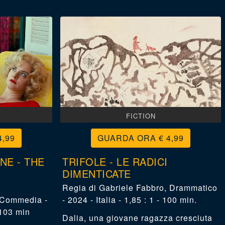
FICTION
4,99
€ 4,99
NE - THE
TRIFOLE - LE RADICI
DIMENTICATE
Gabriele Fabbro
,
Drammatico
Commedia -
- 2024 - Italia - 1,85 : 1 - 100 min.
 103 min
Dalia, una giovane ragazza cresciuta