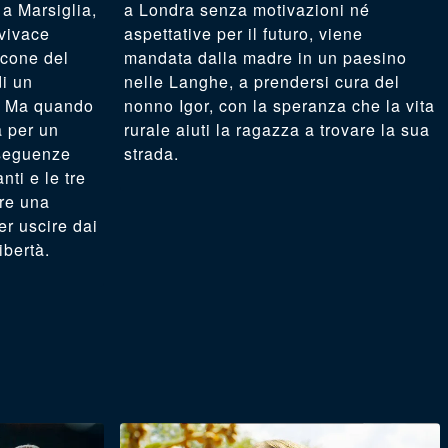
 a Marsiglia,
a Londra senza motivazioni né
 vivace
aspettative per il futuro, viene
lcone del
mandata dalla madre in un paesino
di un
nelle Langhe, a prendersi cura del
. Ma quando
nonno Igor, con la speranza che la vita
a per un
rurale aiuti la ragazza a trovare la sua
nseguenze
strada.
nti e le tre
re una
r uscire dai
ibertà.