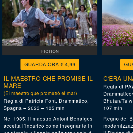
FICTION
€ 4,99
IL MAESTRO CHE PROMISE IL
C'ERA UN
MARE
PA
(El maestro que prometiò el mar)
Drammatico/
Patricia Font
,
Drammatico,
Bhutan/Taiwa
Spagna – 2023 – 105 min
107 min
Nel 1935, il maestro Antoni Benaiges
Regno del B
accetta l’incarico come insegnante in
modernizzazi
un piccolo villaggio nella provincia di
Il Bhutan di