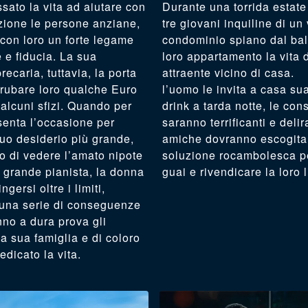
sato la vita ad aiutare con
Durante una torrida estate
zione le persone anziane,
tre giovani inquiline di un
con loro un forte legame
condominio spiano dal ba
 e fiducia. La sua
loro appartamento la vita 
ecaria, tuttavia, la porta
attraente vicino di casa
 rubare loro qualche Euro
l’uomo le invita a casa su
 alcuni sfizi. Quando per
drink a tarda notte, le co
senta l’occasione per
saranno terrificanti e delira
suo desiderio più grande,
amiche dovranno escogita
o di vedere l’amato nipote
soluzione rocambolesca pe
 grande pianista, la donna
guai e rivendicare la loro l
ngersi oltre i limiti,
una serie di conseguenze
no a dura prova gli
la sua famiglia e di coloro
edicato la vita.