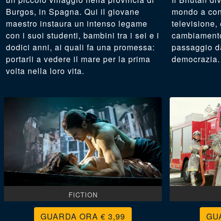
Burgos, in Spagna. Qui il giovane
mondo a conn
maestro instaura un intenso legame
televisione, 
con i suoi studenti, bambini tra i sei e i
cambiamento 
dodici anni, ai quali fa una promessa:
passaggio d
portarli a vedere il mare per la prima
democrazia
volta nella loro vita.
FICTION
€ 3,99