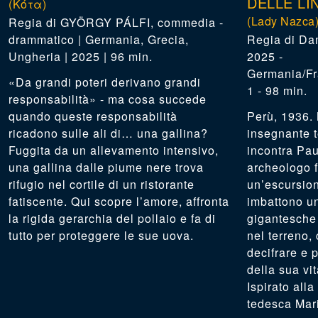
DELLE LI
(Κότα)
(Lady Nazca
GYÖRGY PÁLFI
,
commedia -
drammatico | Germania, Grecia,
Da
Ungheria | 2025 | 96 min.
2025 -
Germania/Fr
«Da grandi poteri derivano grandi
1 - 98 min.
responsabilità» - ma cosa succede
quando queste responsabilità
Perù, 1936.
ricadono sulle ali di… una gallina?
insegnante t
Fuggita da un allevamento intensivo,
incontra Pau
una gallina dalle piume nere trova
archeologo 
rifugio nel cortile di un ristorante
un’escursion
fatiscente. Qui scopre l’amore, affronta
imbattono un
la rigida gerarchia del pollaio e fa di
gigantesche 
tutto per proteggere le sue uova.
nel terreno,
decifrare e p
della sua vit
Ispirato alla
tedesca Mar