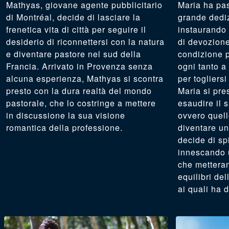
Mathyas, giovane agente pubblicitario
Maria ha pas
di Montréal, decide di lasciare la
grande dedi
frenetica vita di città per seguire il
instaurando 
desiderio di riconnettersi con la natura
di devozione
e diventare pastore nel sud della
condizione pr
Francia. Arrivato in Provenza senza
ogni tanto a
alcuna esperienza, Mathyas si scontra
per togliersi
presto con la dura realtà del mondo
Maria si pre
pastorale, che lo costringe a mettere
esaudire il 
in discussione la sua visione
ovvero quell
romantica della professione.
diventare un
decide di spi
innescando 
che metteran
equilibri del
ai quali ha d