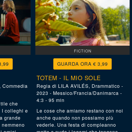
FICTION
3,99
€ 3,99
TOTEM - IL MIO SOLE
,
Commedia
LILA AVILÉS
,
Drammatico -
2023 - Messico/Francia/Danimarca -
4:3 - 95 min
tile che
I colleghi e
Le cose che amiamo restano con noi
na grande
anche quando non possiamo più
uò nemmeno
vederle. Una festa di compleanno
li amici…
mette a nudo i legami che tengono