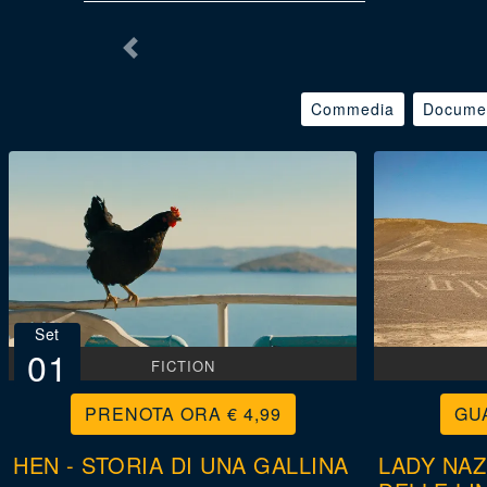
Commedia
Documen
Set
01
FICTION
€ 4,99
HEN - STORIA DI UNA GALLINA
LADY NAZ