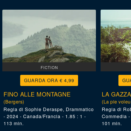
FICTION
€ 4,99
FINO ALLE MONTAGNE
LA GAZZA
(Bergers)
(La pie voleu
Sophie Deraspe
,
Drammatico
Rob
- 2024 - Canada/Francia - 1.85 : 1 -
Commedia - 2
113 min.
101 min.