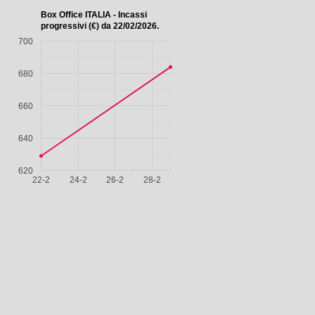
Box Office ITALIA - Incassi
progressivi (€) da 22/02/2026.
700
680
660
640
620
22-2
24-2
26-2
28-2