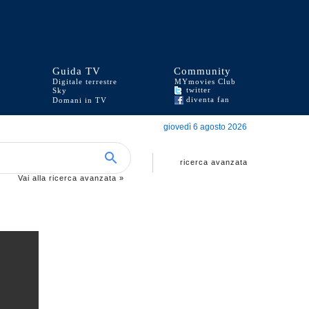
Guida TV
Community
Digitale terrestre
MYmovies Club
twitter
Sky
diventa fan
Domani in TV
giovedì 6 agosto 2026
ricerca avanzata
Vai alla ricerca avanzata »