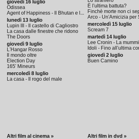
Lo straniero
giovedì 16 luglio
È l'ultima battuta?
Odissea
Finchè morte non ci sep
Agent of Happiness - Il Bhutan e l...
Arco - Un'Amicizia per Sa
lunedì 13 luglio
mercoledì 15 luglio
Lupin III - Il castello di Cagliostro
Scream 7
La casa dalle finestre che ridono
The Doors
martedì 14 luglio
Lee Cronin - La mumm
giovedì 9 luglio
Idoli - Fino all'ultima co
L'Hangar Rosso
Il mondo oltre
giovedì 2 luglio
Election Day
Buen Camino
165' Mineurs
mercoledì 8 luglio
La casa - Il rogo del male
Altri film al cinema »
Altri film in dvd »