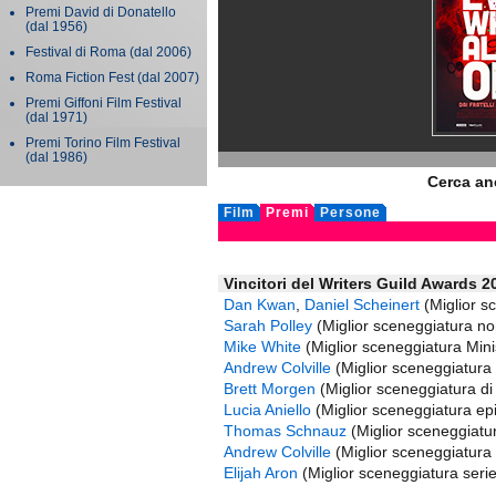
Premi David di Donatello
(dal 1956)
Festival di Roma
(dal 2006)
Roma Fiction Fest
(dal 2007)
Premi Giffoni Film Festival
(dal 1971)
Premi Torino Film Festival
(dal 1986)
Cerca an
Film
Premi
Persone
Vincitori del Writers Guild Awards 2
Dan Kwan
,
Daniel Scheinert
(Miglior s
Sarah Polley
(Miglior sceneggiatura no
Mike White
(Miglior sceneggiatura Min
Andrew Colville
(Miglior sceneggiatura
Brett Morgen
(Miglior sceneggiatura d
Lucia Aniello
(Miglior sceneggiatura epi
Thomas Schnauz
(Miglior sceneggiatu
Andrew Colville
(Miglior sceneggiatura 
Elijah Aron
(Miglior sceneggiatura seri