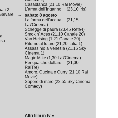
Casablanca
(
21,10
Rai Movie
)
L'arma dell'inganno ...
(
23,10
Iris
)
ari 2
lvare il ...
sabato 8 agosto
La forma dell'acqua ...
(
21,15
La7Cinema
)
Schegge di paura
(
23,45
Rete4
)
Smokin' Aces
(
21,10
Canale 20
)
ia
Van Helsing
(
1,21
Canale 20
)
rsa
Ritorno al futuro
(
21,20
Italia 1
)
Assassinio a Venezia
(
21,15
Sky
Cinema 1
)
Magic Mike
(
1,30
La7Cinema
)
Per qualche dollaro ...
(
21,30
RaiTre
)
Amore, Cucina e Curry
(
21,10
Rai
Movie
)
Sapore di mare
(
22,55
Sky Cinema
Comedy
)
Altri film in tv »