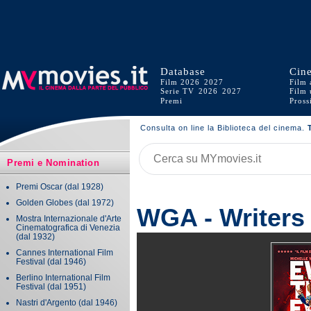
Database
Cin
Film 2026
2027
Film 
Serie TV
2026
2027
Film 
Premi
Pros
Consulta on line la Biblioteca del cinema.
Premi e Nomination
Premi Oscar
(dal 1928)
Golden Globes
(dal 1972)
WGA - Writers
Mostra Internazionale d'Arte
Cinematografica di Venezia
(dal 1932)
Cannes International Film
Festival
(dal 1946)
Berlino International Film
Festival
(dal 1951)
Nastri d'Argento
(dal 1946)