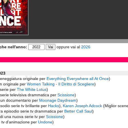
che nell'anno:
oppure vai al
2026
023
ceneggiatura originale per
Everything Everywhere all At Once
)
n originale per
Women Talking - Il Diritto di Scegliere
)
iserie per
The White Lotus
)
 serie televisiva drammatica per
Scissione
)
i un documentario per
Moonage Daydream
)
sodio serie tv brillante per
Hacks
),
Karen Joseph Adcock
(Miglior scene
ra episodio serie tv drammatica per
Better Call Saul
)
di una nuova serie tv per
Scissione
)
e tv d'animazione per
Undone
)