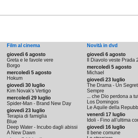
Film al cinema
Novità in dvd
giovedì 6 agosto
giovedì 6 agosto
Greta e le favole vere
Il Diavolo veste Prada 
Borgo
mercoledì 5 agosto
mercoledì 5 agosto
Michael
Hokum
giovedì 23 luglio
giovedì 30 luglio
The Drama - Un Segret
Kim Novak's Vertigo
Sempre
... che Dio perdona a tut
mercoledì 29 luglio
Los Domingos
Spider-Man - Brand New Day
Le Aquile della Repubb
giovedì 23 luglio
venerdì 17 luglio
Terapia di famiglia
Idoli - Fino all'ultima co
Blue
Deep Water - Incubo dagli abissi
giovedì 16 luglio
A New Dawn
Il bene comune