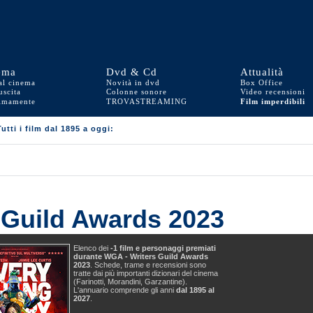
ema
Dvd & Cd
Attualità
al cinema
Novità in dvd
Box Office
uscita
Colonne sonore
Video recensioni
simamente
TROV
A
STREAMING
Film imperdibili
Tutti i film dal 1895 a oggi:
 Guild Awards 2023
Elenco dei
-1 film e personaggi premiati
durante WGA - Writers Guild Awards
2023
. Schede, trame e recensioni sono
tratte dai più importanti dizionari del cinema
(Farinotti, Morandini, Garzantine).
L'annuario comprende gli anni
dal 1895 al
2027
.