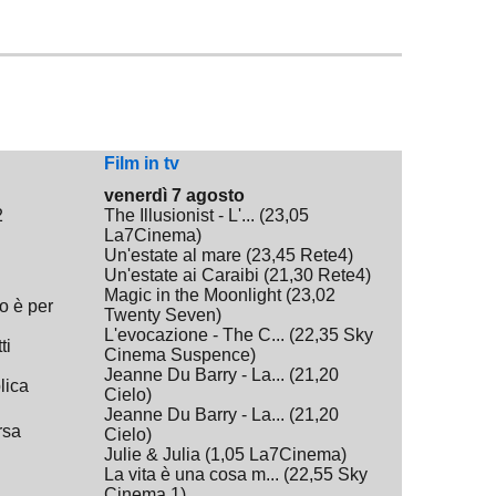
Film in tv
venerdì 7 agosto
2
The Illusionist - L'...
(
23,05
La7Cinema
)
Un'estate al mare
(
23,45
Rete4
)
Un'estate ai Caraibi
(
21,30
Rete4
)
Magic in the Moonlight
(
23,02
o è per
Twenty Seven
)
L'evocazione - The C...
(
22,35
Sky
ti
Cinema Suspence
)
Jeanne Du Barry - La...
(
21,20
lica
Cielo
)
Jeanne Du Barry - La...
(
21,20
rsa
Cielo
)
Julie & Julia
(
1,05
La7Cinema
)
La vita è una cosa m...
(
22,55
Sky
Cinema 1
)