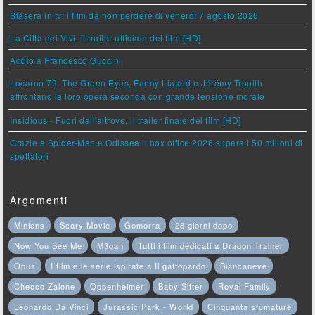
Stasera in tv: i film da non perdere di venerdì 7 agosto 2026
La Città dei Vivi, il trailer ufficiale del film [HD]
Addio a Francesco Guccini
Locarno 79: The Green Eyes, Fanny Liatard e Jérémy Trouilh
affrontano la loro opera seconda con grande tensione morale
Insidious - Fuori dall'altrove, il trailer finale del film [HD]
Grazie a Spider-Man e Odissea il box office 2026 supera i 50 milioni di
spettatori
Argomenti
Minions
Scary Movie
Gomorra
28 giorni dopo
Now You See Me
M3gan
Tutti i film dedicati a Dragon Trainer
Opus
I film e le serie ispirate a Il gattopardo
Biancaneve
Checco Zalone
Oppenheimer
Baby Sitter
Royal Family
Leonardo Da Vinci
Jurassic Park - World
Cinquanta sfumature