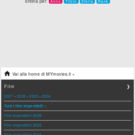
ordina per:
Anno
Titolo
Stelle
Rank

Vai alla home di MYmovies.it »
Film
❯
2027
-
2026
-
2025
-
2024
Tutti i film imperdibili »
Film imperdibili 2026
Film imperdibili 2025
Film imperdibili 2024