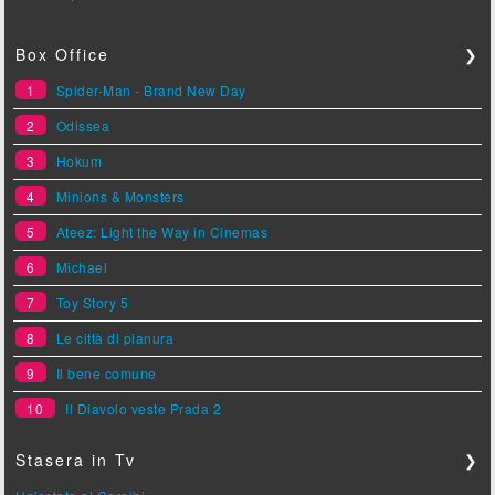
Box Office
❯
1
Spider-Man - Brand New Day
2
Odissea
3
Hokum
4
Minions & Monsters
5
Ateez: Light the Way in Cinemas
6
Michael
7
Toy Story 5
8
Le città di pianura
9
Il bene comune
10
Il Diavolo veste Prada 2
Stasera in Tv
❯